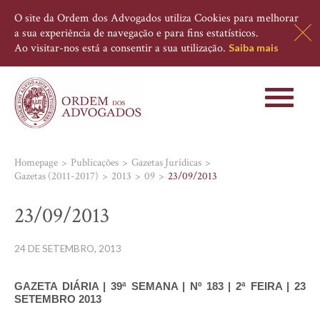
O site da Ordem dos Advogados utiliza Cookies para melhorar
a sua experiência de navegação e para fins estatísticos.
Ao visitar-nos está a consentir a sua utilização.
Saiba mais
Toggle
navigati
Homepage
Publicações
Gazetas Jurídicas
Gazetas (2011-2017)
2013
09
23/09/2013
23/09/2013
24 DE SETEMBRO, 2013
GAZETA DIÁRIA | 39ª SEMANA | Nº 183 | 2ª FEIRA | 23
SETEMBRO 2013