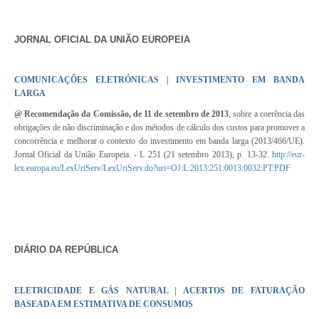
JORNAL OFICIAL DA UNIÃO EUROPEIA
COMUNICAÇÕES ELETRÓNICAS | INVESTIMENTO
EM BANDA
LARGA
@ Recomendação da Comissão, de 11 de setembro de 2013
, sobre a coerência das
obrigações de não discriminação e dos métodos de cálculo dos custos para promover a
concorrência e melhorar o contexto do investimento em banda larga (2013/466/UE).
Jornal Oficial da União Europeia. -
L 251
(21 setembro 2013), p. 13-32.
http://eur-
lex.europa.eu/LexUriServ/LexUriServ.do?uri=OJ:L:2013:251:0013:0032:PT:PDF
DIÁRIO DA REPÚBLICA
ELETRICIDADE E GÁS NATURAL | ACERTOS DE FATURAÇÃO
BASEADA
EM ESTIMATIVA DE CONSUMOS