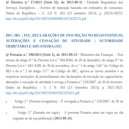
@ Diretiva n.º 17/2013 (Série II), de 2013-09-11
/ Entidade Reguladora dos
Serviços Energéticos. - Acertos de faturação baseada em estimativa de consumos.
Diário da República. – S. 2-E N. 183 (23 setembro 2013), p. 29254-29255.
http://dre.pt/pdf2sdip/2013/09/183000000/2925429255.pdf
IRS | IRC | IVA | DECLARAÇÕES DE INSCRIÇÃO NO REGISTO/INÍCIO,
ALTERAÇÕES E CESSAÇÃO DE ATIVIDADE | AUTORIDADE
TRIBUTÁRIA E ADUANEIRA (AT)
@
Portaria n.º 290/2013
(Série I), de 2013-09-23
/ Ministério das Finanças. - Nos
termos do artigo 8.º do
Decreto-Lei n.º 394-B/84
, de 26 de dezembro, do artigo 8.º do
Decreto-Lei n.º 442-A/88
, de 30 de novembro, do n.º 1 do
artigo 144.º
do
Código do
IRS
e do n.º 2 do
artigo 117.º
do
Código do IRC
, aprova os novos modelos e as
respetivas instruções de preenchimento das declarações de inscrição no registo/início,
alterações e cessação de atividade e revoga a
Portaria n.º 210/2007
, de 20 de fevereiro.
Diário da República. - S. 1 N. 183 (23 Setembro 2013), p. 5921-5925.
http://dre.pt/pdf1sdip/2013/09/18300/0592105925.pdf
Artigo 2.º (Norma revogatória). - É revogada a
Portaria n.º 210/2007
, de 20 de
§
fevereiro.
Artigo 3.º (Entrada em vigor). - A presente Portaria entra em vigor no dia
§
seguinte ao da sua publicação [
2013-09-24
].