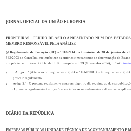
JORNAL OFICIAL DA UNIÃO EUROPEIA
FRONTEIRAS | PEDIDO DE ASILO APRESENTADO NUM DOS ESTADO
MEMBRO RESPONSÁVEL PELA ANÁLISE
@ Regulamento de Execução (UE) n.º 118/2014 da Comissão, de 30 de janeiro de 20
343/2003 do Conselho, que estabelece os critérios e mecanismos de determinação do Estad
um país terceiro. Jornal Oficial da União Europeia. - L 39 (8 fevereiro 2014), p. 1-43.
http://
Artigo 1.º (Alteração do Regulamento (CE) n.º 1560/2003). - O Regulamento (CE) n.
§
presente regulamento.
Artigo 2.º - O presente regulamento entra em vigor no dia seguinte ao da sua publicaç
§
O presente regulamento é obrigatório em todos os seus elementos e diretamente aplicá
DIÁRIO DA REPÚBLICA
EMPRESAS PÚBLICAS | UNIDADE TÉCNICA DE ACOMPANHAMENTO E 