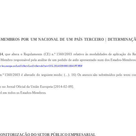
S-MEMBROS POR UM NACIONAL DE UM PAÍS TERCEIRO | DETERMINAÇÃ
14
, que altera o Regulamento (CE) n.º 1560/2003 relativo às modalidades de aplicação do R
o-Membro responsável pela análise de um pedido de asilo apresentado num dos Estados-Membros
eur-lex.europa.eu/LexUriServ/LexUriServ.do?uri=OJ:L:2014:039:0001:0043:PT:PDF
º 1560/2003 é alterado do seguinte modo: (...). 16) Os anexos são substituídos pelo texto co
ão no Jornal Oficial da União Europeia [2014-02-09].
vel em todos os Estados-Membros.
MONITORIZAÇÃO DO SETOR PÚBLICO EMPRESARIAL