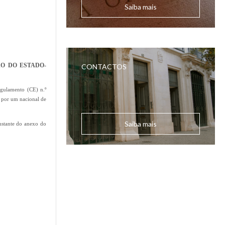
Saiba mais
O DO ESTADO-
CONTACTOS
egulamento (CE) n.º
 por um nacional de
Saiba mais
nstante do anexo do