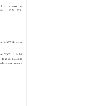
abelece a missão, as
2014), p. 1271-1274.
nica do XIX Governo
n.os 246/2012, de 13
o de 2013, datas das
dade com o presente