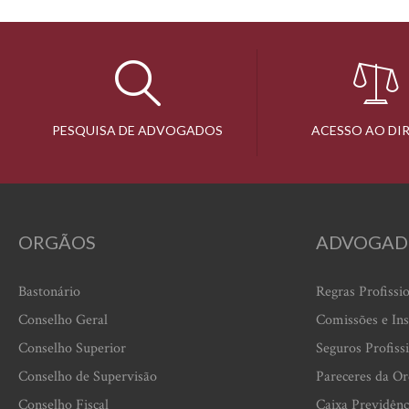
PESQUISA DE ADVOGADOS
ACESSO AO DI
ORGÃOS
ADVOGAD
Bastonário
Regras Profissi
Conselho Geral
Comissões e Ins
Conselho Superior
Seguros Profiss
Conselho de Supervisão
Pareceres da O
Conselho Fiscal
Caixa Previdênc