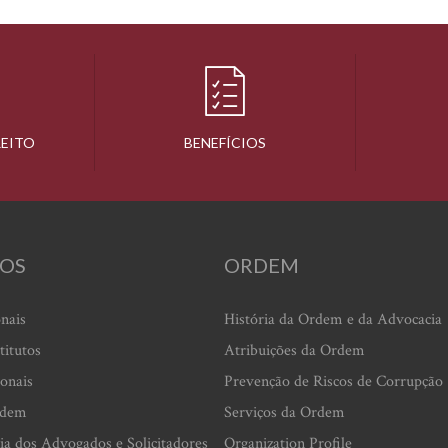
REITO
BENEFÍCIOS
OS
ORDEM
onais
História da Ordem e da Advocacia
titutos
Atribuições da Ordem
ionais
Prevenção de Riscos de Corrupção
rdem
Serviços da Ordem
ia dos Advogados e Solicitadores
Organization Profile