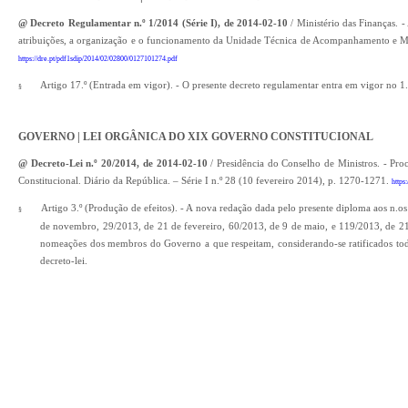
@ Decreto Regulamentar n.º 1/2014 (Série I), de 2014-02-10
/ Ministério das Finanças. -
atribuições, a organização e o funcionamento da Unidade Técnica de Acompanhamento e Moni
https://dre.pt/pdf1sdip/2014/02/02800/0127101274.pdf
Artigo 17.º (Entrada em vigor). - O presente decreto regulamentar entra em vigor no 1.
§
GOVERNO | LEI ORGÂNICA DO XIX GOVERNO CONSTITUCIONAL
@ Decreto-Lei n.º 20/2014, de 2014-02-10
/ Presidência do Conselho de Ministros. - Pr
Constitucional. Diário da República. – Série I n.º 28 (10 fevereiro 2014), p. 1270-1271.
https
Artigo 3.º (Produção de efeitos). - A nova redação dada pelo presente diploma aos n.os
§
de novembro, 29/2013, de 21 de fevereiro, 60/2013, de 9 de maio, e 119/2013, de 21 
nomeações dos membros do Governo a que respeitam, considerando-se ratificados todo
decreto-lei.