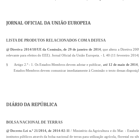
JORNAL OFICIAL DA UNIÃO EUROPEIA
LISTA DE PRODUTOS RELACIONADOS COM A DEFESA
@ Diretiva 2014/18/UE da Comissão, de 29 de janeiro de 2014
, que altera a Diretiva 2
relevante para efeitos do EEE). Jornal Oficial da União Europeia. - L 40 (11 fevereiro 2014
§
Artigo 2.º - 1. Os Estados-Membros devem adotar e publicar,
até 12 de maio de 2014
Estados-Membros devem comunicar imediatamente à Comissão o texto dessas disposiçõ
DIÁRIO DA REPÚBLICA
BOLSA NACIONAL DE TERRAS
@ Decreto-Lei n.º 21/2014, de 2014-02-11
/ Ministério da Agricultura e do Mar. - Estabe
institutos públicos através da bolsa nacional de terras para utilização agrícola, florestal ou 