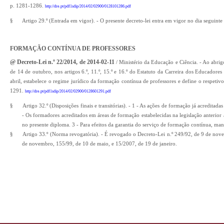
p. 1281-1286.
http://dre.pt/pdf1sdip/2014/02/02900/0128101286.pdf
§
Artigo 29.º (Entrada em vigor). - O presente decreto-lei entra em vigor no dia seguint
FORMAÇÃO CONTÍNUA DE PROFESSORES
@ Decreto-Lei n.º 22/2014, de 2014-02-11
/ Ministério da Educação e Ciência. - Ao abrigo
de 14 de outubro, nos artigos 6.º, 11.º, 15.º e 16.º do Estatuto da Carreira dos Educador
abril, estabelece o regime jurídico da formação contínua de professores e define o respetiv
1291.
http://dre.pt/pdf1sdip/2014/02/02900/0128601291.pdf
§
Artigo 32.º (Disposições finais e transitórias). - 1 - As ações de formação já acredita
- Os formadores acreditados em áreas de formação estabelecidas na legislação anterior 
no presente diploma. 3 - Para efeitos da garantia do serviço de formação contínua, man
§
Artigo 33.º (Norma revogatória). - É revogado o Decreto-Lei n.º 249/92, de 9 de novem
de novembro, 155/99, de 10 de maio, e 15/2007, de 19 de janeiro.