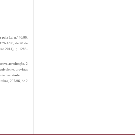
 pela Lei n.º 46/86,
º 139-A/90, de 28 de
eiro 2014), p. 1286-
petiva acreditação. 2
uivalente, previstas
nte decreto-lei.
utubro, 207/96, de 2