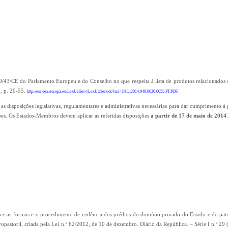
009/43/CE do Parlamento Europeu e do Conselho no que respeita à lista de produtos relacionados
), p. 20-55.
http://eur-lex.europa.eu/LexUriServ/LexUriServ.do?uri=OJ:L:2014:040:0020:0055:PT:PDF
, as disposições legislativas, regulamentares e administrativas necessárias para dar cumprimento à 
es. Os Estados-Membros devem aplicar as referidas disposições
a partir de 17 de maio de 2014
lece as formas e o procedimento de cedência dos prédios do domínio privado do Estado e do pa
silvopastoril, criada pela Lei n.º 62/2012, de 10 de dezembro. Diário da República. – Série I n.º 29