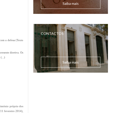
Saiba mais
CONTACTOS
 com a defesa (Texto
presente diretiva. Os
. (...)
Saiba mais
trimónio próprio dos
 (11 fevereiro 2014),