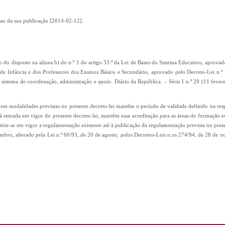
e ao da sua publicação [2014-02-12].
 do disposto na alínea b) do n.º 1 do artigo 33.º da Lei de Bases do Sistema Educativo, aprovada
es de Infância e dos Professores dos Ensinos Básico e Secundário, aprovado pelo Decreto-Lei n.
o sistema de coordenação, administração e apoio. Diário da República. – Série I n.º 29 (11 fever
das em modalidades previstas no presente decreto-lei mantêm o período de validade definido na res
à entrada em vigor do presente decreto-lei, mantêm essa acreditação para as áreas de formação eq
tém-se em vigor a regulamentação existente até à publicação da regulamentação prevista no prese
bro, alterado pela Lei n.º 60/93, de 20 de agosto, pelos Decretos-Leis n.os 274/94, de 28 de o