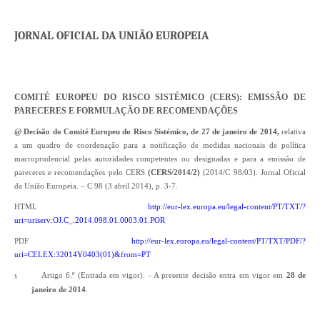
JORNAL OFICIAL DA UNIÃO EUROPEIA
COMITÉ EUROPEU DO RISCO SISTÉMICO (CERS): EMISSÃO DE
PARECERES E FORMULAÇÃO DE RECOMENDAÇÕES
@ Decisão do Comité Europeu do Risco Sistémico, de 27 de janeiro de 2014,
relativa
a um quadro de coordenação para a notificação de medidas nacionais de política
macroprudencial pelas autoridades competentes ou designadas e para a emissão de
pareceres e recomendações pelo CERS
(CERS/2014/2)
(2014/C 98/03). Jornal Oficial
da União Europeia. – C 98 (3 abril 2014), p. 3-7.
HTML
http://eur-lex.europa.eu/legal-content/PT/TXT/?
uri=uriserv:OJ.C_.2014.098.01.0003.01.POR
PDF
http://eur-lex.europa.eu/legal-content/PT/TXT/PDF/?
uri=CELEX:32014Y0403(01)&from=PT
Artigo 6.º (Entrada em vigor). - A presente decisão entra em vigor em
28 de
§
janeiro de 2014
.