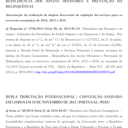
REINCIDÊNCIA DOS JOVENS OFENSORES E PREVENÇÃO DA
DELINQUÊNCIA
Autorização da realização da despesa decorrente da aquisição dos serviços para os
exercícios económicos de 2014, 2015 e 2016
@ Despacho n.º 4796/2014 (Série II), de 2014-03-24
/ Ministérios das Finanças e da
Justiça - Gabinetes dos Secretários de Estado Adjunto e do Orçamento e da Justiça. -Nos
termos do disposto no n.º 2, do art.º 11.º do Decreto-Lei n.º 127/2012, de 21 de junho,
e na alínea a), do n.º 1, do art.º 6.º da Lei n.º 8/2012, de 21 de fevereiro (LCPA),
autoriza a Direção-Geral de Reinserção e Serviços Prisionais a assumir encargos no
âmbito do Projeto Comunitário - Reincidência dos Jovens Ofensores e Prevenção da
Delinquência, para os exercícios económicos de 2014, 2015 e 2016, no montante de
111.824,71(euro) acrescido de IVA, . Diário da República. – Série II-C - 66 (03 abril
2014), p. 9032-9033.
http://dre.pt/pdf2sdip/2014/04/066000000/0903209033.pdf
DUPLA TRIBUTAÇÃO INTERNACIONAL | CONVENÇÃO ASSINADA
EM LISBOA EM
19 DE NOVEMBRO DE 2012 | PORTUGAL | PERU
@ Aviso n.º 48/2014 (Série I), de 2014-04-03
/ Ministério dos Negócios Estrangeiros. -
Torna público que foram emitidas notas, em que se comunica terem sido cumpridas as
formalidades constitucionais internas de aprovação da Convenção entre a República
Portuguesa e a República do Peru para Evitar a Dupla Tributação e Prevenir a Evasão