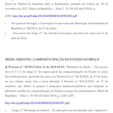
Fiscal em Matéria de Impostos sobre o Rendimento, assinada em Lisboa em 19 de
novembro de 2012. Diário da República. – Série I - N.º 66 (03 abril 2014), p.
2283.
http://dre.pt/pdf1sdip/2014/04/06600/0228302283.pdf
Por parte de Portugal, a Convenção foi aprovada pela Resolução da Assembleia da
§
República n.º 88/2013, de 27 de junho.
Nos termos do artigo 27.º da referida Convenção, esta entra em vigor em 12 de
§
abril de 2014.
MEDICAMENTOS | COMPARTICIPAÇÃO DO ESTADO NO PREÇO
@ Portaria n.º 78/2014 (Série I), de 2014-04-03
/ Ministério da Saúde. - Nos termos
dos n.ºs 1 e 2 do artigo 5.º do regime geral das comparticipações do Estado no preço
dos medicamentos, aprovado em anexo ao Decreto-Lei n.º 48-A/2010, de 13 de maio,
na sua redação atual, fixa a sexta alteração à Portaria n.º 924-A/2010, de 17 de
setembro, que define os grupos e subgrupos farmacoterapêuticos que integram os
diferentes escalões de comparticipação do Estado no preço dos medicamentos. Diário da
República. – Série I - N.º 66 (03 abril 2014), p. 2283-2287.
http://dre.pt/pdf1sdip/2014/04/06600/0228302287.pdf
Artigo 2.º (Produção de efeitos). - Às alterações ora introduzidas não é aplicável o
§