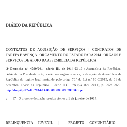
DIÁRIO DA REPÚBLICA
CONTRATOS DE AQUISIÇÃO DE SERVIÇOS | CONTRATOS DE
TAREFA E AVENÇA | ORÇAMENTO DO ESTADO PARA 2014 | ÓRGÃOS E
SERVIÇOS DE APOIO DA ASSEMBLEIA DA REPÚBLICA
@ Despacho n.º 4790/2014 (Série II), de 2014-03-19
/ Assembleia da República.
Gabinete da Presidente. - Aplicação aos órgãos e serviços de apoio da Assembleia da
República do regime legal instituído pelo artigo 73.º da Lei n.º 83-C/2013, de 31 de
dezembro. Diário da República. – Série II-C - 66 (03 abril 2014), p. 9028-9029.
http://dre.pt/pdf2sdip/2014/04/066000000/0902809029.pdf
17 - O presente despacho produz efeitos a
1 de janeiro de 2014
.
§
DELINQUÊNCIA JUVENIL | PROJETO COMUNITÁRIO -