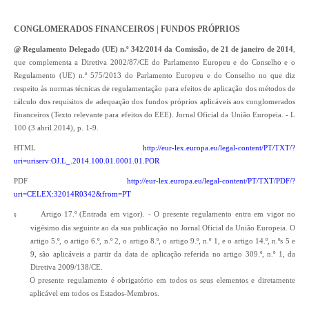
CONGLOMERADOS FINANCEIROS | FUNDOS PRÓPRIOS
@ Regulamento Delegado (UE) n.º 342/2014 da Comissão, de 21 de janeiro de 2014
,
que complementa a Diretiva 2002/87/CE do Parlamento Europeu e do Conselho e o
Regulamento (UE) n.º 575/2013 do Parlamento Europeu e do Conselho no que diz
respeito às normas técnicas de regulamentação para efeitos de aplicação dos métodos de
cálculo dos requisitos de adequação dos fundos próprios aplicáveis aos conglomerados
financeiros (Texto relevante para efeitos do EEE). Jornal Oficial da União Europeia. - L
100 (3 abril 2014), p. 1-9.
HTML
http://eur-lex.europa.eu/legal-content/PT/TXT/?
uri=uriserv:OJ.L_.2014.100.01.0001.01.POR
PDF
http://eur-lex.europa.eu/legal-content/PT/TXT/PDF/?
uri=CELEX:32014R0342&from=PT
Artigo 17.º (Entrada em vigor). - O presente regulamento entra em vigor no
§
vigésimo dia seguinte ao da sua publicação no Jornal Oficial da União Europeia. O
artigo 5.º, o artigo 6.º, n.º 2, o artigo 8.º, o artigo 9.º, n.º 1, e o artigo 14.º, n.ºs 5 e
9, são aplicáveis a partir da data de aplicação referida no artigo 309.º, n.º 1, da
Diretiva 2009/138/CE.
O presente regulamento é obrigatório em todos os seus elementos e diretamente
aplicável em todos os Estados-Membros.