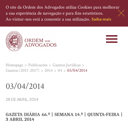
O site da Ordem dos Advogados utiliza Cookies para melhorar
a sua experiência de navegação e para fins estatísticos.
Ao visitar-nos está a consentir a sua utilização.
Saiba mais
Toggle
navigati
Homepage
Publicações
Gazetas Jurídicas
Gazetas (2011-2017)
2014
04
03/04/2014
03/04/2014
28 DE ABRIL, 2014
GAZETA DIÁRIA 66.ª | SEMANA 14.ª | QUINTA-FEIRA
|
3 ABRIL 2014