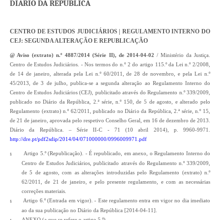
DIÁRIO DA REPÚBLICA
CENTRO DE ESTUDOS JUDICIÁRIOS | REGULAMENTO INTERNO DO
CEJ: SEGUNDA ALTERAÇÃO E REPUBLICAÇÃO
@ Aviso (extrato) n.º 4887/2014 (Série II), de 2014-04-02
/ Ministério da Justiça.
Centro de Estudos Judiciários. - Nos termos do n.º 2 do artigo 115.º da Lei n.º 2/2008,
de 14 de janeiro, alterada pela Lei n.º 60/2011, de 28 de novembro, e pela Lei n.º
45/2013, de 3 de julho, publica-se a segunda alteração ao Regulamento Interno do
Centro de Estudos Judiciários (CEJ), publicitado através do Regulamento n.º 339/2009,
publicado no Diário da República, 2.ª série, n.º 150, de 5 de agosto, e alterado pelo
Regulamento (extrato) n.º 62/2011, publicado no Diário da República, 2.ª série, n.º 15,
de 21 de janeiro, aprovada pelo respetivo Conselho Geral, em 16 de dezembro de 2013.
Diário da República. – Série II-C - 71 (10 abril 2014), p. 9960-9971.
http://dre.pt/pdf2sdip/2014/04/071000000/0996009971.pdf
Artigo 5.º (Republicação). - É republicado, em anexo, o Regulamento Interno do
§
Centro de Estudos Judiciários, publicitado através do Regulamento n.º 339/2009,
de 5 de agosto, com as alterações introduzidas pelo Regulamento (extrato) n.º
62/2011, de 21 de janeiro, e pelo presente regulamento, e com as necessárias
correções materiais.
Artigo 6.º (Entrada em vigor). - Este regulamento entra em vigor no dia imediato
§
ao da sua publicação no Diário da República [2014-04-11].
ANEXO (a que se refere o artigo 5.º)