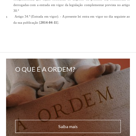
derrogadas com a entrada em vigor da legislação complementar prevista no artigo
30.º
Artigo 34.º (Entrada em vigor). - A presente lei entra em vigor no dia seguinte ao
§
da sua publicação [
2014-04-11
].
O QUE É A ORDEM?
Saiba mais