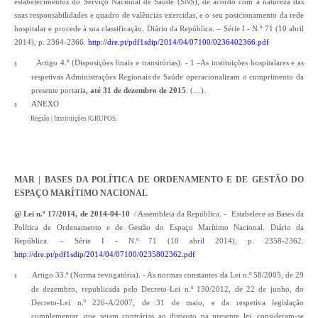
estabelecimentos do Serviço Nacional de Saúde (SNS), de acordo com a natureza das
suas responsabilidades e quadro de valências exercidas, e o seu posicionamento da rede
hospitalar e procede à sua classificação. Diário da República. – Série I - N.º 71 (10 abril
2014), p. 2364-2366.
http://dre.pt/pdf1sdip/2014/04/07100/0236402366.pdf
Artigo 4.º (Disposições finais e transitórias). - 1 -As instituições hospitalares e as
§
respetivas Administrações Regionais de Saúde operacionalizam o cumprimento da
presente portaria
, até 31 de dezembro de 2015
. (…).
ANEXO
§
Região | Instituições |GRUPOS.
MAR | BASES DA POLÍTICA DE ORDENAMENTO E DE GESTÃO DO
ESPAÇO MARÍTIMO NACIONAL
@ Lei n.º 17/2014, de 2014-04-10
/ Assembleia da República. - Estabelece as Bases da
Política de Ordenamento e de Gestão do Espaço Marítimo Nacional. Diário da
República. – Série I - N.º 71 (10 abril 2014), p. 2358-2362.
http://dre.pt/pdf1sdip/2014/04/07100/0235802362.pdf
Artigo 33.º (Norma revogatória). - As normas constantes da Lei n.º 58/2005, de 29
§
de dezembro, republicada pelo Decreto-Lei n.º 130/2012, de 22 de junho, do
Decreto-Lei n.º 226-A/2007, de 31 de maio, e da respetiva legislação
complementar, que sejam contrárias ao disposto na presente lei, consideram-se