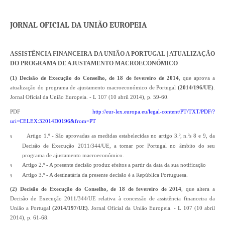
JORNAL OFICIAL DA UNIÃO EUROPEIA
ASSISTÊNCIA FINANCEIRA DA UNIÃO A PORTUGAL | ATUALIZAÇÃO
DO PROGRAMA DE AJUSTAMENTO MACROECONÓMICO
(1) Decisão de Execução do Conselho, de 18 de fevereiro de 2014
, que aprova a
atualização do programa de ajustamento macroeconómico de Portugal
(2014/196/UE)
.
Jornal Oficial da União Europeia. - L 107 (10 abril 2014), p. 59-60.
PDF
http://eur-lex.europa.eu/legal-content/PT/TXT/PDF/?
uri=CELEX:32014D0196&from=PT
Artigo 1.º - São aprovadas as medidas estabelecidas no artigo 3.º, n.ºs 8 e 9, da
§
Decisão de Execução 2011/344/UE, a tomar por Portugal no âmbito do seu
programa de ajustamento macroeconómico.
Artigo 2.º - A presente decisão produz efeitos a partir da data da sua notificação
§
Artigo 3.º - A destinatária da presente decisão é a República Portuguesa.
§
(2) Decisão de Execução do Conselho, de 18 de fevereiro de 2014
, que altera a
Decisão de Execução 2011/344/UE relativa à concessão de assistência financeira da
União a Portugal
(2014/197/UE)
. Jornal Oficial da União Europeia. - L 107 (10 abril
2014), p. 61-68.