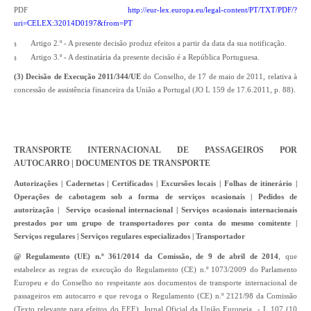
PDF
http://eur-lex.europa.eu/legal-content/PT/TXT/PDF/?
uri=CELEX:32014D0197&from=PT
Artigo 2.º - A presente decisão produz efeitos a partir da data da sua notificação.
§
Artigo 3.º - A destinatária da presente decisão é a República Portuguesa.
§
(3) Decisão de Execução 2011/344/UE
do Conselho, de 17 de maio de 2011, relativa à
concessão de assistência financeira da União a Portugal (JO L 159 de 17.6.2011, p. 88).
TRANSPORTE INTERNACIONAL DE PASSAGEIROS POR
AUTOCARRO | DOCUMENTOS DE TRANSPORTE
Autorizações | Cadernetas | Certificados | Excursões locais | Folhas de itinerário |
Operações de cabotagem sob a forma de serviços ocasionais | Pedidos de
autorização | Serviço ocasional internacional | Serviços ocasionais internacionais
prestados por um grupo de transportadores por conta do mesmo comitente |
Serviços regulares | Serviços regulares especializados | Transportador
@ Regulamento (UE) n.º 361/2014 da Comissão, de 9 de abril de 2014
, que
estabelece as regras de execução do Regulamento (CE) n.º 1073/2009 do Parlamento
Europeu e do Conselho no respeitante aos documentos de transporte internacional de
passageiros em autocarro e que revoga o Regulamento (CE) n.º 2121/98 da Comissão
(Texto relevante para efeitos do EEE). Jornal Oficial da União Europeia. - L 107 (10