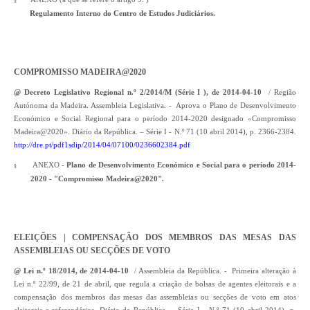
§
Regulamento Interno do Centro de Estudos Judiciários.
COMPROMISSO MADEIRA@2020
@ Decreto Legislativo Regional n.º 2/2014/M (Série I ), de 2014-04-10
/ Região
Autónoma da Madeira. Assembleia Legislativa. - Aprova o Plano de Desenvolvimento
Económico e Social Regional para o período 2014-2020 designado «Compromisso
Madeira@2020». Diário da República. – Série I - N.º 71 (10 abril 2014), p. 2366-2384.
http://dre.pt/pdf1sdip/2014/04/07100/0236602384.pdf
ANEXO -
Plano de Desenvolvimento Económico e Social para o período 2014-
§
2020 - "Compromisso Madeira@2020".
ELEIÇÕES | COMPENSAÇÃO DOS MEMBROS DAS MESAS DAS
ASSEMBLEIAS OU SECÇÕES DE VOTO
@ Lei n.º 18/2014, de 2014-04-10
/ Assembleia da República. - Primeira alteração à
Lei n.º 22/99, de 21 de abril, que regula a criação de bolsas de agentes eleitorais e a
compensação dos membros das mesas das assembleias ou secções de voto em atos