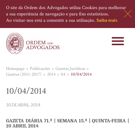
O site da Ordem dos Advogados utiliza Cookies para melhorar
a sua experiência de navegação e para fins estatísticos.
Ao visitar-nos está a consentir a sua utilização.
Saiba mais
Toggle
navigati
Homepage
Publicações
Gazetas Jurídicas
Gazetas (2011-2017)
2014
04
10/04/2014
10/04/2014
30 DE ABRIL, 2014
GAZETA DIÁRIA 71.ª | SEMANA 15.ª | QUINTA-FEIRA
|
10 ABRIL 2014