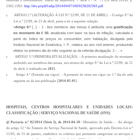
eleitorais e referendários. Diário da República. – Série I - N.º 71 (10 abril 2014), p.
2362-2363.
http://dre.pt/pdf1sdip/2014/04/07100/0236202363.pdf
ARTIGO 2.º (ALTERAÇÃO À LEI N.º 22/99, DE 21 DE ABRIL). - O artigo 9.º da
§
Lei n.º 22/99, de 21 de abril, passa a ter a seguinte redação:
«
Artigo 9.º
[...]. - 1 - Aos membros das mesas é atribuída uma
gratificação
no montante de € 50
, atualizada com base na taxa de inflação, calculada a
partir do índice de preços no consumidor, sem habitação, divulgada pelo
Instituto Nacional de Estatística, I. P., relativa ao ano civil anterior, produzindo
efeitos no primeiro dia do mês seguinte ao da referida divulgação. 2 - ...»
ARTIGO 3.º (PRIMEIRA ATUALIZAÇÃO). - A primeira atualização do montante
§
atribuído aos membros das mesas, nos termos do artigo 9.º da Lei n.º 22/99, de 21
de abril, é realizada em
2015
.
Artigo 4.º (Entrada em vigor). - A presente lei entra em vigor no 1.º dia do mês
§
seguinte ao da sua publicação [
2014-05-01
].
HOSPITAIS, CENTROS HOSPITALARES E UNIDADES LOCAIS:
CLASSIFICAÇÃO | SERVIÇO NACIONAL DE SAÚDE (SNS)
@ Portaria n.º 82/2014 (Série I), de 2014-04-10
/ Ministério da Saúde. - Ao abrigo
do artigo 12.º do Estatuto do Serviço Nacional de Saúde, aprovado pelo Decreto-Lei n.º
11/93, de 15 de janeiro, estabelece os critérios que permitem categorizar os serviços e