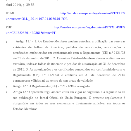
abril 2014), p. 39-55.
HTML
http://eur-lex.europa.eu/legal-content/PT/TXT/?
uri=uriserv:OJ.L_.2014.107.01.0039.01.POR
PDF
http://eur-lex.europa.eu/legal-content/PT/TXT/PDF/?
uri=CELEX:32014R0361&from=PT
Artigo 11.º - 1. Os Estados-Membros podem autorizar a utilização das reservas
§
existentes de folhas de itinerário, pedidos de autorização, autorizações e
certificados estabelecidos em conformidade com o Regulamento (CE) n.º 2121/98
até 31 de dezembro de 2015. 2. Os outros Estados-Membros devem aceitar, no seu
território, todas as folhas de itinerário e pedidos de autorização até 31 de dezembro
de 2015. 3. As autorizações e os certificados concedidos em conformidade com o
Regulamento (CE) n.º 2121/98 e emitidos até 31 de dezembro de 2015
permanecem válidos até ao termo do seu prazo de validade.
Artigo 12.º O Regulamento (CE) n.º 2121/98 é revogado.
§
Artigo 13.º O presente regulamento entra em vigor no vigésimo dia seguinte ao da
§
sua publicação no Jornal Oficial da União Europeia. O presente regulamento é
obrigatório em todos os seus elementos e diretamente aplicável em todos os
Estados-Membros.