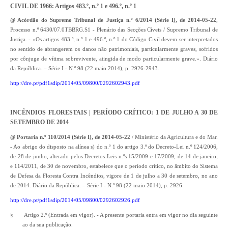
CIVIL DE 1966: Artigos 483.º, n.º 1 e 496.º, n.º 1
@ Acórdão do Supremo Tribunal de Justiça n.º 6/2014 (Série I), de 2014-05-22
,
Processo n.º 6430/07.0TBBRG.S1 - Plenário das Secções Cíveis / Supremo Tribunal de
Justiça. - «Os artigos 483.º, n.º 1 e 496.º, n.º 1 do Código Civil devem ser interpretados
no sentido de abrangerem os danos não patrimoniais, particularmente graves, sofridos
por cônjuge de vítima sobrevivente, atingida de modo particularmente grave.». Diário
da República. – Série I - N.º 98 (22 maio 2014), p. 2926-2943.
http://dre.pt/pdf1sdip/2014/05/09800/0292602943.pdf
INCÊNDIOS FLORESTAIS | PERÍODO CRÍTICO: 1 DE JULHO A 30 DE
SETEMBRO DE 2014
@ Portaria n.º 110/2014 (Série I), de 2014-05-22
/ Ministério da Agricultura e do Mar.
- Ao abrigo do disposto na alínea s) do n.º 1 do artigo 3.º do Decreto-Lei n.º 124/2006,
de 28 de junho, alterado pelos Decretos-Leis n.ºs 15/2009 e 17/2009, de 14 de janeiro,
e 114/2011, de 30 de novembro, estabelece que o período crítico, no âmbito do Sistema
de Defesa da Floresta Contra Incêndios, vigore de 1 de julho a 30 de setembro, no ano
de 2014. Diário da República. – Série I - N.º 98 (22 maio 2014), p. 2926.
http://dre.pt/pdf1sdip/2014/05/09800/0292602926.pdf
§
Artigo 2.º (Entrada em vigor). - A presente portaria entra em vigor no dia seguinte
ao da sua publicação.