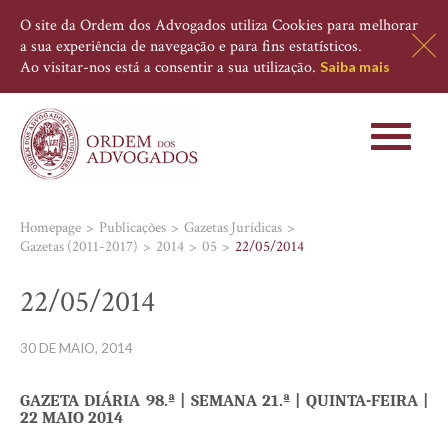
O site da Ordem dos Advogados utiliza Cookies para melhorar
a sua experiência de navegação e para fins estatísticos.
Ao visitar-nos está a consentir a sua utilização.
Saiba mais
Toggle
navigati
Homepage
Publicações
Gazetas Jurídicas
Gazetas (2011-2017)
2014
05
22/05/2014
22/05/2014
30 DE MAIO, 2014
GAZETA DIÁRIA 98.ª | SEMANA 21.ª | QUINTA-FEIRA
|
22 MAIO 2014