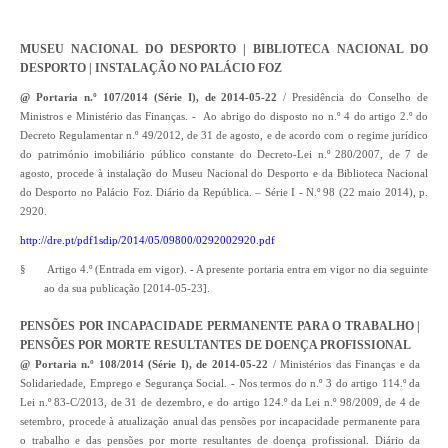
MUSEU NACIONAL DO DESPORTO | BIBLIOTECA NACIONAL DO
DESPORTO | INSTALAÇÃO NO PALÁCIO FOZ
@ Portaria n.º 107/2014 (Série I), de 2014-05-22
/ Presidência do Conselho de
Ministros e Ministério das Finanças. - Ao abrigo do disposto no n.º 4 do artigo 2.º do
Decreto Regulamentar n.º 49/2012, de 31 de agosto, e de acordo com o regime jurídico
do património imobiliário público constante do Decreto-Lei n.º 280/2007, de 7 de
agosto, procede à instalação do Museu Nacional do Desporto e da Biblioteca Nacional
do Desporto no Palácio Foz. Diário da República. – Série I - N.º 98 (22 maio 2014), p.
2920.
http://dre.pt/pdf1sdip/2014/05/09800/0292002920.pdf
§
Artigo 4.º (Entrada em vigor). - A presente portaria entra em vigor no dia seguinte
ao da sua publicação [2014-05-23].
PENSÕES POR INCAPACIDADE PERMANENTE PARA O TRABALHO |
PENSÕES POR MORTE RESULTANTES DE DOENÇA PROFISSIONAL
@ Portaria n.º 108/2014 (Série I), de 2014-05-22
/ Ministérios das Finanças e da
Solidariedade, Emprego e Segurança Social. - Nos termos do n.º 3 do artigo 114.º da
Lei n.º 83-C/2013, de 31 de dezembro, e do artigo 124.º da Lei n.º 98/2009, de 4 de
setembro, procede à atualização anual das pensões por incapacidade permanente para
o trabalho e das pensões por morte resultantes de doença profissional. Diário da