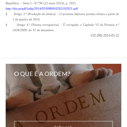
República. – Série I - N.º 98 (22 maio 2014), p. 2921.
http://dre.pt/pdf1sdip/2014/05/09800/0292102921.pdf
§
Artigo 3.º (Produção de efeitos). - O presente diploma produz efeitos a partir de
1 de janeiro de 2014.
§
Artigo 4.º (Norma revogatória). - É revogado o Capítulo VI da Portaria n.º
1458/2009, de 31 de dezembro.
GD (98) 2014-05-22
O QUE É A ORDEM?