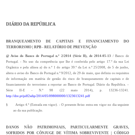
DIÁRIO DA REPÚBLICA
BRANQUEAMENTO DE CAPITAIS E FINANCIAMENTO DO
TERRORISMO | RPB - RELATÓRIO DE PREVENÇÃO
@ Aviso do Banco de Portugal n.º 2/2014 (Série II), de 2014-05-13
/ Banco de
Portugal. - No uso da competência que lhe é conferida pelo artigo 17.º da sua Lei
Orgânica e pela alínea a) do n.º 1 do artigo 39.º da Lei n.º 25/2008, de 5 de junho,
altera o aviso do Banco de Portugal n.º 9/2012, de 29 de maio, que definiu os requisitos
de informação em matéria de gestão do risco de branqueamento de capitais e de
financiamento do terrorismo a reportar ao Banco de Portugal. Diário da República. –
Série II-E - N.º 98 (22 maio 2014), p. 13236-13241.
http://dre.pt/pdf2sdip/2014/05/098000000/1323613241.pdf
§
Artigo 4.º (Entrada em vigor). - O presente Aviso entra em vigor no dia seguinte
ao da sua publicação.
DANOS NÃO PATRIMONIAIS, PARTICULARMENTE GRAVES,
SOFRIDOS POR CÔNJUGE DE VÍTIMA SOBREVIVENTE | CÓDIGO