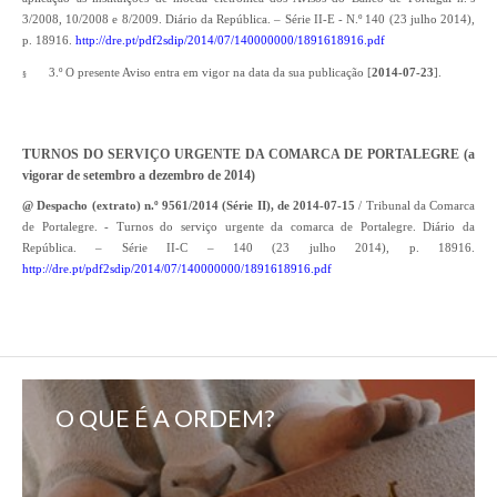
3/2008, 10/2008 e 8/2009. Diário da República. – Série II-E - N.º 140 (23 julho 2014),
p. 18916.
http://dre.pt/pdf2sdip/2014/07/140000000/1891618916.pdf
3.º O presente Aviso entra em vigor na data da sua publicação [
2014-07-23
].
§
TURNOS DO SERVIÇO URGENTE DA COMARCA DE PORTALEGRE (a
vigorar de setembro a dezembro de 2014)
@ Despacho (extrato) n.º 9561/2014 (Série II), de 2014-07-15
/ Tribunal da Comarca
de Portalegre. - Turnos do serviço urgente da comarca de Portalegre. Diário da
República. – Série II-C – 140 (23 julho 2014), p. 18916.
http://dre.pt/pdf2sdip/2014/07/140000000/1891618916.pdf
O QUE É A ORDEM?