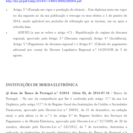
http://dre.pt/pdf1sdip/2014/07/14001/0000200004.pdf
Artigo 3.º (Entrada em vigor e produção de efeitos). - Este diploma entra em vigor
§
no dia seguinte ao da sua publicação e retroage os seus efeitos a 1 de janeiro de
2014, sendo aplicável aos períodos de tributação que se iniciem, em ou após a
referida data.
ANEXO (a que se refere o artigo 4.º) - Republicação do regime da derrama
§
regional, aprovado pelo Artigo 3.º (Derrama regional), Artigo 4.º (Incidência),
Artigo 5.º (Pagamento da derrama regional ) e Artigo 6.º (Cálculo do pagamento
adicional por conta) do Decreto Legislativo Regional n.º 14/2010/M de 5 de
agosto.
INSTITUIÇÕES DE MOEDA ELETRÓNICA
@ Aviso do Banco de Portugal n.º 4/2014 (Série II), de 2014-07-16
/ Banco de
Portugal. - No uso da competência que lhe é conferida pelo artigo 17.º da sua Lei
Orgânica, pelo artigo 117.º-A do Regime Geral das Instituições de Crédito e Sociedades
Financeiras, aprovado pelo Decreto-Lei n.º 298/92, de 31 de dezembro, na redação
atual, e pela alínea c) do n.º 1 do artigo 6.º do Regime Jurídico dos Serviços de
Pagamento e da Moeda Eletrónica, aprovado pelo Decreto-Lei n.º 317/2009, de 30 de
outubro, alterado pelo Decreto-Lei n.º 242/2012, de 7 de novembro, determina a
aplicação às instituições de moeda eletrónica dos Avisos do Banco de Portugal n.ºs