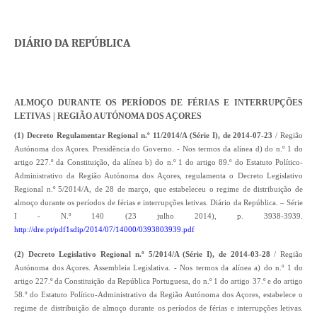
DIÁRIO DA REPÚBLICA
ALMOÇO DURANTE OS PERÍODOS DE FÉRIAS E INTERRUPÇÕES
LETIVAS | REGIÃO AUTÓNOMA DOS AÇORES
(1) Decreto Regulamentar Regional n.º 11/2014/A (Série I), de 2014-07-23
/ Região
Autónoma dos Açores. Presidência do Governo. - Nos termos da alínea d) do n.º 1 do
artigo 227.º da Constituição, da alínea b) do n.º 1 do artigo 89.º do Estatuto Político-
Administrativo da Região Autónoma dos Açores, regulamenta o Decreto Legislativo
Regional n.º 5/2014/A, de 28 de março, que estabeleceu o regime de distribuição de
almoço durante os períodos de férias e interrupções letivas. Diário da República. – Série
I - N.º 140 (23 julho 2014), p. 3938-3939.
http://dre.pt/pdf1sdip/2014/07/14000/0393803939.pdf
(2) Decreto Legislativo Regional n.º 5/2014/A (Série I), de 2014-03-28
/ Região
Autónoma dos Açores. Assembleia Legislativa. - Nos termos da alínea a) do n.º 1 do
artigo 227.º da Constituição da República Portuguesa, do n.º 1 do artigo 37.º e do artigo
58.º do Estatuto Político-Administrativo da Região Autónoma dos Açores, estabelece o
regime de distribuição de almoço durante os períodos de férias e interrupções letivas.