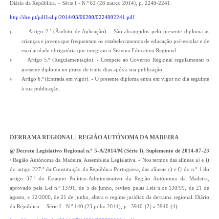
Diário da República. – Série I - N.º 62 (28 março 2014), p. 2240-2241.
http://dre.pt/pdf1sdip/2014/03/06200/0224002241.pdf
Artigo 2.º (Âmbito de Aplicação). - São abrangidos pelo presente diploma as
§
crianças e jovens que frequentam os estabelecimentos de educação pré-escolar e de
escolaridade obrigatória que integram o Sistema Educativo Regional.
Artigo 5.º (Regulamentação). - Compete ao Governo Regional regulamentar o
§
presente diploma no prazo de trinta dias após a sua publicação.
Artigo 6.º (Entrada em vigor). - O presente diploma entra em vigor no dia seguinte
§
à sua publicação.
DERRAMA REGIONAL | REGIÃO AUTÓNOMA DA MADEIRA
@ Decreto Legislativo Regional n.º 5-A/2014/M (Série I), Suplemento de 2014-07-23
/ Região Autónoma da Madeira. Assembleia Legislativa. - Nos termos das alíneas a) e i)
do artigo 227.º da Constituição da República Portuguesa, das alíneas c) e f) do n.º 1 do
artigo 37.º do Estatuto Político-Administrativo da Região Autónoma da Madeira,
aprovado pela Lei n.º 13/91, de 5 de junho, revisto pelas Leis n.os 130/99, de 21 de
agosto, e 12/2000, de 21 de junho, altera o regime jurídico da derrama regional. Diário
da República. – Série I - N.º 140 (23 julho 2014), p. 3940-(2) a 3940-(4).