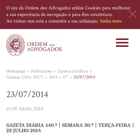
O site da Ordem dos Advogados utiliza Cookies para melhorar
a sua experiência de navegação e para fins estatísticos.
Ao visitar-nos está a consentir a sua utilização.
Saiba mais
Toggle
navigati
Homepage
Publicações
Gazetas Jurídicas
Gazetas (2011-2017)
2014
07
23/07/2014
23/07/2014
23 DE JULHO, 2014
GAZETA DIÁRIA 140.ª | SEMANA 30.ª | TERÇA-FEIRA
|
23 JULHO 2014