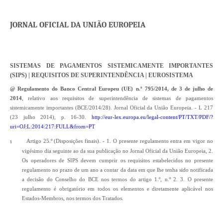
JORNAL OFICIAL DA UNIÃO EUROPEIA
SISTEMAS DE PAGAMENTOS SISTEMICAMENTE IMPORTANTES
(SIPS) | REQUISITOS DE SUPERINTENDÊNCIA | EUROSISTEMA
@ Regulamento do Banco Central Europeu (UE) n.º 795/2014, de 3 de julho de
2014
, relativo aos requisitos de superintendência de sistemas de pagamentos
sistemicamente importantes (BCE/2014/28). Jornal Oficial da União Europeia. - L 217
(23 julho 2014), p. 16-30.
http://eur-lex.europa.eu/legal-content/PT/TXT/PDF/?
uri=OJ:L:2014:217:FULL&from=PT
Artigo 25.º (Disposições finais). - 1. O presente regulamento entra em vigor no
§
vigésimo dia seguinte ao da sua publicação no Jornal Oficial da União Europeia, 2.
Os operadores de SIPS devem cumprir os requisitos estabelecidos no presente
regulamento no prazo de um ano a contar da data em que lhe tenha sido notificada
a decisão do Conselho do BCE nos termos do artigo 1.º, n.º 2. 3. O presente
regulamento é obrigatório em todos os elementos e diretamente aplicável nos
Estados-Membros, nos termos dos Tratados.