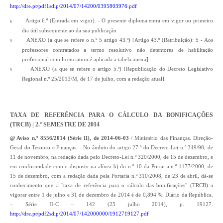
http://dre.pt/pdf1sdip/2014/07/14200/0395803976.pdf
Artigo 6.º (Entrada em vigor). - O presente diploma entra em vigor no primeiro
§
dia útil subsequente ao da sua publicação.
ANEXO (a que se refere o n.º 5 artigo 43.º) [Artigo 43.º (Retribuição): 5 - Aos
§
professores contratados a termo resolutivo não detentores de habilitação
profissional com licenciatura é aplicada a tabela anexa].
ANEXO (a que se refere o artigo 5.º) [Republicação do Decreto Legislativo
§
Regional n.º 25/2013/M, de 17 de julho, com a redação atual].
TAXA DE REFERÊNCIA PARA O CÁLCULO DA BONIFICAÇÕES
(TRCB) | 2.º SEMESTRE DE 2014
@ Aviso n.º 8556/2014 (Série II), de 2014-06-03
/ Ministério das Finanças. Direção-
Geral do Tesouro e Finanças. - No âmbito do artigo 27.º do Decreto-Lei n.º 349/98, de
11 de novembro, na redação dada pelo Decreto-Lei n.º 320/2000, de 15 de dezembro, e
em conformidade com o disposto na alínea b) do n.º 10 da Portaria n.º 1177/2000, de
15 de dezembro, com a redação dada pela Portaria n.º 310/2008, de 23 de abril, dá-se
conhecimento que a "taxa de referência para o cálculo das bonificações" (TRCB) a
vigorar entre 1 de julho e 31 de dezembro de 2014 é de 0,894 %. Diário da República.
– Série II-C – 142 (25 julho 2014), p. 19127.
http://dre.pt/pdf2sdip/2014/07/142000000/1912719127.pdf