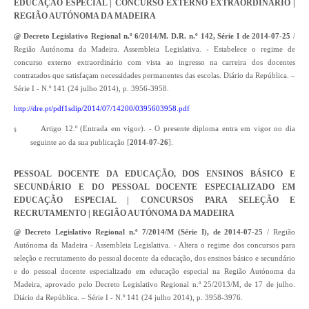
EDUCAÇÃO ESPECIAL
| CONCURSO EXTERNO EXTRAORDINÁRIO |
REGIÃO AUTÓNOMA DA MADEIRA
@ Decreto Legislativo Regional n.º 6/2014/M. D.R. n.º 142, Série I de 2014-07-25
/
Região Autónoma da Madeira. Assembleia Legislativa. - Estabelece o regime de
concurso externo extraordinário com vista ao ingresso na carreira dos docentes
contratados que satisfaçam necessidades permanentes das escolas. Diário da República. –
Série I - N.º 141 (24 julho 2014), p. 3956-3958.
http://dre.pt/pdf1sdip/2014/07/14200/0395603958.pdf
Artigo 12.º (Entrada em vigor). - O presente diploma entra em vigor no dia
§
seguinte ao da sua publicação [
2014-07-26
].
PESSOAL DOCENTE DA EDUCAÇÃO, DOS ENSINOS BÁSICO E
SECUNDÁRIO E DO PESSOAL DOCENTE ESPECIALIZADO
EM
EDUCAÇÃO ESPECIAL
| CONCURSOS PARA SELEÇÃO E
RECRUTAMENTO | REGIÃO AUTÓNOMA DA MADEIRA
@ Decreto Legislativo Regional n.º 7/2014/M (Série I), de 2014-07-25
/ Região
Autónoma da Madeira - Assembleia Legislativa. - Altera o regime dos concursos para
seleção e recrutamento do pessoal docente da educação, dos ensinos básico e secundário
e do pessoal docente especializado em educação especial na Região Autónoma da
Madeira, aprovado pelo Decreto Legislativo Regional n.º 25/2013/M, de 17 de julho.
Diário da República. – Série I - N.º 141 (24 julho 2014), p. 3958-3976.