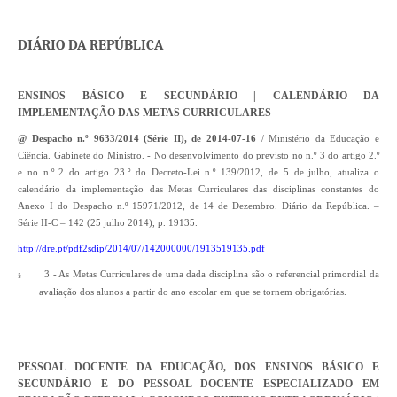
DIÁRIO DA REPÚBLICA
ENSINOS BÁSICO E SECUNDÁRIO | CALENDÁRIO DA
IMPLEMENTAÇÃO DAS METAS CURRICULARES
@ Despacho n.º 9633/2014 (Série II), de 2014-07-16
/ Ministério da Educação e
Ciência. Gabinete do Ministro. - No desenvolvimento do previsto no n.º 3 do artigo 2.º
e no n.º 2 do artigo 23.º do Decreto-Lei n.º 139/2012, de 5 de julho, atualiza o
calendário da implementação das Metas Curriculares das disciplinas constantes do
Anexo I do Despacho n.º 15971/2012, de 14 de Dezembro. Diário da República. –
Série II-C – 142 (25 julho 2014), p. 19135.
http://dre.pt/pdf2sdip/2014/07/142000000/1913519135.pdf
3 - As Metas Curriculares de uma dada disciplina são o referencial primordial da
§
avaliação dos alunos a partir do ano escolar em que se tornem obrigatórias.
PESSOAL DOCENTE DA EDUCAÇÃO, DOS ENSINOS BÁSICO E
SECUNDÁRIO E DO PESSOAL DOCENTE ESPECIALIZADO
EM