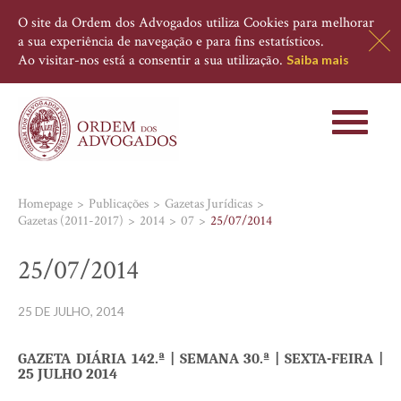
O site da Ordem dos Advogados utiliza Cookies para melhorar
a sua experiência de navegação e para fins estatísticos.
Ao visitar-nos está a consentir a sua utilização.
Saiba mais
Toggle
navigati
Homepage
Publicações
Gazetas Jurídicas
Gazetas (2011-2017)
2014
07
25/07/2014
25/07/2014
25 DE JULHO, 2014
GAZETA DIÁRIA 142.ª | SEMANA 30.ª | SEXTA-FEIRA
|
25 JULHO 2014