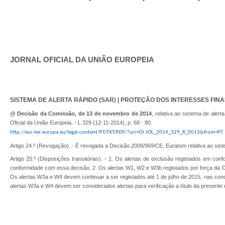
JORNAL OFICIAL DA UNIÃO EUROPEIA
SISTEMA DE ALERTA RÁPIDO (SAR) | PROTEÇÃO DOS INTERESSES FINA
@ Decisão da Comissão, de 13 de novembro de 2014
, relativa ao sistema de ale
Oficial da União Europeia. - L 329 (12-11-2014), p. 68 - 80.
http://eur-lex.europa.eu/legal-content/PT/TXT/PDF/?uri=OJ:JOL_2014_329_R_0013&from=PT
Artigo 24.º (Revogação). - É revogada a Decisão 2008/969/CE, Euratom relativa ao sis
Artigo 25.º (Disposições transitórias). - 1. Os alertas de exclusão registados em 
conformidade com essa decisão. 2. Os alertas W1, W2 e W3b registados por força da De
Os alertas W3a e W4 devem continuar a ser registados até 1 de julho de 2015, nas con
alertas W3a e W4 devem ser considerados alertas para verificação a título da presente