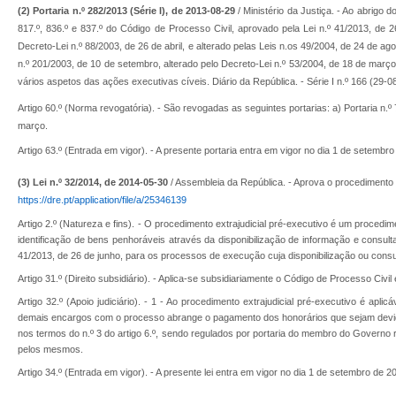
(2) Portaria n.º 282/2013 (Série I), de 2013-08-29
/ Ministério da Justiça. - Ao abrigo do
817.º, 836.º e 837.º do Código de Processo Civil, aprovado pela Lei n.º 41/2013, de 2
Decreto-Lei n.º 88/2003, de 26 de abril, e alterado pelas Leis n.os 49/2004, de 24 de ag
n.º 201/2003, de 10 de setembro, alterado pelo Decreto-Lei n.º 53/2004, de 18 de març
vários aspetos das ações executivas cíveis. Diário da República. - Série I n.º 166 (29-0
Artigo 60.º (Norma revogatória). - São revogadas as seguintes portarias: a) Portaria n.º 
março.
Artigo 63.º (Entrada em vigor). - A presente portaria entra em vigor no dia 1 de setembro
(3) Lei n.º 32/2014, de 2014-05-30
/ Assembleia da República. - Aprova o procedimento e
https://dre.pt/application/file/a/25346139
Artigo 2.º (Natureza e fins). - O procedimento extrajudicial pré-executivo é um procedim
identificação de bens penhoráveis através da disponibilização de informação e consult
41/2013, de 26 de junho, para os processos de execução cuja disponibilização ou consu
Artigo 31.º (Direito subsidiário). - Aplica-se subsidiariamente o Código de Processo Civ
Artigo 32.º (Apoio judiciário). - 1 - Ao procedimento extrajudicial pré-executivo é apli
demais encargos com o processo abrange o pagamento dos honorários que sejam devid
nos termos do n.º 3 do artigo 6.º, sendo regulados por portaria do membro do Governo
pelos mesmos.
Artigo 34.º (Entrada em vigor). - A presente lei entra em vigor no dia 1 de setembro de 2