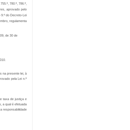
 755.º, 780.º, 786.º,
ores, aprovado pelo
o 9.º do Decreto-Lei
vembro, regulamenta
009, de 30 de
3010.
s na presente lei, à
rovado pela Lei n.º
de taxa de justiça e
 a qual é efetuada
 a responsabilidade