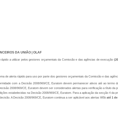
NCEIROS DA UNIÃO | OLAF
rta rápido a utilizar pelos gestores orçamentais da Comissão e das agências de execução
(2
tema de alerta rápido para uso por parte dos gestores orçamentais da Comissão e das agên
conformidade com a Decisão 2008/969/CE, Euratom devem permanecer ativos até ao termo d
cisão 2008/969/CE, Euratom devem ser considerados alertas para verificação a título da p
dições estabelecidas na Decisão 2008/969/CE, Euratom. Para a aplicação da secção 4 da p
 decisão. A Decisão 2008/969/CE, Euratom continua a ser aplicável aos alertas W5b
até 1 de