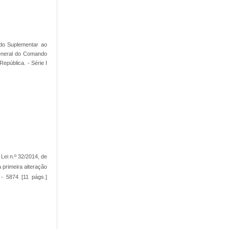
rdo Suplementar ao
General do Comando
pública. - Série I
a Lei n.º 32/2014, de
 primeira alteração
 - 5874 [11 págs.]