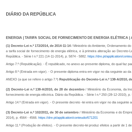
DIÁRIO DA REPÚBLICA
ENERGIA | TARIFA SOCIAL DE FORNECIMENTO DE ENERGIA ELÉTRICA 
(1) Decreto-Lei n.º 172/2014, de 2014-11-14
/ Ministério do Ambiente, Ordenamento do T
a tarifa social de fornecimento de energia elétrica, e à primeira alteração ao Decreto-
República. - Série I n.º 221 (14-11-2014), p. 5874 - 5882.
https://dre.pt/application/cont
Artigo 7.º (Republicação). - É republicado, no anexo ao presente diploma, do qual faz p
Artigo 8.º (Entrada em vigor). - O presente diploma entra em vigor no dia seguinte ao da
ANEXO (a que se refere o artigo 7.º)
Republicação do Decreto-Lei n.º 138-A/2010, 
(2) Decreto-Lei n.º 138-A/2010, de 28 de dezembro
/ Ministério da Economia, da Ino
fornecimento de energia eléctrica. Diário da República. - Série I n.º 250 (28-12-2010), p.
Artigo 14.º (Entrada em vigor). - O presente decreto -lei entra em vigor no dia seguinte 
(3) Decreto-Lei n.º 102/2011, de 30 de setembro
/ Ministério da Economia e do Emprego
2014), p. 4564 - 4566.
https://dre.pt/application/conteudo/671201
Artigo 11.º (Produção de efeitos). - O presente decreto-lei produz efeitos a partir de 1 