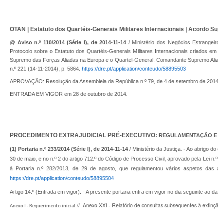
OTAN | Estatuto dos Quartéis-Generais Militares Internacionais | Acordo 
@ Aviso n.º 110/2014 (Série I), de 2014-11-14
/ Ministério dos Negócios Estrangei
Protocolo sobre o Estatuto dos Quartéis-Generais Militares Internacionais criados 
Supremo das Forças Aliadas na Europa e o Quartel-General, Comandante Supremo Aliado
n.º 221 (14-11-2014), p. 5864.
https://dre.pt/application/conteudo/58895503
APROVAÇÃO: Resolução da Assembleia da República n.º 79, de 4 de setembro de 2014
ENTRADA EM VIGOR em 28 de outubro de 2014.
PROCEDIMENTO EXTRAJUDICIAL PRÉ-EXECUTIVO:
REGULAMENTAÇÃO E
(1) Portaria n.º 233/2014 (Série I), de 2014-11-14
/ Ministério da Justiça. - Ao abrigo do 
30 de maio, e no n.º 2 do artigo 712.º do Código de Processo Civil, aprovado pela Lei n
à Portaria n.º 282/2013, de 29 de agosto, que regulamentou vários aspetos das aç
https://dre.pt/application/conteudo/58895504
Artigo 14.º (Entrada em vigor). - A presente portaria entra em vigor no dia seguinte ao d
// Anexo XXI - Relatório de consultas subsequentes à extinç
Anexo I - Requerimento inicial