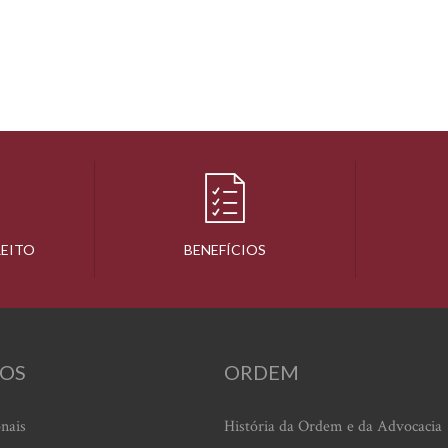
REITO
BENEFÍCIOS
OS
ORDEM
onais
História da Ordem e da Advocacia