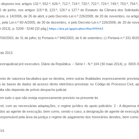
 disposto nos artigos 132.º, 552.º, 626.º, 712.º, 719.º, 720.º, 722.º, 724.º, 749.º, 753.º, 754.º,
6 de junho, nos artigos 119.º-B, 123.º, 126.º e 127.º do Estatuto da Câmara dos Solicitad
osto, e 14/2006, de 26 de abril, e pelo Decreto-Lei n.º 226/2008, de 20 de novembro, no artig
o, pela Lei n.º 60-A/2005, de 30 de dezembro, e pelo Decreto-Lei n.º 226/2008, de 20 de no
8-2013), p. 5209 - 5240 [32 pág.]
https://dre.pt/application/file/499443
700/2003, de 31 de julho; b) Portaria n.º 946/2003, de 6 de setembro; c) Portaria n.º 331-B/2
 de 2013.
xtrajudicial pré-executivo. Diário da República. – Série I - N.º 104 (30 maio 2014), p. 3003-
ento de natureza facultativa que se destina, entre outras finalidades expressamente prevista
a às bases de dados de acesso direto eletrónico previstas no Código de Processo Civil, ap
lta não dependa de prévio despacho judicial.
il em tudo o que não esteja expressamente previsto na presente lei.
cável, com as necessárias adaptações, o regime jurídico do apoio judiciário. 2 - A dispensa 
os ao agente de execução, bem como, sendo o caso, a designação de agente de execução,
 responsável pela área da justiça o regime de pagamento dos honorários devidos, bem como
014.