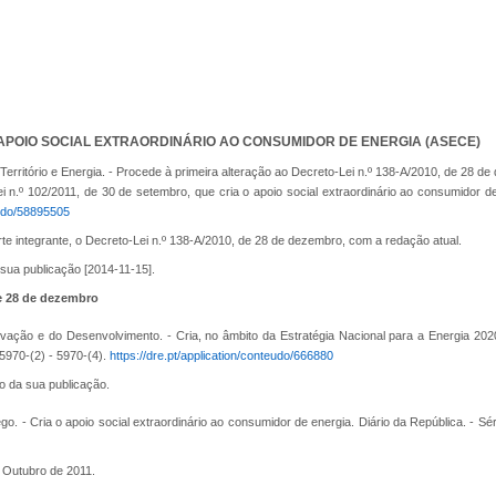
| APOIO SOCIAL EXTRAORDINÁRIO AO CONSUMIDOR DE ENERGIA (ASECE)
erritório e Energia. - Procede à primeira alteração ao Decreto-Lei n.º 138-A/2010, de 28 de
Lei n.º 102/2011, de 30 de setembro, que cria o apoio social extraordinário ao consumidor de
eudo/58895505
arte integrante, o Decreto-Lei n.º 138-A/2010, de 28 de dezembro, com a redação atual.
 sua publicação [2014-11-15].
de 28 de dezembro
vação e do Desenvolvimento. - Cria, no âmbito da Estratégia Nacional para a Energia 2020,
 5970-(2) - 5970-(4).
https://dre.pt/application/conteudo/666880
ao da sua publicação.
. - Cria o apoio social extraordinário ao consumidor de energia. Diário da República. - Séri
de Outubro de 2011.