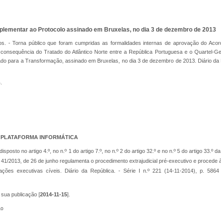
Suplementar ao Protocolo assinado em Bruxelas, no dia 3 de dezembro de 2013
ros. - Torna público que foram cumpridas as formalidades internas de aprovação do Aco
em consequência do Tratado do Atlântico Norte entre a República Portuguesa e o Quartel-
 para a Transformação, assinado em Bruxelas, no dia 3 de dezembro de 2013. Diário da Re
.
 PLATAFORMA INFORMÁTICA
disposto no artigo 4.º, no n.º 1 do artigo 7.º, no n.º 2 do artigo 32.º e no n.º 5 do artigo 33.º d
.º 41/2013, de 26 de junho regulamenta o procedimento extrajudicial pré-executivo e procede à
ões executivas cíveis. Diário da República. - Série I n.º 221 (14-11-2014), p. 5864
a sua publicação [
2014-11-15
].
ão