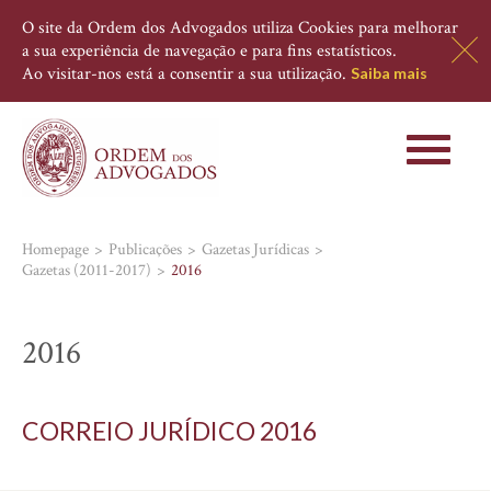
O site da Ordem dos Advogados utiliza Cookies para melhorar
a sua experiência de navegação e para fins estatísticos.
Ao visitar-nos está a consentir a sua utilização.
Saiba mais
Toggle
navigati
Homepage
Publicações
Gazetas Jurídicas
Gazetas (2011-2017)
2016
2016
CORREIO JURÍDICO 2016