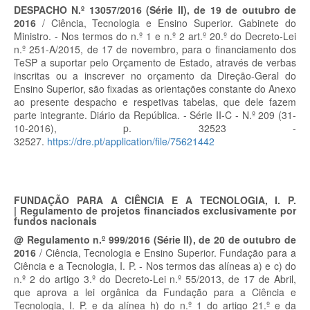
DESPACHO N.º 13057/2016 (Série II), de 19 de outubro de
2016
/ Ciência, Tecnologia e Ensino Superior. Gabinete do
Ministro. - Nos termos do n.º 1 e n.º 2 art.º 20.º do Decreto-Lei
n.º 251-A/2015, de 17 de novembro, para o financiamento dos
TeSP a suportar pelo Orçamento de Estado, através de verbas
inscritas ou a inscrever no orçamento da Direção-Geral do
Ensino Superior, são fixadas as orientações constante do Anexo
ao presente despacho e respetivas tabelas, que dele fazem
parte integrante. Diário da República. - Série II-C - N.º 209 (31-
10-2016), p. 32523 -
32527.
https://dre.pt/application/file/75621442
FUNDAÇÃO PARA A CIÊNCIA E A TECNOLOGIA, I. P.
|
Regulamento de projetos financiados exclusivamente por
fundos nacionais
@ Regulamento n.º 999/2016 (Série II), de 20 de outubro de
2016
/ Ciência, Tecnologia e Ensino Superior. Fundação para a
Ciência e a Tecnologia, I. P. - Nos termos das alíneas a) e c) do
n.º 2 do artigo 3.º do Decreto-Lei n.º 55/2013, de 17 de Abril,
que aprova a lei orgânica da Fundação para a Ciência e
Tecnologia, I. P. e da alínea h) do n.º 1 do artigo 21.º e da