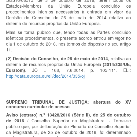
SGS16/08575, de 3 de outubro de 2016, terem todos os
Estados-Membros da União Europeia concluído os
procedimentos internos necessários à entrada em vigor da
Decisão do Conselho de 26 de maio de 2014 relativa ao
sistema de recursos próprios da União Europeia.
Mais se torna público que, tendo todas as Partes concluído
idênticos procedimentos, o presente acordo entrou em vigor no
dia 1 de outubro de 2016, nos termos do disposto no seu artigo
11.
(2) Decisão do Conselho, de 26 de maio de 2014,
relativa ao
sistema de recursos próprios da União Europeia
(2014/335/UE,
Euratom)
. JO L 168, 7.6.2014, p. 105-111. ELI:
http://data.europa.eu/eli/dec/2014/335/oj
SUPREMO TRIBUNAL DE JUSTIÇA: a
bertura do XV
concurso curricular de acesso
Aviso (extrato) n.º 13428/2016 (Série II), de 25 de outubro
de 2016
/ Conselho Superior da Magistratura. - Torna-se
público que, por deliberação do Plenário do Conselho Superior
da Magistratura, de 25 de outubro de 2016, foi determinado