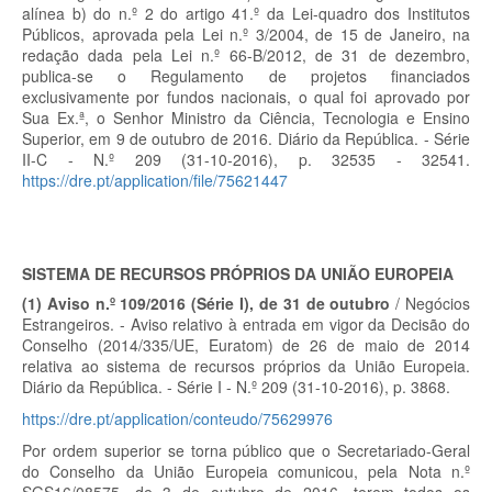
alínea b) do n.º 2 do artigo 41.º da Lei-quadro dos Institutos
Públicos, aprovada pela Lei n.º 3/2004, de 15 de Janeiro, na
redação dada pela Lei n.º 66-B/2012, de 31 de dezembro,
publica-se o Regulamento de projetos financiados
exclusivamente por fundos nacionais, o qual foi aprovado por
Sua Ex.ª, o Senhor Ministro da Ciência, Tecnologia e Ensino
Superior, em 9 de outubro de 2016. Diário da República. - Série
II-C - N.º 209 (31-10-2016), p. 32535 - 32541.
https://dre.pt/application/file/75621447
SISTEMA DE RECURSOS PRÓPRIOS DA UNIÃO EUROPEIA
(1) Aviso n.º 109/2016 (Série I), de 31 de outubro
/ Negócios
Estrangeiros. - Aviso relativo à entrada em vigor da Decisão do
Conselho (2014/335/UE, Euratom) de 26 de maio de 2014
relativa ao sistema de recursos próprios da União Europeia.
Diário da República. - Série I - N.º 209 (31-10-2016), p. 3868.
https://dre.pt/application/conteudo/75629976
Por ordem superior se torna público que o Secretariado-Geral
do Conselho da União Europeia comunicou, pela Nota n.º