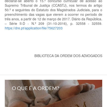
declarar-se aberto o 15.º concurso curricular de acesso ao
Supremo Tribunal de Justiça (CCASTJ), nos termos do artigo
50.º e seguintes do Estatuto dos Magistrados Judiciais, para o
preenchimento das vagas que vierem a ocorrer no período de
três anos, a partir de 12 de março de 2017. Diário da República.
– Série II-D - N.º 209 (31-10-2016), p. 32558 - 32559.
https://dre.pt/application/file/75627203
BIBLIOTECA DA ORDEM DOS ADVOGADOS
O QUE É A ORDEM?