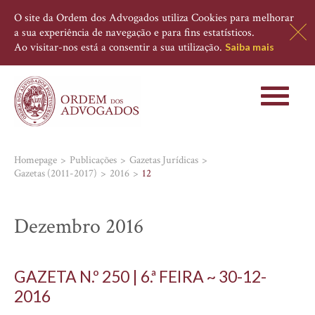
O site da Ordem dos Advogados utiliza Cookies para melhorar
a sua experiência de navegação e para fins estatísticos.
Ao visitar-nos está a consentir a sua utilização.
Saiba mais
Toggle
navigati
Homepage
Publicações
Gazetas Jurídicas
Gazetas (2011-2017)
2016
12
Dezembro 2016
GAZETA N.º 250 | 6.ª FEIRA ~ 30-12-
2016