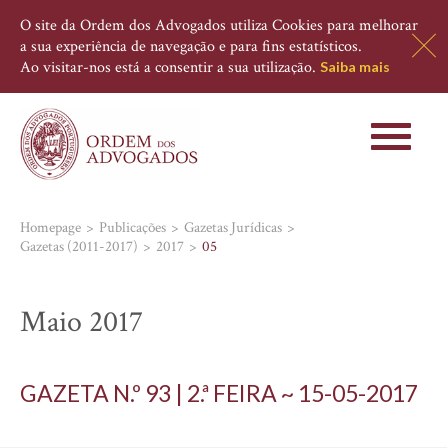
O site da Ordem dos Advogados utiliza Cookies para melhorar
a sua experiência de navegação e para fins estatísticos.
Ao visitar-nos está a consentir a sua utilização.
Saiba mais
Toggle
navigati
Homepage
Publicações
Gazetas Jurídicas
Gazetas (2011-2017)
2017
05
Maio 2017
GAZETA N.º 93 | 2.ª FEIRA ~ 15-05-2017