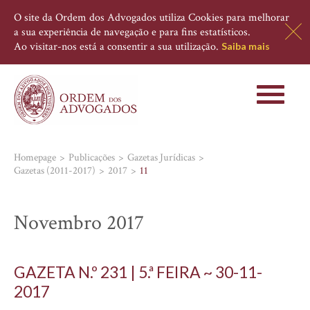
O site da Ordem dos Advogados utiliza Cookies para melhorar
a sua experiência de navegação e para fins estatísticos.
Ao visitar-nos está a consentir a sua utilização.
Saiba mais
Toggle
navigati
Homepage
Publicações
Gazetas Jurídicas
Gazetas (2011-2017)
2017
11
Novembro 2017
GAZETA N.º 231 | 5.ª FEIRA ~ 30-11-
2017