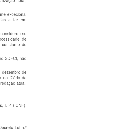
ização total,
ime excecional
árias a ter em
 considerou-se
necessidade de
, constante do
 no SDFCI, não
de dezembro de
o no Diário da
 redação atual,
, I. P. (ICNF),
Decreto-Lei n.º