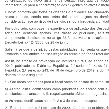
concretização do novo Sistema de Gestão Integrada de Fogos
imprescindível para a concretização dos exigentes objetivos e met
É neste contexto que todos os cidadãos e entidades são chamado
acima referido, sendo necessário definir orientações no domín
consideração face ao risco de incêndio, sendo a freguesia a unidad
Por outro lado, com base na experiência de aplicação dos Despach
adequado identificar apenas uma classe de prioridade, atuali
cumprimento do disposto no artigo 36.º, relativo à circulação 
Decreto-Lei n.º 124/2006, de 28 de junho.
Salienta-se que a definição destas prioridades não isenta os age
limitando o seu âmbito de fiscalização às áreas e períodos referido
Assim, no âmbito da prevenção de incêndios rurais, ao abrigo 
2019, publicado no Diário da República, 2.ª série, n.º 14, de 
República, 2.ª série, n.º 243, de 18 de dezembro de 2019, e do n.º
determina-se o seguinte:
1 - São áreas prioritárias para a fiscalização da gestão de combustí
a) As freguesias identificadas como prioritárias, de acordo com a 
constantes dos anexos I e II, respetivamente «Mapa de freguesias pr
b) As áreas identificadas nos n.ºs 2 e 3 do presente despacho.
2 - Entre 1 de abril e 31 de maio de 2020, são áreas prioritárias de