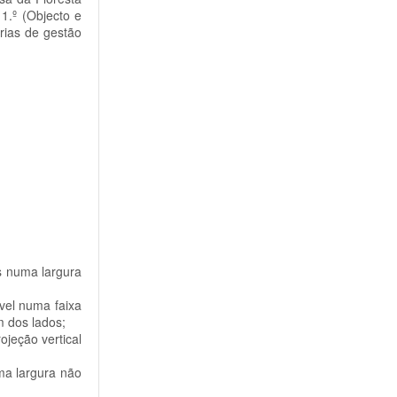
o 1.º (Objecto e
rias de gestão
os numa largura
ível numa faixa
m dos lados;
ojeção vertical
ma largura não