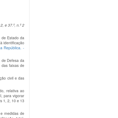
, e 37.º, n.º 2
a de Estado da
 identificação
da República. -
a de Defesa da
 das faixas de
ão civil e das
o, relativa ao
, para vigorar
s 1, 2, 10 e 13
s e medidas de