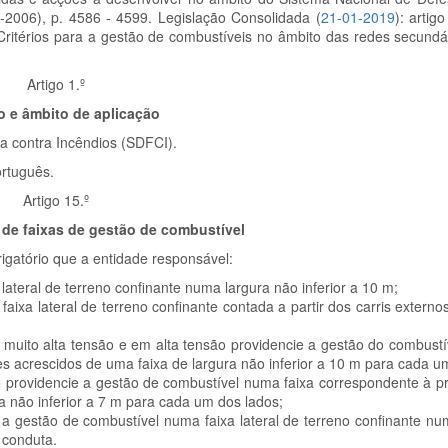
06-2006), p. 4586 - 4599. Legislação Consolidada (
21-01-2019
): artig
 Critérios para a gestão de combustíveis no âmbito das redes secundá
Artigo 1.º
o e âmbito de aplicação
ta contra Incêndios (SDFCI).
ortuguês.
Artigo 15.º
de faixas de gestão de combustível
igatório que a entidade responsável:
lateral de terreno confinante numa largura não inferior a 10 m;
faixa lateral de terreno confinante contada a partir dos carris extern
em muito alta tensão e em alta tensão providencie a gestão do combust
es acrescidos de uma faixa de largura não inferior a 10 m para cada u
ão providencie a gestão de combustível numa faixa correspondente à pr
a não inferior a 7 m para cada um dos lados;
e a gestão de combustível numa faixa lateral de terreno confinante nu
 conduta.