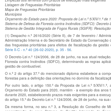
Limpezas dos terrenos com prazos de execução mais exigentes
Listagem de Freguesias Prioritárias
Mapa de Freguesias Prioritárias
Municípios
Orçamento do Estado para 2020: Proposta de Lei n.º 5/XIV/1.ª de 1
Sistema de Defesa da Floresta contra Incêndios (SDFCI): Decreto-Lei 
Sistema de Gestão Integrada de Fogos Rurais (SGIFR): Resolução d
(1) Despacho n.º 2616/2020 (Série II), de 7 de fevereiro / Admin
Administração Interna e do Secretário de Estado da Conservação d
das freguesias prioritárias para efeitos de fiscalização da gest
Série II-C - n.º 40 (26-02-2020), p. 35 - 56
.
O Decreto-Lei n.º 124/2006, de 28 de junho, na sua atual redaçã
Floresta contra Incêndios (SDFCI), determinando as regras apli
gestão de combustível.
O n.º 2 do artigo 37.º do mencionado diploma estabelece a comp
florestas para a definição das orientações no domínio da fiscalizaç
Por outro lado, o artigo 150.º da Proposta de Lei n.º 5/XIV/1.
Orçamento do Estado para 2020, mantém - a exemplo dos anos tra
durante 2020, estabelecendo prazos mais exigentes para a execução
do artigo 15.º do Decreto-Lei n.º 124/2006, de 28 de junho, na sua 
Da mesma forma, no seu n.º 3, a Resolução do Conselho de Mini