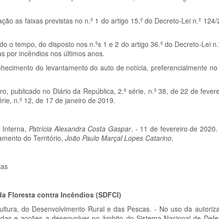
zação as faixas previstas no n.º 1 do artigo 15.º do Decreto-Lei n.º 124
odo o tempo, do disposto nos n.ºs 1 e 2 do artigo 36.º do Decreto-Lei n
s por incêndios nos últimos anos.
onhecimento do levantamento do auto de notícia, preferencialmente n
, publicado no Diário da República, 2.ª série, n.º 38, de 22 de fever
rie, n.º 12, de 17 de janeiro de 2019.
 Interna,
Patrícia Alexandra Costa Gaspar
. - 11 de fevereiro de 2020.
mento do Território,
João Paulo Marçal Lopes Catarino
.
ias
a Floresta contra Incêndios (SDFCI)
cultura, do Desenvolvimento Rural e das Pescas. - No uso da autoriza
didas e acções a desenvolver no âmbito do Sistema Nacional de Defe