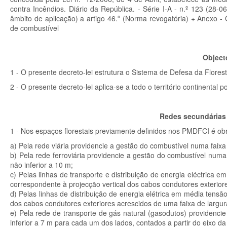
contra Incêndios. Diário da República. - Série I-A - n.º 123 (28-
âmbito de aplicação) a artigo 46.º (Norma revogatória) + Anexo -
de combustível
Object
1 - O presente decreto-lei estrutura o Sistema de Defesa da Flores
2 - O presente decreto-lei aplica-se a todo o território continental p
Redes secundárias 
1 - Nos espaços florestais previamente definidos nos PMDFCI é obr
a) Pela rede viária providencie a gestão do combustível numa faixa 
b) Pela rede ferroviária providencie a gestão do combustível numa 
não inferior a 10 m;
c) Pelas linhas de transporte e distribuição de energia eléctrica 
correspondente à projecção vertical dos cabos condutores exterior
d) Pelas linhas de distribuição de energia elétrica em média tens
dos cabos condutores exteriores acrescidos de uma faixa de largur
e) Pela rede de transporte de gás natural (gasodutos) providenci
inferior a 7 m para cada um dos lados, contados a partir do eixo da