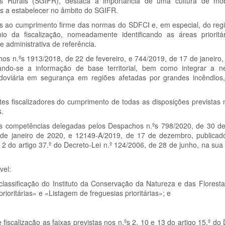
 Rurais (SGIFR), destaca a importância de uma cultura de mobil
as a estabelecer no âmbito do SGIFR.
s ao cumprimento firme das normas do SDFCI e, em especial, do reg
io da fiscalização, nomeadamente identificando as áreas priorit
e administrativa de referência.
os n.ºs 1913/2018, de 22 de fevereiro, e 744/2019, de 17 de janeiro,
zando-se a informação de base territorial, bem como integrar a 
rodoviária em segurança em regiões afetadas por grandes incêndios
ntes fiscalizadores do cumprimento de todas as disposições previstas
s.
das competências delegadas pelos Despachos n.ºs 798/2020, de 30 
21 de janeiro de 2020, e 12149-A/2019, de 17 de dezembro, publicad
 2 do artigo 37.º do Decreto-Lei n.º 124/2006, de 28 de junho, na sua
vel:
classificação do Instituto da Conservação da Natureza e das Florestas
ioritárias» e «Listagem de freguesias prioritárias»; e
 fiscalização as faixas previstas nos n.ºs 2, 10 e 13 do artigo 15.º do 