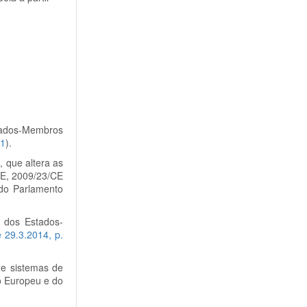
stados-Membros
 1
).
 que altera as
CE, 2009/23/CE
do Parlamento
o dos Estados-
 29.3.2014, p.
 e sistemas de
o Europeu e do