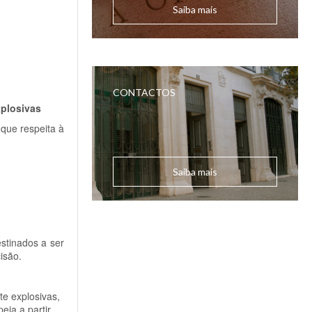
Saiba mais
CONTACTOS
xplosivas
que respeita à
Saiba mais
stinados a ser
isão.
e explosivas,
eia a partir