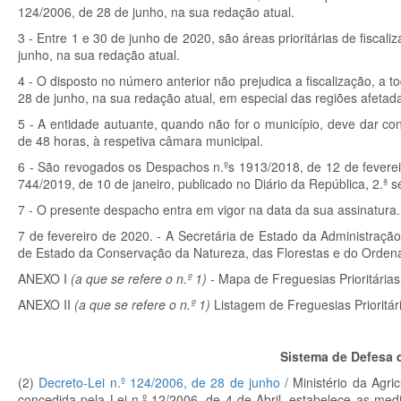
124/2006, de 28 de junho, na sua redação atual.
3 - Entre 1 e 30 de junho de 2020, são áreas prioritárias de fiscali
junho, na sua redação atual.
4 - O disposto no número anterior não prejudica a fiscalização, a t
28 de junho, na sua redação atual, em especial das regiões afetada
5 - A entidade autuante, quando não for o município, deve dar c
de 48 horas, à respetiva câmara municipal.
6 - São revogados os Despachos n.ºs 1913/2018, de 12 de fevereiro
744/2019, de 10 de janeiro, publicado no Diário da República, 2.ª sé
7 - O presente despacho entra em vigor na data da sua assinatura.
7 de fevereiro de 2020. - A Secretária de Estado da Administração
de Estado da Conservação da Natureza, das Florestas e do Ordena
ANEXO I
(a que se refere o n.º 1) -
Mapa de Freguesias Prioritárias
ANEXO II
(a que se refere o n.º 1)
Listagem de Freguesias Prioritár
Sistema de Defesa d
(2)
Decreto-Lei n.º 124/2006, de 28 de junho
/ Ministério da Agri
concedida pela Lei n.º 12/2006, de 4 de Abril, estabelece as me