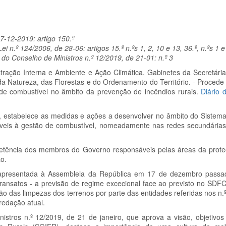
7-12-2019: artigo 150.º
n.º 124/2006, de 28-06: artigos 15.º n.ºs 1, 2, 10 e 13, 36.º, n.ºs 1 e 2
o Conselho de Ministros n.º 12/2019, de 21-01: n.º 3
istração Interna e Ambiente e Ação Climática. Gabinetes da Secretári
a Natureza, das Florestas e do Ordenamento do Território. - Procede à
ão de combustível no âmbito da prevenção de incêndios rurais.
Diário 
o, estabelece as medidas e ações a desenvolver no âmbito do Sistem
cáveis à gestão de combustível, nomeadamente nas redes secundárias
etência dos membros do Governo responsáveis pelas áreas da proteç
ão.
ª, apresentada à Assembleia da República em 17 de dezembro passad
nsatos - a previsão de regime excecional face ao previsto no SDFCI
 das limpezas dos terrenos por parte das entidades referidas nos n.º
redação atual.
stros n.º 12/2019, de 21 de janeiro, que aprova a visão, objetivo