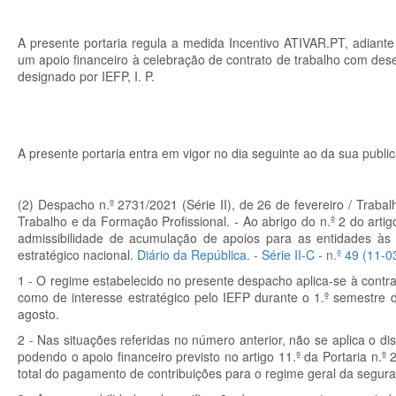
A presente portaria regula a medida Incentivo ATIVAR.PT, adian
um apoio financeiro à celebração de contrato de trabalho com dese
designado por IEFP, I. P.
A presente portaria entra em vigor no dia seguinte ao da sua publi
(2) Despacho n.º 2731/2021 (Série II), de 26 de fevereiro / Traba
Trabalho e da Formação Profissional. - Ao abrigo do n.º 2 do arti
admissibilidade de acumulação de apoios para as entidades às 
estratégico nacional.
Diário da República. - Série II-C - n.º 49 (11-
1 - O regime estabelecido no presente despacho aplica-se à contra
como de interesse estratégico pelo IEFP durante o 1.º semestre d
agosto.
2 - Nas situações referidas no número anterior, não se aplica o dis
podendo o apoio financeiro previsto no artigo 11.º da Portaria n
total do pagamento de contribuições para o regime geral da segura