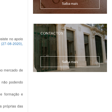
Saiba mais
CONTACTOS
siste no apoio
7 (27-08-2020),
Saiba mais
 no mercado de
o, não podendo
 de formação e
s próprias das