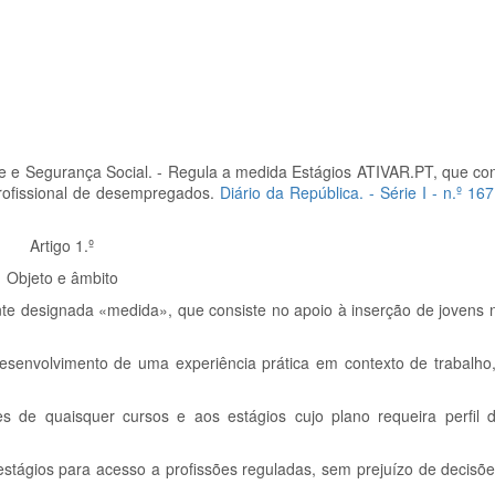
de e Segurança Social. -
Regula a medida Estágios ATIVAR.PT, que con
rofissional de desempregados.
Diário da República. - Série I - n.º 16
Artigo 1.º
Objeto e âmbito
ante designada «medida», que consiste no apoio à inserção de jovens
 desenvolvimento de uma experiência prática em contexto de trabalh
res de quaisquer cursos e aos estágios cujo plano requeira perfil
stágios para acesso a profissões reguladas, sem prejuízo de decisõe