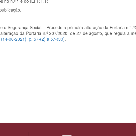
 no n.º 1 é do IEFP, I. P.
publicação.
de e Segurança Social
. - Procede à primeira alteração da Portaria n.º 
alteração da Portaria n.º 207/2020, de 27 de agosto, que regula a me
o (14-06-2021), p.
57-(2) a 57-(30)
.