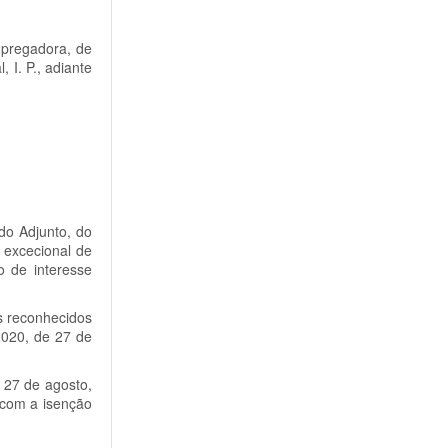
mpregadora, de
 I. P., adiante
ado Adjunto, do
e excecional de
o de interesse
os reconhecidos
2020, de 27 de
e 27 de agosto,
 com a isenção