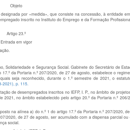
Objeto
te designada por «medida», que consiste na concessão, à entidade e
mpregado inscrito no Instituto do Emprego e da Formação Profissional,
Artigo 23.º
Entrada em vigor
cação.
lho, Solidariedade e Segurança Social. Gabinete do Secretário de Est
go 17.º da Portaria n.º 207/2020, de 27 de agosto, estabelece o regim
quais seja reconhecido, durante o 1.º semestre de 2021, o estatut
03-2021), p. 115.
tação de desempregados inscritos no IEFP, I. P., no âmbito de projet
e 2021, no âmbito estabelecido pelo artigo 20.º da Portaria n.º 206/
posto na alínea a) do n.º 1 do artigo 17.º da Portaria n.º 207/2020, d
.º 207/2020, de 27 de agosto, ser acumulado com a dispensa parcial ou
nça social.