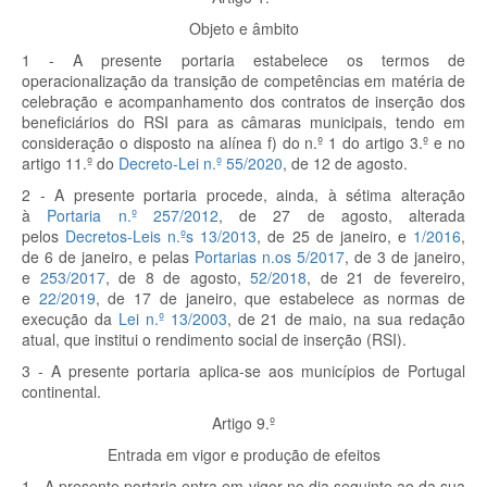
Objeto e âmbito
1 - A presente portaria estabelece os termos de
operacionalização da transição de competências em matéria de
celebração e acompanhamento dos contratos de inserção dos
beneficiários do RSI para as câmaras municipais, tendo em
consideração o disposto na alínea f) do n.º 1 do artigo 3.º e no
artigo 11.º do
Decreto-Lei n.º 55/2020
, de 12 de agosto.
2 - A presente portaria procede, ainda, à sétima alteração
à
Portaria n.º 257/2012
, de 27 de agosto, alterada
pelos
Decretos-Leis n.ºs 13/2013
, de 25 de janeiro, e
1/2016
,
de 6 de janeiro, e pelas
Portarias n.os 5/2017
, de 3 de janeiro,
e
253/2017
, de 8 de agosto,
52/2018
, de 21 de fevereiro,
e
22/2019
, de 17 de janeiro, que estabelece as normas de
execução da
Lei n.º 13/2003
, de 21 de maio, na sua redação
atual, que institui o rendimento social de inserção (RSI).
3 - A presente portaria aplica-se aos municípios de Portugal
continental.
Artigo 9.º
Entrada em vigor e produção de efeitos
1 - A presente portaria entra em vigor no dia seguinte ao da sua