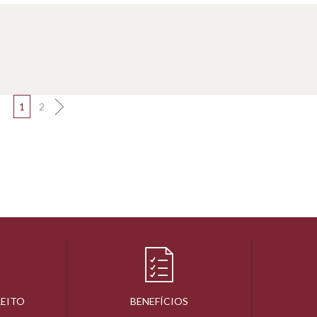
1
2
REITO
BENEFÍCIOS