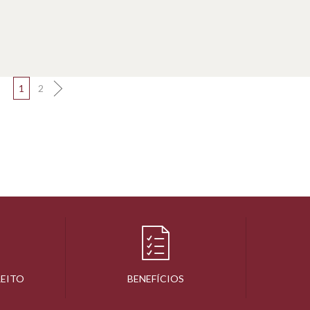
1
2
REITO
BENEFÍCIOS