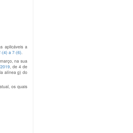
s aplicáveis a
-(4) a 7-(6)
.
 março, na sua
5/2019
, de 4 de
da alínea g) do
atual, os quais