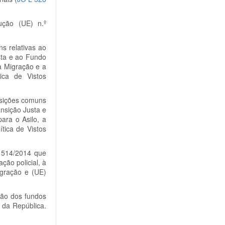
ção (UE) n.º
s relativas ao
sta e ao Fundo
a Migração e a
ica de Vistos
osições comuns
nsição Justa e
ara o Asilo, a
tica de Vistos
º 514/2014 que
ção policial, à
egração e (UE)
ção dos fundos
 da República.