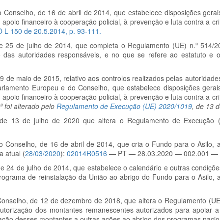
Conselho, de 16 de abril de 2014, que estabelece disposições gerais
apoio financeiro à cooperação policial, à prevenção e luta contra a cr
O L 150 de 20.5.2014, p. 93-111.
 25 de julho de 2014, que completa o Regulamento (UE) n.º
514/2
 das autoridades responsáveis, e no que se refere ao estatuto e 
 de maio de 2015, relativo aos controlos realizados pelas autoridade
lamento Europeu e do Conselho, que estabelece disposições gerais
apoio financeiro à cooperação policial, à prevenção e luta contra a cr
.º foi alterado pelo
Regulamento de Execução (UE) 2020/1019
, de 13 d
de 13 de julho de 2020 que altera o Regulamento de Execução 
Conselho, de 16 de abril de 2014, que cria o Fundo para o Asilo, 
 atual (
28/03/2020
):
02014R0516
— PT — 28.03.2020 — 002.001 — 
 24 de julho de 2014, que estabelece o calendário e outras condiçõ
ograma de reinstalação da União ao abrigo do Fundo para o Asilo, 
onselho, de 12 de dezembro de 2018, que altera o Regulamento (UE
utorização dos montantes remanescentes autorizados para apoiar a
ção desses montantes a outras ações ao abrigo dos programas nacio