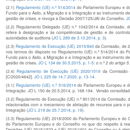
(2.1)
Regulamento (UE) n.º
514/2014
do Parlamento Europeu e do 
Fundo para o Asilo, a Migração e a Integração e ao instrumento de 
gestão de crises, e revoga a Decisão 2007/125/JAI do Conselho.
J
(2.2) Regulamento Delegado (UE) n.º
1042/2014 da Comissão, de
refere à designação e às competências de gestão e de controlo
autoridades de auditoria (
JO L 289 de 3.10.2014, p. 3
).
(2.3)
Regulamento de Execução (UE) 2015/840
da Comissão, de 29
nos termos do disposto no Regulamento (UE) n.
º
514/2014 do Par
Fundo para o Asilo, a Migração e a Integração e ao instrumento de 
gestão de crises.
JO L 134 de 30.5.2015, p. 1-5
:
o n.º 2 do artigo 5
(2.4)
Regulamento de Execução (UE) 2020/1019
da Comissão 
[C/2020/4642].
JO L 225 de 14.7.2020, p. 13-14.
(3.1)
Regulamento (UE) n.º
516/2014
do Parlamento Europeu e do 
Integração. JO L 150 de 20.5.2014, p. 168-194. Versão consolidada
(3.2) Regulamento de Execução (UE) n.º 801/2014 da Comissão, de
relacionadas com o mecanismo de afetação de recursos para o pr
Integração (
JO L 219 de 25.7.2014, p. 19
).
(3.3) Regulamento (UE) 2018/2000 do Parlamento Europeu e do C
do Parlamento Europeu e do Conselho no que diz respeito à rea
Decisões (UE) 2015/1523 e (UE) 2015/1601 do Conselho ou à afeta