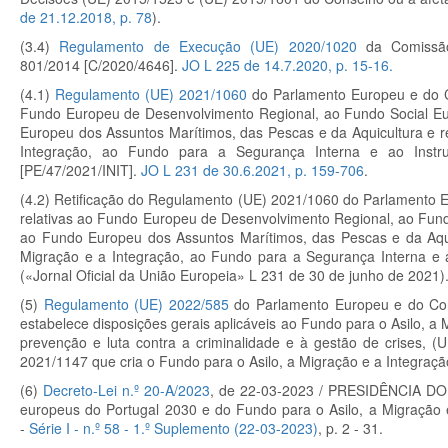
de 21.12.2018, p. 78
).
(3.4)
Regulamento de Execução (UE) 2020/1020
da Comissão
801/2014 [C/2020/4646].
JO L 225 de 14.7.2020, p. 15-16.
(4.1)
Regulamento (UE) 2021/1060
do Parlamento Europeu e do Co
Fundo Europeu de Desenvolvimento Regional, ao Fundo Social E
Europeu dos Assuntos Marítimos, das Pescas e da Aquicultura e re
Integração, ao Fundo para a Segurança Interna e ao Instru
[PE/47/2021/INIT].
JO L 231 de 30.6.2021, p. 159-706
.
(4.2) Retificação do Regulamento (UE) 2021/1060 do Parlamento 
relativas ao Fundo Europeu de Desenvolvimento Regional, ao Fun
ao Fundo Europeu dos Assuntos Marítimos, das Pescas e da Aquic
Migração e a Integração, ao Fundo para a Segurança Interna e a
(«Jornal Oficial da União Europeia» L 231 de 30 de junho de 2021)
(5)
Regulamento (UE) 2022/585
do Parlamento Europeu e do Con
estabelece disposições gerais aplicáveis ao Fundo para o Asilo, a 
prevenção e luta contra a criminalidade e à gestão de crises, (
2021/1147 que cria o Fundo para o Asilo, a Migração e a Integraç
(6)
Decreto-Lei n.º 20-A/2023
, de 22-03-2023 /
PRESIDÊNCIA DO
europeus do Portugal 2030 e do Fundo para o Asilo, a Migração 
-
Série I - n.º 58 - 1.º Suplemento (22-03-2023)
, p.
2 - 31.