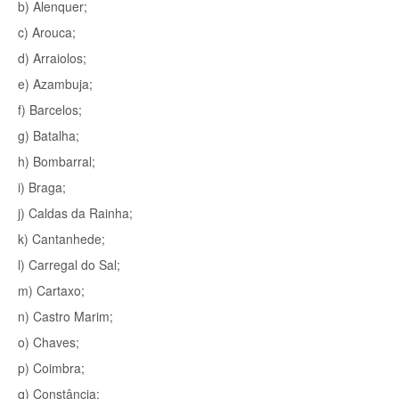
b) Alenquer;
c) Arouca;
d) Arraiolos;
e) Azambuja;
f) Barcelos;
g) Batalha;
h) Bombarral;
i) Braga;
j) Caldas da Rainha;
k) Cantanhede;
l) Carregal do Sal;
m) Cartaxo;
n) Castro Marim;
o) Chaves;
p) Coimbra;
q) Constância;