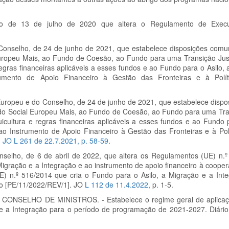
 de 13 de julho de 2020 que altera o Regulamento de Execu
nselho, de 24 de junho de 2021, que estabelece disposições comun
uropeu Mais, ao Fundo de Coesão, ao Fundo para uma Transição Ju
gras financeiras aplicáveis a esses fundos e ao Fundo para o Asilo, 
mento de Apoio Financeiro à Gestão das Fronteiras e à Polít
Europeu e do Conselho, de 24 de junho de 2021, que estabelece disp
do Social Europeu Mais, ao Fundo de Coesão, ao Fundo para uma Tra
ultura e regras financeiras aplicáveis a esses fundos e ao Fundo p
o Instrumento de Apoio Financeiro à Gestão das Fronteiras e à Polí
.
JO L 261 de 22.7.2021, p. 58-59
.
selho, de 6 de abril de 2022, que altera os Regulamentos (UE) n.
Migração e a Integração e ao instrumento de apoio financeiro à coopera
UE) n.º 516/2014 que cria o Fundo para o Asilo, a Migração e a Int
ão [PE/11/2022/REV/1]. JO
L 112 de 11.4.2022
, p. 1-5.
 CONSELHO DE MINISTROS. -
Estabelece o regime geral de aplica
e a Integração para o período de programação de 2021-2027. Diário