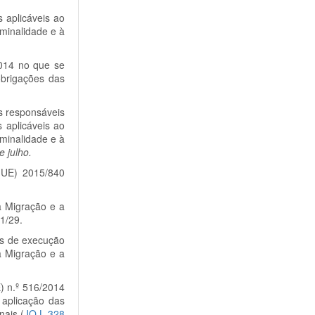
 aplicáveis ao
iminalidade e à
014 no que se
obrigações das
s responsáveis
 aplicáveis ao
iminalidade e à
e julho.
(UE) 2015/840
a Migração e a
1/29.
es de execução
a Migração e a
) n.º 516/2014
 aplicação das
nais (
JO L 328