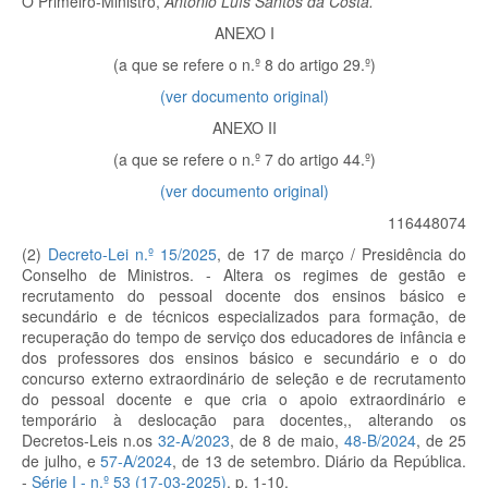
O Primeiro-Ministro,
António Luís Santos da Costa.
ANEXO I
(a que se refere o n.º 8 do artigo 29.º)
(ver documento original)
ANEXO II
(a que se refere o n.º 7 do artigo 44.º)
(ver documento original)
116448074
(2)
Decreto-Lei n.º 15/2025
, de 17 de março / Presidência do
Conselho de Ministros. - Altera os regimes de gestão e
recrutamento do pessoal docente dos ensinos básico e
secundário e de técnicos especializados para formação, de
recuperação do tempo de serviço dos educadores de infância e
dos professores dos ensinos básico e secundário e o do
concurso externo extraordinário de seleção e de recrutamento
do pessoal docente e que cria o apoio extraordinário e
temporário à deslocação para docentes,, alterando os
Decretos-Leis n.os
32-A/2023
, de 8 de maio,
48-B/2024
, de 25
de julho, e
57-A/2024
, de 13 de setembro. Diário da República.
-
Série I - n.º 53 (17-03-2025)
, p. 1-10.