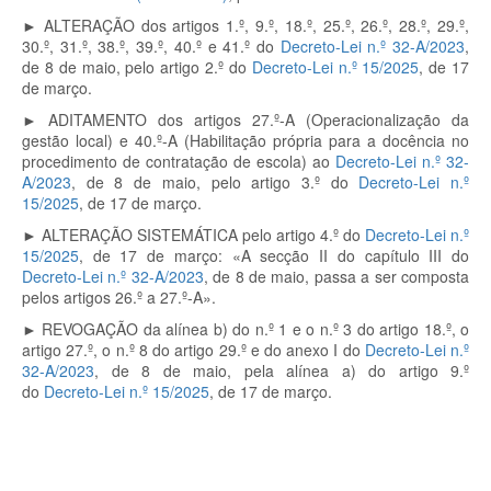
► ALTERAÇÃO dos artigos 1.º, 9.º, 18.º, 25.º, 26.º, 28.º, 29.º,
30.º, 31.º, 38.º, 39.º, 40.º e 41.º do
Decreto-Lei n.º 32-A/2023
,
de 8 de maio, pelo artigo 2.º do
Decreto-Lei n.º 15/2025
, de 17
de março.
► ADITAMENTO dos artigos
27.º-A (Operacionalização da
gestão local) e 40.º-A (Habilitação própria para a docência no
procedimento de contratação de escola) ao
Decreto-Lei n.º 32-
A/2023
, de 8 de maio, pelo artigo 3.º do
Decreto-Lei n.º
15/2025
, de 17 de março.
► ALTERAÇÃO SISTEMÁTICA
pelo artigo 4.º do
Decreto-Lei n.º
15/2025
, de 17 de março: «A secção II do capítulo III do
Decreto-Lei n.º 32-A/2023
, de 8 de maio, passa a ser composta
pelos artigos 26.º a 27.º-A».
► REVOGAÇÃO da alínea b) do n.º 1 e o n.º 3 do artigo 18.º, o
artigo 27.º, o n.º 8 do artigo 29.º e do anexo I do
Decreto-Lei n.º
32-A/2023
, de 8 de maio, pela alínea a) do artigo 9.º
do
Decreto-Lei n.º 15/2025
, de 17 de março.