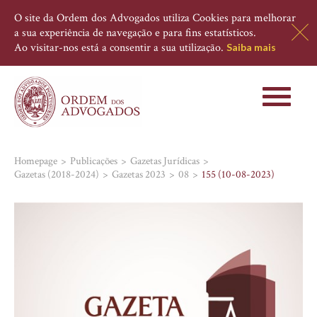
O site da Ordem dos Advogados utiliza Cookies para melhorar
a sua experiência de navegação e para fins estatísticos.
Ao visitar-nos está a consentir a sua utilização.
Saiba mais
Toggle
navigati
Homepage
Publicações
Gazetas Jurídicas
Gazetas (2018-2024)
Gazetas 2023
08
155 (10-08-2023)