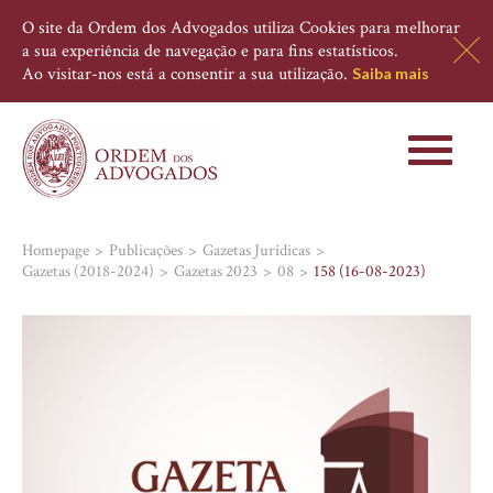
O site da Ordem dos Advogados utiliza Cookies para melhorar
a sua experiência de navegação e para fins estatísticos.
Ao visitar-nos está a consentir a sua utilização.
Saiba mais
Toggle
navigati
Homepage
Publicações
Gazetas Jurídicas
Gazetas (2018-2024)
Gazetas 2023
08
158 (16-08-2023)