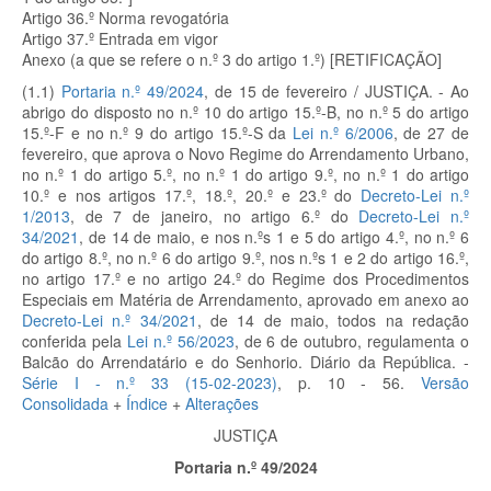
Artigo 36.º Norma revogatória
Artigo 37.º Entrada em vigor
Anexo (a que se refere o n.º 3 do artigo 1.º) [RETIFICAÇÃO]
(1.1)
Portaria n.º 49/2024
, de 15 de fevereiro / JUSTIÇA. - A
o
abrigo do disposto no n.º 10 do artigo 15.º-B, no n.º 5 do artigo
15.º-F e no n.º 9 do artigo 15.º-S da
Lei n.º 6/2006
, de 27 de
fevereiro, que aprova o Novo Regime do Arrendamento Urbano,
no n.º 1 do artigo 5.º, no n.º 1 do artigo 9.º, no n.º 1 do artigo
10.º e nos artigos 17.º, 18.º, 20.º e 23.º do
Decreto-Lei n.º
1/2013
, de 7 de janeiro, no artigo 6.º do
Decreto-Lei n.º
34/2021
, de 14 de maio, e nos n.ºs 1 e 5 do artigo 4.º, no n.º 6
do artigo 8.º, no n.º 6 do artigo 9.º, nos n.ºs 1 e 2 do artigo 16.º,
no artigo 17.º e no artigo 24.º do Regime dos Procedimentos
Especiais em Matéria de Arrendamento, aprovado em anexo ao
Decreto-Lei n.º 34/2021
, de 14 de maio, todos na redação
conferida pela
Lei n.º 56/2023
, de 6 de outubro, r
egulamenta o
Balcão do Arrendatário e do Senhorio. Diário da República. -
Série I - n.º 33 (15-02-2023)
, p.
10 - 56.
Versão
Consolidada
+
Índice
+
Alterações
JUSTIÇA
Portaria n.º 49/2024