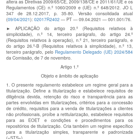
altera as Diretivas 2009/65/CE, 2009/138/CE e 2011/61/UE e os
Regulamentos (CE) n.º 1060/2009 e (UE) n.º 648/2012. JO L
347 de 28.12.2017, p. 35-80. Versão consolidada atual
(
09/04/2021
):
02017R2402
— PT — 09.04.2021 — 001.001/76.
►
APLICAÇÃO
do artigo 20.º (Requisitos relativos à
simplicidade)
, n.º
14, terceiro parágrafo, do artigo 24.º
(Requisitos relativos à operação)
, n.º
21, terceiro parágrafo, e
do artigo 26.º
-B (Requisitos relativos à simplicidade), n.º
13,
terceiro parágrafo, pelo
Regulamento Delegado (UE) 2024/584
da Comissão, de 7 de novembro.
Artigo 1.º
Objeto e âmbito de aplicação
1.
O presente regulamento estabelece um regime geral para a
titularização. Define a titularização e estabelece requisitos de
diligência devida, retenção do risco e transparência para as
partes envolvidas em titularizações, critérios para a concessão
de crédito, requisitos para a venda de titularizações a clientes
não profissionais, proíbe a retitularização, estabelece requisitos
para as EOET e condições e procedimentos para os
repositórios de titularização. Cria também um regime específico
para a titularização simples, transparente e padronizada
(«STS»).