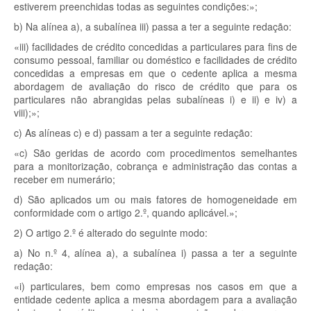
estiverem preenchidas todas as seguintes condições:»;
b) Na alínea a), a subalínea iii) passa a ter a seguinte redação:
«iii) facilidades de crédito concedidas a particulares para fins de
consumo pessoal, familiar ou doméstico e facilidades de crédito
concedidas a empresas em que o cedente aplica a mesma
abordagem de avaliação do risco de crédito que para os
particulares não abrangidas pelas subalíneas i) e ii) e iv) a
viii);»;
c) As alíneas c) e d) passam a ter a seguinte redação:
«c) São geridas de acordo com procedimentos semelhantes
para a monitorização, cobrança e administração das contas a
receber em numerário;
d) São aplicados um ou mais fatores de homogeneidade em
conformidade com o artigo 2.º, quando aplicável.»;
2) O artigo 2.º é alterado do seguinte modo:
a) No n.º 4, alínea a), a subalínea i) passa a ter a seguinte
redação:
«i) particulares, bem como empresas nos casos em que a
entidade cedente aplica a mesma abordagem para a avaliação