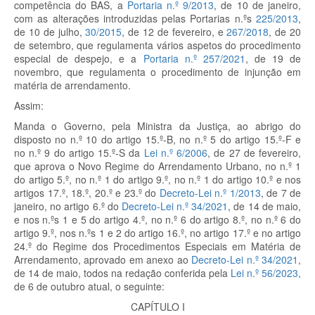
competência do BAS, a
Portaria n.º 9/2013
, de 10 de janeiro,
com as alterações introduzidas pelas Portarias n.ºs
225/2013
,
de 10 de julho,
30/2015
, de 12 de fevereiro, e
267/2018
, de 20
de setembro, que regulamenta vários aspetos do procedimento
especial de despejo, e a
Portaria n.º 257/2021
, de 19 de
novembro, que regulamenta o procedimento de injunção em
matéria de arrendamento.
Assim:
Manda o Governo, pela Ministra da Justiça, ao abrigo do
disposto no n.º 10 do artigo 15.º-B, no n.º 5 do artigo 15.º-F e
no n.º 9 do artigo 15.º-S da
Lei n.º 6/2006
, de 27 de fevereiro,
que aprova o Novo Regime do Arrendamento Urbano, no n.º 1
do artigo 5.º, no n.º 1 do artigo 9.º, no n.º 1 do artigo 10.º e nos
artigos 17.º, 18.º, 20.º e 23.º do
Decreto-Lei n.º 1/2013
, de 7 de
janeiro, no artigo 6.º do
Decreto-Lei n.º 34/2021
, de 14 de maio,
e nos n.ºs 1 e 5 do artigo 4.º, no n.º 6 do artigo 8.º, no n.º 6 do
artigo 9.º, nos n.ºs 1 e 2 do artigo 16.º, no artigo 17.º e no artigo
24.º do Regime dos Procedimentos Especiais em Matéria de
Arrendamento, aprovado em anexo ao
Decreto-Lei n.º 34/2021
,
de 14 de maio, todos na redação conferida pela
Lei n.º 56/2023
,
de 6 de outubro atual, o seguinte:
CAPÍTULO I