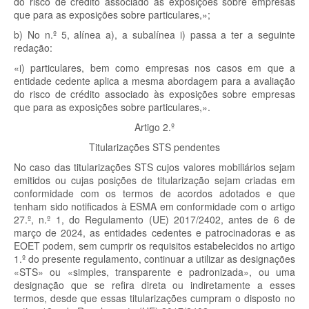
do risco de crédito associado às exposições sobre empresas
que para as exposições sobre particulares,»;
b) No n.º 5, alínea a), a subalínea i) passa a ter a seguinte
redação:
«i) particulares, bem como empresas nos casos em que a
entidade cedente aplica a mesma abordagem para a avaliação
do risco de crédito associado às exposições sobre empresas
que para as exposições sobre particulares,».
Artigo 2.º
Titularizações STS pendentes
No caso das titularizações STS cujos valores mobiliários sejam
emitidos ou cujas posições de titularização sejam criadas em
conformidade com os termos de acordos adotados e que
tenham sido notificados à ESMA em conformidade com o artigo
27.º, n.º 1, do Regulamento (UE) 2017/2402, antes de 6 de
março de 2024, as entidades cedentes e patrocinadoras e as
EOET podem, sem cumprir os requisitos estabelecidos no artigo
1.º do presente regulamento, continuar a utilizar as designações
«STS» ou «simples, transparente e padronizada», ou uma
designação que se refira direta ou indiretamente a esses
termos, desde que essas titularizações cumpram o disposto no