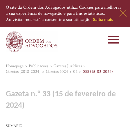
O site da Ordem dos Advogados utiliza Cookies para melhorar
a sua experiência de navegação e para fins estatísticos.
Ao visitar-nos está a consentir a sua utilização.
Saiba mais
Toggle
navigati
Homepage
Publicações
Gazetas Jurídicas
Gazetas (2018-2024)
Gazetas 2024
02
033 (15-02-2024)
Gazeta n.º 33 (15 de fevereiro de
2024)
SUMÁRIO