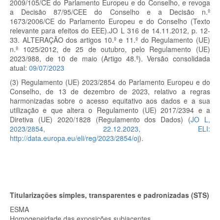
2009/105/CE do Parlamento Europeu e do Conselho, e revoga
a Decisão 87/95/CEE do Conselho e a Decisão n.º
1673/2006/CE do Parlamento Europeu e do Conselho (Texto
relevante para efeitos do EEE).JO L 316 de 14.11.2012, p. 12-
33. ALTERAÇÃO dos artigos 10.º e 11.º do Regulamento (UE)
n.º 1025/2012, de 25 de outubro, pelo Regulamento (UE)
2023/988, de 10 de maio (Artigo 48.º). Versão consolidada
atual:
09/07/2023
(3)
Regulamento (UE) 2023/2854 do Parlamento Europeu e do
Conselho, de 13 de dezembro de 2023, relativo a regras
harmonizadas sobre o acesso equitativo aos dados e a sua
utilização e que altera o Regulamento (UE) 2017/2394 e a
Diretiva (UE) 2020/1828 (Regulamento dos Dados) (
JO L,
2023/2854, 22.12.2023, ELI:
http://data.europa.eu/eli/reg/2023/2854/oj
).
Titularizações simples, transparentes e padronizadas (STS)
ESMA
Homogeneidade das exposições subjacentes