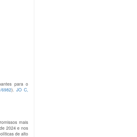
pantes para o
/6982
)
.
JO C,
promissos mais
 de 2024 e nos
íticas de alto