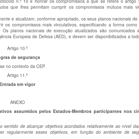
rotocolo n.º 10 e honrar os compromissos a que se refere o artigo 2
butos que lhes permitam cumprir os compromissos mútuos mais vin
mente e atualizam, conforme apropriado, os seus planos nacionais de
r os compromissos mais vinculativos, especificando a forma como
e. Os planos nacionais de execução atualizados são comunicados 
ência Europeia de Defesa (AED), e devem ser disponibilizados a tod
Artigo 10.º
gras de segurança
-se no contexto da CEP.
Artigo 11.º
Entrada em vigor
ANEXO
tivos assumidos pelos Estados-Membros participantes nos ci
o sentido de alcançar objetivos acordados relativamente ao nível d
ver regularmente esses objetivos, em função do ambiente de se