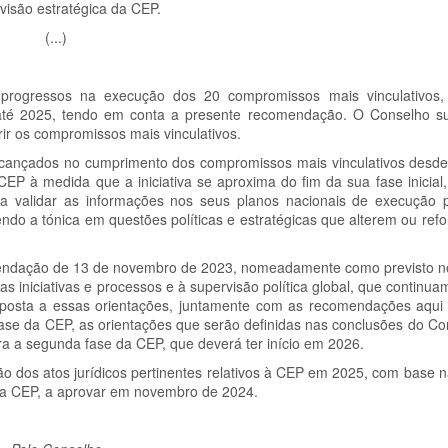
visão estratégica da CEP.
(...)
 progressos na execução dos 20 compromissos mais vinculativos,
até 2025, tendo em conta a presente recomendação. O Conselho su
ir os compromissos mais vinculativos.
 alcançados no cumprimento dos compromissos mais vinculativos desd
 à medida que a iniciativa se aproxima do fim da sua fase inicial
 a validar as informações nos seus planos nacionais de execução
tendo a tónica em questões políticas e estratégicas que alterem ou re
mendação de 13 de novembro de 2023, nomeadamente como previsto n
s iniciativas e processos e à supervisão política global, que continuam
posta a essas orientações, juntamente com as recomendações aqui
 fase da CEP, as orientações que serão definidas nas conclusões do C
ara a segunda fase da CEP, que deverá ter início em 2026.
ão dos atos jurídicos pertinentes relativos à CEP em 2025, com base 
 da CEP, a aprovar em novembro de 2024.