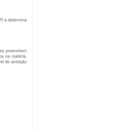
P) e determina
ares preenchem
os na matéria,
ível de ambição