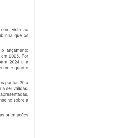
 com vista ao
blinha que os
e o lançamento
, em 2025. Por
 para 2024 e a
forcem o quadro
os pontos 20 a
 a ser válidas.
 apresentadas,
onselho sobre a
nas orientações