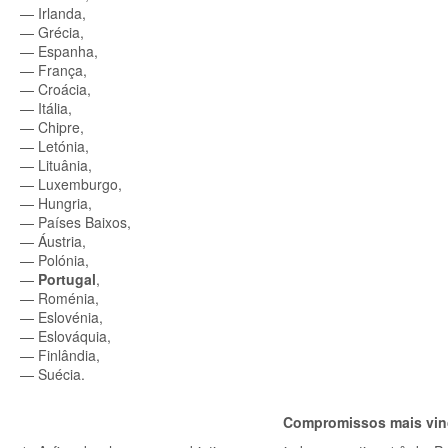
—
Irlanda,
—
Grécia,
—
Espanha,
—
França,
—
Croácia,
—
Itália,
—
Chipre,
—
Letónia,
—
Lituânia,
—
Luxemburgo,
—
Hungria,
—
Países Baixos,
—
Áustria,
—
Polónia,
—
Portugal
,
—
Roménia,
—
Eslovénia,
—
Eslováquia,
—
Finlândia,
—
Suécia.
Compromissos mais vinc