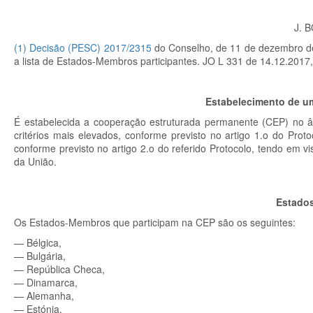
J. 
(
1
)
Decisão (PESC) 2017/2315
do Conselho, de 11 de dezembro d
a lista de Estados-Membros participantes. JO L 331 de 14.12.2017,
Estabelecimento de u
É estabelecida a cooperação estruturada permanente (CEP) no â
critérios mais elevados, conforme previsto no artigo 1.
o
do Proto
conforme previsto no artigo 2.
o
do referido Protocolo, tendo em vi
da União.
Estados
Os Estados-Membros que participam na CEP são os seguintes:
—
Bélgica,
—
Bulgária,
—
República Checa,
— Dinamarca,
—
Alemanha,
—
Estónia,