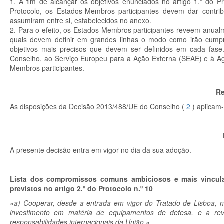
1.
A fim de alcançar os objetivos enunciados no artigo 1.º do P
Protocolo, os Estados-Membros participantes devem dar contri
assumiram entre si, estabelecidos no anexo.
2.
Para o efeito, os Estados-Membros participantes reveem anual
quais devem definir em grandes linhas o modo como irão cumpri
objetivos mais precisos que devem ser definidos em cada fas
Conselho, ao Serviço Europeu para a Ação Externa (SEAE) e à Ag
Membros participantes.
Re
As disposições da Decisão 2013/488/UE do Conselho (
2
) aplicam
A presente decisão entra em vigor no dia da sua adoção.
Lista dos compromissos comuns ambiciosos e mais vincula
previstos no artigo 2.º do Protocolo n.º 10
«a) Cooperar, desde a entrada em vigor do Tratado de Lisboa, n
investimento em matéria de equipamentos de defesa, e a re
responsabilidades internacionais da União.»