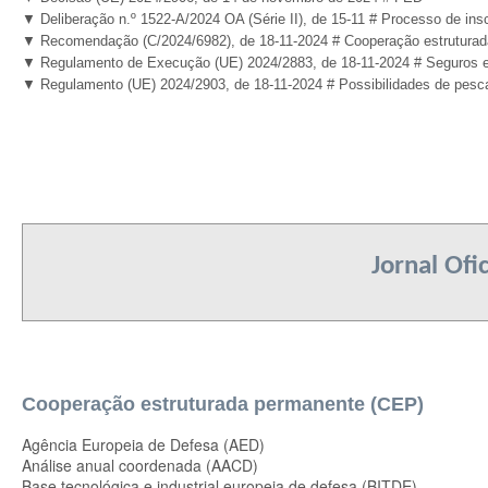
▼ Deliberação n.º 1522-A/2024 OA (Série II), de 15-11 # Processo de ins
▼
Recomendação (C/2024/6982), de 18-11-2024
# C
ooperação estrutura
▼ Regulamento de Execução (UE) 2024/2883
, de 18-11-2024
# Seguros e
▼
Regulamento (UE) 2024/2903, de 18-11-2024 # Possibilidades de pesca
Jornal Ofi
Cooperação estruturada permanente (CEP)
Agência Europeia de Defesa (AED)
Análise anual coordenada (AACD)
Base tecnológica e industrial europeia de defesa (BITDE)