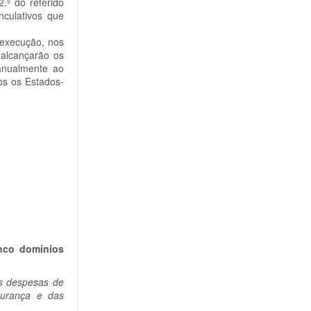
.º do referido
culativos que
 execução, nos
 alcançarão os
anualmente ao
os os Estados-
nco domínios
as despesas de
gurança e das