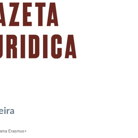
eira
rama Erasmus+