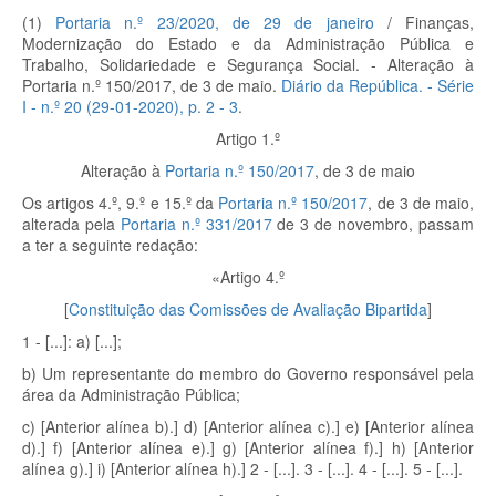
(1)
Portaria n.º 23/2020, de 29 de janeiro
/ Finanças,
Modernização do Estado e da Administração Pública e
Trabalho, Solidariedade e Segurança Social. - Alteração à
Portaria n.º 150/2017, de 3 de maio.
Diário da República. - Série
I - n.º 20 (29-01-2020), p. 2 - 3
.
Artigo 1.º
Alteração à
Portaria n.º 150/2017
, de 3 de maio
Os artigos 4.º, 9.º e 15.º da
Portaria n.º 150/2017
, de 3 de maio,
alterada pela
Portaria n.º 331/2017
de 3 de novembro, passam
a ter a seguinte redação:
«Artigo 4.º
[
Constituição das Comissões de Avaliação Bipartida
]
1 - [...]: a) [...];
b) Um representante do membro do Governo responsável pela
área da Administração Pública;
c) [Anterior alínea b).] d) [Anterior alínea c).] e) [Anterior alínea
d).] f) [Anterior alínea e).] g) [Anterior alínea f).] h) [Anterior
alínea g).] i) [Anterior alínea h).] 2 - [...]. 3 - [...]. 4 - [...]. 5 - [...].