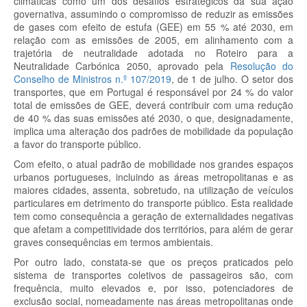
climáticas como um dos desafios estratégicos da sua ação
governativa, assumindo o compromisso de reduzir as emissões
de gases com efeito de estufa (GEE) em 55 % até 2030, em
relação com as emissões de 2005, em alinhamento com a
trajetória de neutralidade adotada no Roteiro para a
Neutralidade Carbónica 2050, aprovado pela
Resolução do
Conselho de Ministros n.º 107/2019
, de 1 de julho. O setor dos
transportes, que em Portugal é responsável por 24 % do valor
total de emissões de GEE, deverá contribuir com uma redução
de 40 % das suas emissões até 2030, o que, designadamente,
implica uma alteração dos padrões de mobilidade da população
a favor do transporte público.
Com efeito, o atual padrão de mobilidade nos grandes espaços
urbanos portugueses, incluindo as áreas metropolitanas e as
maiores cidades, assenta, sobretudo, na utilização de veículos
particulares em detrimento do transporte público. Esta realidade
tem como consequência a geração de externalidades negativas
que afetam a competitividade dos territórios, para além de gerar
graves consequências em termos ambientais.
Por outro lado, constata-se que os preços praticados pelo
sistema de transportes coletivos de passageiros são, com
frequência, muito elevados e, por isso, potenciadores de
exclusão social, nomeadamente nas áreas metropolitanas onde