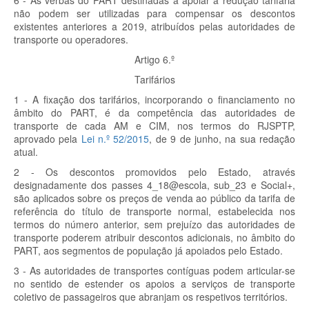
6 - As verbas do PART destinadas a apoiar a redução tarifária
não podem ser utilizadas para compensar os descontos
existentes anteriores a 2019, atribuídos pelas autoridades de
transporte ou operadores.
Artigo 6.º
Tarifários
1 - A fixação dos tarifários, incorporando o financiamento no
âmbito do PART, é da competência das autoridades de
transporte de cada AM e CIM, nos termos do RJSPTP,
aprovado pela
Lei n.º 52/2015
, de 9 de junho, na sua redação
atual.
2 - Os descontos promovidos pelo Estado, através
designadamente dos passes 4_18@escola, sub_23 e Social+,
são aplicados sobre os preços de venda ao público da tarifa de
referência do título de transporte normal, estabelecida nos
termos do número anterior, sem prejuízo das autoridades de
transporte poderem atribuir descontos adicionais, no âmbito do
PART, aos segmentos de população já apoiados pelo Estado.
3 - As autoridades de transportes contíguas podem articular-se
no sentido de estender os apoios a serviços de transporte
coletivo de passageiros que abranjam os respetivos territórios.