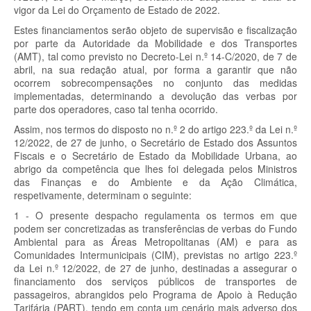
vigor da Lei do Orçamento de Estado de 2022.
Estes financiamentos serão objeto de supervisão e fiscalização
por parte da Autoridade da Mobilidade e dos Transportes
(AMT), tal como previsto no Decreto-Lei n.º 14-C/2020, de 7 de
abril, na sua redação atual, por forma a garantir que não
ocorrem sobrecompensações no conjunto das medidas
implementadas, determinando a devolução das verbas por
parte dos operadores, caso tal tenha ocorrido.
Assim, nos termos do disposto no n.º 2 do artigo 223.º da Lei n.º
12/2022, de 27 de junho, o Secretário de Estado dos Assuntos
Fiscais e o Secretário de Estado da Mobilidade Urbana, ao
abrigo da competência que lhes foi delegada pelos Ministros
das Finanças e do Ambiente e da Ação Climática,
respetivamente, determinam o seguinte:
1 - O presente despacho regulamenta os termos em que
podem ser concretizadas as transferências de verbas do Fundo
Ambiental para as Áreas Metropolitanas (AM) e para as
Comunidades Intermunicipais (CIM), previstas no artigo 223.º
da Lei n.º 12/2022, de 27 de junho, destinadas a assegurar o
financiamento dos serviços públicos de transportes de
passageiros, abrangidos pelo Programa de Apoio à Redução
Tarifária (PART), tendo em conta um cenário mais adverso dos