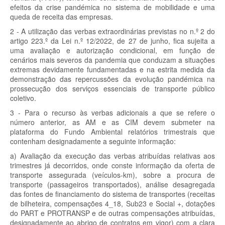
efeitos da crise pandémica no sistema de mobilidade e uma
queda de receita das empresas.
2 - A utilização das verbas extraordinárias previstas no n.º 2 do
artigo 223.º da Lei n.º 12/2022, de 27 de junho, fica sujeita a
uma avaliação e autorização condicional, em função de
cenários mais severos da pandemia que conduzam a situações
extremas devidamente fundamentadas e na estrita medida da
demonstração das repercussões da evolução pandémica na
prossecução dos serviços essenciais de transporte público
coletivo.
3 - Para o recurso às verbas adicionais a que se refere o
número anterior, as AM e as CIM devem submeter na
plataforma do Fundo Ambiental relatórios trimestrais que
contenham designadamente a seguinte informação:
a) Avaliação da execução das verbas atribuídas relativas aos
trimestres já decorridos, onde conste informação da oferta de
transporte assegurada (veículos-km), sobre a procura de
transporte (passageiros transportados), análise desagregada
das fontes de financiamento do sistema de transportes (receitas
de bilheteira, compensações 4_18, Sub23 e Social +, dotações
do PART e PROTRANSP e de outras compensações atribuídas,
designadamente ao abrigo de contratos em vigor) com a clara