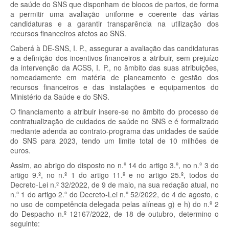
de saúde do SNS que disponham de blocos de partos, de forma
a permitir uma avaliação uniforme e coerente das várias
candidaturas e a garantir transparência na utilização dos
recursos financeiros afetos ao SNS.
Caberá à DE-SNS, I. P., assegurar a avaliação das candidaturas
e a definição dos incentivos financeiros a atribuir, sem prejuízo
da intervenção da ACSS, I. P., no âmbito das suas atribuições,
nomeadamente em matéria de planeamento e gestão dos
recursos financeiros e das instalações e equipamentos do
Ministério da Saúde e do SNS.
O financiamento a atribuir insere-se no âmbito do processo de
contratualização de cuidados de saúde no SNS e é formalizado
mediante adenda ao contrato-programa das unidades de saúde
do SNS para 2023, tendo um limite total de 10 milhões de
euros.
Assim, ao abrigo do disposto no n.º 14 do artigo 3.º, no n.º 3 do
artigo 9.º, no n.º 1 do artigo 11.º e no artigo 25.º, todos do
Decreto-Lei n.º 32/2022, de 9 de maio, na sua redação atual, no
n.º 1 do artigo 2.º do Decreto-Lei n.º 52/2022, de 4 de agosto, e
no uso de competência delegada pelas alíneas g) e h) do n.º 2
do Despacho n.º 12167/2022, de 18 de outubro, determino o
seguinte: