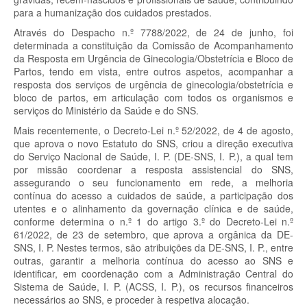
para a humanização dos cuidados prestados.
Através do Despacho n.º 7788/2022, de 24 de junho, foi
determinada a constituição da Comissão de Acompanhamento
da Resposta em Urgência de Ginecologia/Obstetrícia e Bloco de
Partos, tendo em vista, entre outros aspetos, acompanhar a
resposta dos serviços de urgência de ginecologia/obstetrícia e
bloco de partos, em articulação com todos os organismos e
serviços do Ministério da Saúde e do SNS.
Mais recentemente, o Decreto-Lei n.º 52/2022, de 4 de agosto,
que aprova o novo Estatuto do SNS, criou a direção executiva
do Serviço Nacional de Saúde, I. P. (DE-SNS, I. P.), a qual tem
por missão coordenar a resposta assistencial do SNS,
assegurando o seu funcionamento em rede, a melhoria
contínua do acesso a cuidados de saúde, a participação dos
utentes e o alinhamento da governação clínica e de saúde,
conforme determina o n.º 1 do artigo 3.º do Decreto-Lei n.º
61/2022, de 23 de setembro, que aprova a orgânica da DE-
SNS, I. P. Nestes termos, são atribuições da DE-SNS, I. P., entre
outras, garantir a melhoria contínua do acesso ao SNS e
identificar, em coordenação com a Administração Central do
Sistema de Saúde, I. P. (ACSS, I. P.), os recursos financeiros
necessários ao SNS, e proceder à respetiva alocação.