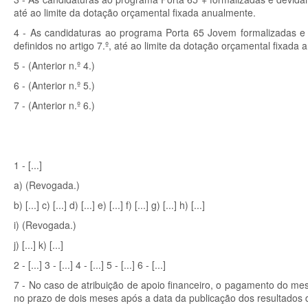
até ao limite da dotação orçamental fixada anualmente.
4 - As candidaturas ao programa Porta 65 Jovem formalizadas e d
definidos no artigo 7.º, até ao limite da dotação orçamental fixada
5 - (Anterior n.º 4.)
6 - (Anterior n.º 5.)
7 - (Anterior n.º 6.)
1 - [...]
a) (Revogada.)
b) [...] c) [...] d) [...] e) [...] f) [...] g) [...] h) [...]
i) (Revogada.)
j) [...] k) [...]
2 - [...] 3 - [...] 4 - [...] 5 - [...] 6 - [...]
7 - No caso de atribuição de apoio financeiro, o pagamento do me
no prazo de dois meses após a data da publicação dos resultados 