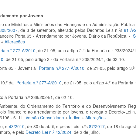
endamento por Jovens
ho de Ministros e Ministérios das Finanças e da Administração Públic
 308/2007
, de 3 de setembro, alterado pelos Decretos-Leis n.ºs
61-A/
inanceiro Porta 65 - Arrendamento por Jovens. Diário da República. -
S
+
Alterações
aria n.º 277-A/2010
, de 21-05, pelo artigo 2.º da Portaria n.º 238/2024/
10
, de 21-05, pelo artigo 2.º da Portaria n.º 238/2024/1, de 02-10.
Porta 65 - Jovem) à
Portaria n.º 277-A/2010
, de 21-05, pelo artigo 3.º
o 10.º da
Portaria n.º 277-A/2010
, de 21-05, pelo artigo 4.º da Portaria
o à Portaria n.º 238/2024/1, de 02-10.
 Ambiente, do Ordenamento do Território e do Desenvolvimento Regi
io financeiro ao arrendamento por jovens, e revoga o Decreto-Lei n.
. 6106 - 6111.
Versão Consolidada
+
Índice
+
Alterações
ço, e
43/2010
, de 30 de abril, e pelas Leis n.ºs
87/2017
, de 18 de agos
embro, e pelo
Decreto-Lei n.º 42/2024
, de 2 de julho.