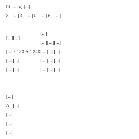
b) [...] c) [...]
3 - [...] 4 - [...] 5 - [...] 6 - [...]
[...]
[...]
[...]
[...]
[...]
[...]
[...]
≥ 120 e ≤ 240
[...]
[...]
[...]
[...]
[...]
[...]
[...]
[...]
[...]
[...]
[...]
[...]
[...]
[...]
A - [...]
[...]
[...]
[...]