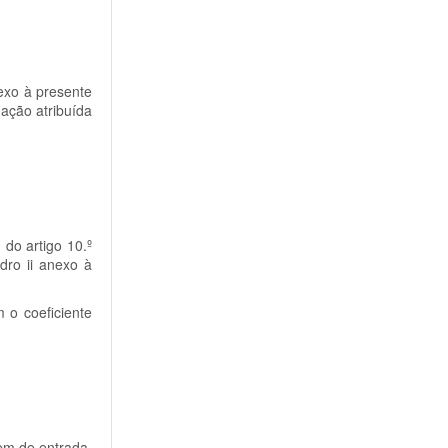
exo à presente
uação atribuída
 do artigo 10.º
dro ii anexo à
 o coeficiente
em de entrada,