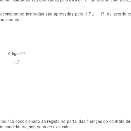
evidamente instruídas são aprovadas pelo IHRU, I. P., de acordo co
 anualmente.
Artigo 7.º
[...]
smo fica condicionado ao registo no portal das finanças do contrato d
da candidatura, sob pena de exclusão.