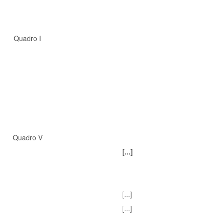
Quadro I
Quadro V
[...]
[...]
[...]