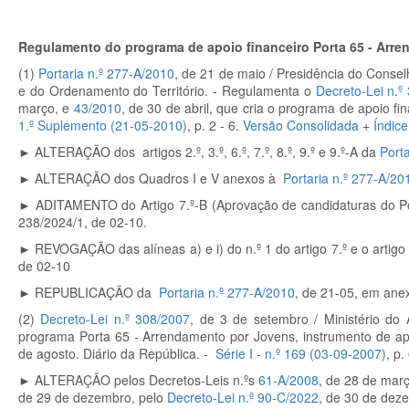
Regulamento do programa de apoio financeiro Porta 65 - Arr
(1)
Portaria n.º 277-A/2010
, de 21 de maio / Presidência do Consel
e do Ordenamento do Território. - Regulamenta o
Decreto-Lei n.º
março, e
43/2010
, de 30 de abril, que cria o programa de apoio f
1.º Suplemento (21-05-2010)
, p. 2 - 6.
Versão Consolidada
+
Índice
►
ALTERAÇÃO dos artigos 2.º, 3.º, 6.º, 7.º, 8.º, 9.º e 9.º-A da
Port
►
ALTERAÇÃO dos Quadros I e V anexos à
Portaria n.º 277-A/20
►
ADITAMENTO do Artigo 7.º-B (Aprovação de candidaturas do 
238/2024/1, de 02-10.
► REVOGAÇÃO das alíneas a) e i) do n.º 1 do artigo 7.º e o artig
de 02-10
► REPUBLICAÇÃO da
Portaria n.º 277-A/2010
, de 21-05, em anex
(2)
Decreto-Lei n.º 308/2007
, de 3 de setembro / Ministério do
programa Porta 65 - Arrendamento por Jovens, instrumento de apo
de agosto. Diário da República. -
Série I - n.º 169 (03-09-2007)
, p
►
ALTERAÇÃO pelos Decretos-Leis n.ºs
61-A/2008
, de 28 de mar
de 29 de dezembro, pelo
Decreto-Lei n.º 90-C/2022
, de 30 de dez