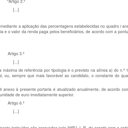
"Artigo 2.º
[...]
 mediante a aplicação das percentagens estabelecidas no quadro i an
ia e o valor da renda paga pelos beneficiários, de acordo com a pont
Artigo 3.º
[...]
 máxima de referência por tipologia é o previsto na alínea a) do n.º 1
l, ou, sempre que mais favorável ao candidato, o constante do qua
i anexo à presente portaria é atualizado anualmente, de acordo com
 unidade de euro imediatamente superior.
Artigo 6.º
[...]
mente instruídas são aprovadas pelo IHRU, I. P., de acordo com a ord