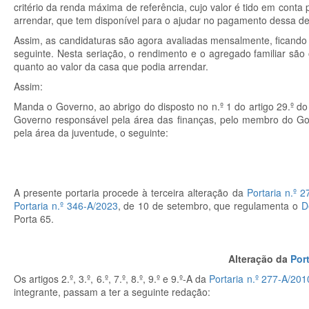
critério da renda máxima de referência, cujo valor é tido em conta
arrendar, que tem disponível para o ajudar no pagamento dessa d
Assim, as candidaturas são agora avaliadas mensalmente, ficando
seguinte. Nesta seriação, o rendimento e o agregado familiar são
quanto ao valor da casa que podia arrendar.
Assim:
Manda o Governo, ao abrigo do disposto no n.º 1 do artigo 29.º d
Governo responsável pela área das finanças, pelo membro do Go
pela área da juventude, o seguinte:
A presente portaria procede à terceira alteração da
Portaria n.º 
Portaria n.º 346-A/2023
, de 10 de setembro, que regulamenta o
D
Porta 65.
Alteração da
Port
Os artigos 2.º, 3.º, 6.º, 7.º, 8.º, 9.º e 9.º-A da
Portaria n.º 277-A/201
integrante, passam a ter a seguinte redação: