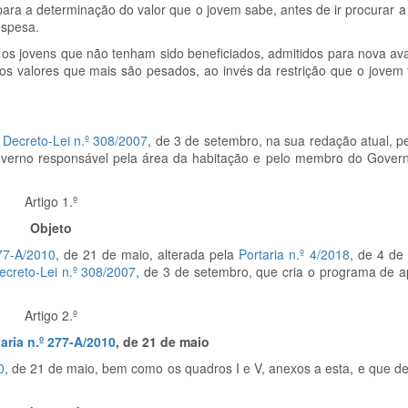
 para a determinação do valor que o jovem sabe, antes de ir procurar 
espesa.
 os jovens que não tenham sido beneficiados, admitidos para nova av
 os valores que mais são pesados, ao invés da restrição que o jovem t
o
Decreto-Lei n.º 308/2007
, de 3 de setembro, na sua redação atual, 
verno responsável pela área da habitação e pelo membro do Gover
Artigo 1.º
Objeto
277-A/2010
, de 21 de maio, alterada pela
Portaria n.º 4/2018
, de 4 de 
ecreto-Lei n.º 308/2007
, de 3 de setembro, que cria o programa de ap
Artigo 2.º
aria n.º 277-A/2010
, de 21 de maio
0
, de 21 de maio, bem como os quadros I e V, anexos a esta, e que de