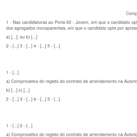
Compr
1 - Nas candidaturas ao Porta 65 - Jovem, em que o candidato opt
dos agregados monoparentais, em que o candidato opte por apresen
a) [...]; ou b) [...]
2 - [...] 3 - [...] 4 - [...] 5 - [...]
1 - [...]
a) Comprovativo do registo do contrato de arrendamento na Autorida
b) [...] c) [...]
2 - [...] 3 - [...] 4 - [...] 5 - [...]
1 - [...] 2 - [...]
a) Comprovativo do registo do contrato de arrendamento na Autorida