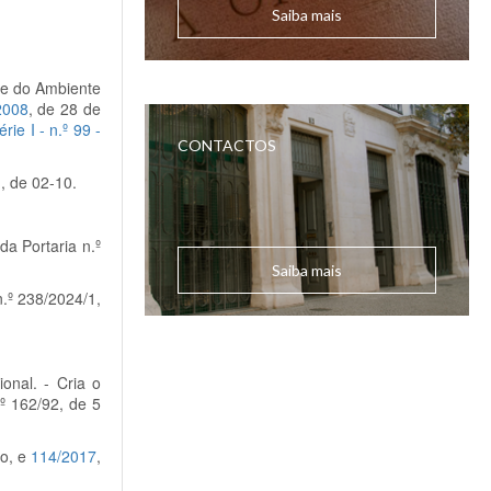
Saiba mais
a e do Ambiente
2008
, de 28 de
érie I - n.º 99 -
CONTACTOS
1, de 02-10.
 da Portaria n.º
Saiba mais
 n.º 238/2024/1,
onal. - Cria o
º 162/92, de 5
to, e
114/2017
,