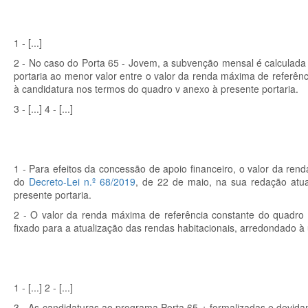
1 - [...]
2 - No caso do Porta 65 - Jovem, a subvenção mensal é calculada
portaria ao menor valor entre o valor da renda máxima de referênc
à candidatura nos termos do quadro v anexo à presente portaria.
3 - [...] 4 - [...]
1 - Para efeitos da concessão de apoio financeiro, o valor da renda
do
Decreto-Lei n.º 68/2019
, de 22 de maio, na sua redação atua
presente portaria.
2 - O valor da renda máxima de referência constante do quadro i
fixado para a atualização das rendas habitacionais, arredondado à
1 - [...] 2 - [...]
3 - As candidaturas ao programa Porta 65 + formalizadas e devida