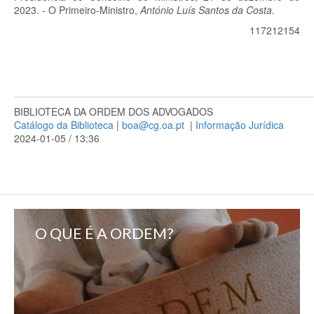
2023. - O Primeiro-Ministro,
António Luís Santos da Costa.
117212154
_____________________________________________________
BIBLIOTECA DA ORDEM DOS ADVOGADOS
Catálogo da Biblioteca
|
boa@cg.oa.pt
|
Informação Jurídica
2024-01-05 / 13:36
O QUE É A ORDEM?