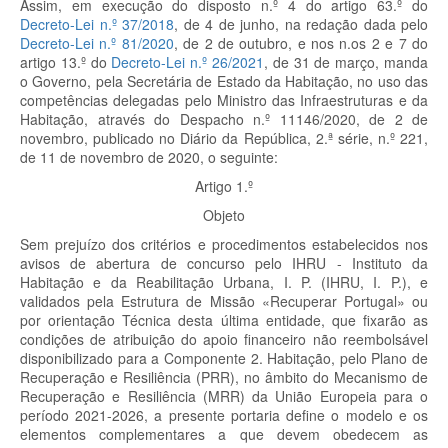
Assim, em execução do disposto n.º 4 do artigo 63.º do
Decreto-Lei n.º 37/2018
, de 4 de junho, na redação dada pelo
Decreto-Lei n.º 81/2020
, de 2 de outubro, e nos n.os 2 e 7 do
artigo 13.º do
Decreto-Lei n.º 26/2021
, de 31 de março, manda
o Governo, pela Secretária de Estado da Habitação, no uso das
competências delegadas pelo Ministro das Infraestruturas e da
Habitação, através do Despacho n.º 11146/2020, de 2 de
novembro, publicado no Diário da República, 2.ª série, n.º 221,
de 11 de novembro de 2020, o seguinte:
Artigo 1.º
Objeto
Sem prejuízo dos critérios e procedimentos estabelecidos nos
avisos de abertura de concurso pelo IHRU - Instituto da
Habitação e da Reabilitação Urbana, I. P. (IHRU, I. P.), e
validados pela Estrutura de Missão «Recuperar Portugal» ou
por orientação Técnica desta última entidade, que fixarão as
condições de atribuição do apoio financeiro não reembolsável
disponibilizado para a Componente 2. Habitação, pelo Plano de
Recuperação e Resiliência (PRR), no âmbito do Mecanismo de
Recuperação e Resiliência (MRR) da União Europeia para o
período 2021-2026, a presente portaria define o modelo e os
elementos complementares a que devem obedecem as