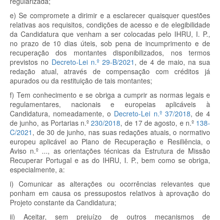
regularizada;
e) Se compromete a dirimir e a esclarecer quaisquer questões
relativas aos requisitos, condições de acesso e de elegibilidade
da Candidatura que venham a ser colocadas pelo IHRU, I. P.,
no prazo de 10 dias úteis, sob pena de incumprimento e de
recuperação dos montantes disponibilizados, nos termos
previstos no
Decreto-Lei n.º 29-B/2021
, de 4 de maio, na sua
redação atual, através de compensação com créditos já
apurados ou da restituição de tais montantes;
f) Tem conhecimento e se obriga a cumprir as normas legais e
regulamentares, nacionais e europeias aplicáveis à
Candidatura, nomeadamente, o
Decreto-Lei n.º 37/2018
, de 4
de junho, as Portarias n.º
230/2018
, de 17 de agosto, e n.º
138-
C/2021
, de 30 de junho, nas suas redações atuais, o normativo
europeu aplicável ao Plano de Recuperação e Resiliência, o
Aviso n.º ..., as orientações técnicas da Estrutura de Missão
Recuperar Portugal e as do IHRU, I. P., bem como se obriga,
especialmente, a:
i) Comunicar as alterações ou ocorrências relevantes que
ponham em causa os pressupostos relativos à aprovação do
Projeto constante da Candidatura;
ii) Aceitar, sem prejuízo de outros mecanismos de