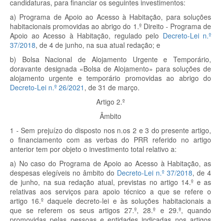
candidaturas, para financiar os seguintes investimentos:
a) Programa de Apoio ao Acesso à Habitação, para soluções
habitacionais promovidas ao abrigo do 1.º Direito - Programa de
Apoio ao Acesso à Habitação, regulado pelo
Decreto-Lei n.º
37/2018
, de 4 de junho, na sua atual redação; e
b) Bolsa Nacional de Alojamento Urgente e Temporário,
doravante designada «Bolsa de Alojamento» para soluções de
alojamento urgente e temporário promovidas ao abrigo do
Decreto-Lei n.º 26/2021
, de 31 de março.
Artigo 2.º
Âmbito
1 - Sem prejuízo do disposto nos n.os 2 e 3 do presente artigo,
o financiamento com as verbas do PRR referido no artigo
anterior tem por objeto o investimento total relativo a:
a) No caso do Programa de Apoio ao Acesso à Habitação, as
despesas elegíveis no âmbito do
Decreto-Lei n.º 37/2018
, de 4
de junho, na sua redação atual, previstas no artigo 14.º e as
relativas aos serviços para apoio técnico a que se refere o
artigo 16.º daquele decreto-lei e às soluções habitacionais a
que se referem os seus artigos 27.º, 28.º e 29.º, quando
promovidas pelas pessoas e entidades indicadas nos artigos