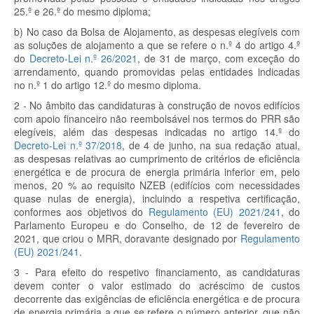
25.º e 26.º do mesmo diploma;
b) No caso da Bolsa de Alojamento, as despesas elegíveis com
as soluções de alojamento a que se refere o n.º 4 do artigo 4.º
do
Decreto-Lei n.º 26/2021
, de 31 de março, com exceção do
arrendamento, quando promovidas pelas entidades indicadas
no n.º 1 do artigo 12.º do mesmo diploma.
2 - No âmbito das candidaturas à construção de novos edifícios
com apoio financeiro não reembolsável nos termos do PRR são
elegíveis, além das despesas indicadas no artigo 14.º do
Decreto-Lei n.º 37/2018
, de 4 de junho, na sua redação atual,
as despesas relativas ao cumprimento de critérios de eficiência
energética e de procura de energia primária inferior em, pelo
menos, 20 % ao requisito NZEB (edifícios com necessidades
quase nulas de energia), incluindo a respetiva certificação,
conformes aos objetivos do
Regulamento (EU) 2021/241
, do
Parlamento Europeu e do Conselho, de 12 de fevereiro de
2021, que criou o MRR, doravante designado por
Regulamento
(EU) 2021/241
.
3 - Para efeito do respetivo financiamento, as candidaturas
devem conter o valor estimado do acréscimo de custos
decorrente das exigências de eficiência energética e de procura
de energia primária a que se refere o número anterior, que não