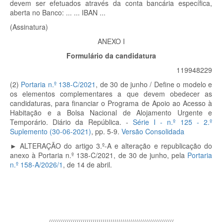
devem ser efetuados através da conta bancária específica,
aberta no Banco: ... ... IBAN ...
(Assinatura)
ANEXO I
Formulário da candidatura
119948229
(2)
Portaria n.º 138-C/2021
, de 30 de junho
/
Define o modelo e
os elementos complementares a que devem obedecer as
candidaturas, para financiar o Programa de Apoio ao Acesso à
Habitação e a Bolsa Nacional de Alojamento Urgente e
Temporário. Diário da República. -
Série I - n.º 125 - 2.º
Suplemento (30-06-2021)
, pp. 5-9.
Versão Consolidada
► ALTERAÇÃO do artigo 3.º-A e a
lteração e republicação do
anexo à
Portaria n.º 138-C/2021, de 30 de junho, pela
Portaria
n.º 158-A/2026/1
, de 14 de abril.