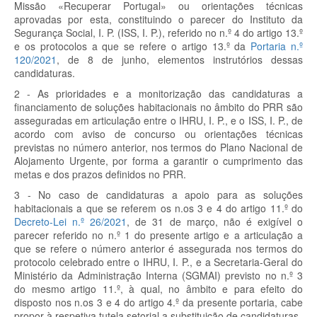
Missão «Recuperar Portugal» ou orientações técnicas
aprovadas por esta, constituindo o parecer do Instituto da
Segurança Social, I. P. (ISS, I. P.), referido no n.º 4 do artigo 13.º
e os protocolos a que se refere o artigo 13.º da
Portaria n.º
120/2021
, de 8 de junho, elementos instrutórios dessas
candidaturas.
2 - As prioridades e a monitorização das candidaturas a
financiamento de soluções habitacionais no âmbito do PRR são
asseguradas em articulação entre o IHRU, I. P., e o ISS, I. P., de
acordo com aviso de concurso ou orientações técnicas
previstas no número anterior, nos termos do Plano Nacional de
Alojamento Urgente, por forma a garantir o cumprimento das
metas e dos prazos definidos no PRR.
3 - No caso de candidaturas a apoio para as soluções
habitacionais a que se referem os n.os 3 e 4 do artigo 11.º do
Decreto-Lei n.º 26/2021
, de 31 de março, não é exigível o
parecer referido no n.º 1 do presente artigo e a articulação a
que se refere o número anterior é assegurada nos termos do
protocolo celebrado entre o IHRU, I. P., e a Secretaria-Geral do
Ministério da Administração Interna (SGMAI) previsto no n.º 3
do mesmo artigo 11.º, à qual, no âmbito e para efeito do
disposto nos n.os 3 e 4 do artigo 4.º da presente portaria, cabe
propor à respetiva tutela setorial a substituição de candidaturas.