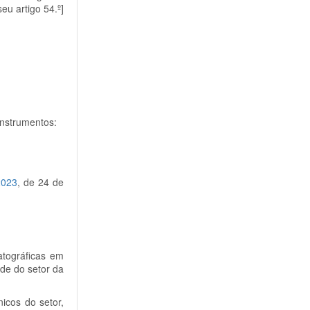
eu artigo 54.º]
instrumentos:
2023
, de 24 de
atográficas em
ade do setor da
nicos do setor,