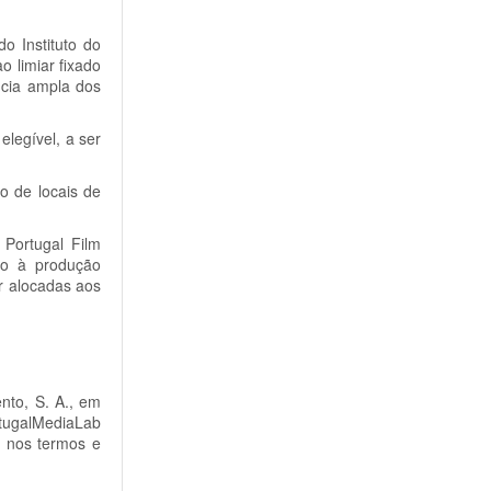
o Instituto do
o limiar fixado
ncia ampla dos
legível, a ser
o de locais de
 Portugal Film
ro à produção
r alocadas aos
nto, S. A., em
ortugalMediaLab
, nos termos e