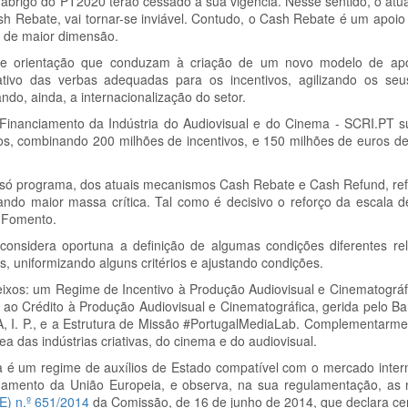
brigo do PT2020 terão cessado a sua vigência. Nesse sentido, o atu
 Rebate, vai tornar-se inviável. Contudo, o Cash Rebate é um apoio 
s de maior dimensão.
 de orientação que conduzam à criação de um novo modelo de apoi
cativo das verbas adequadas para os incentivos, agilizando os s
ndo, ainda, a internacionalização do setor.
 Financiamento da Indústria do Audiovisual e do Cinema - SCRI.PT
s, combinando 200 milhões de incentivos, e 150 milhões de euros de 
 só programa, dos atuais mecanismos Cash Rebate e Cash Refund, re
ando maior massa crítica. Tal como é decisivo o reforço da escala 
e Fomento.
onsidera oportuna a definição de algumas condições diferentes re
 uniformizando alguns critérios e ajustando condições.
eixos: um Regime de Incentivo à Produção Audiovisual e Cinematográf
ao Crédito à Produção Audiovisual e Cinematográfica, gerida pelo B
CA, I. P., e a Estrutura de Missão #PortugalMediaLab. Complementarme
a das indústrias criativas, do cinema e do audiovisual.
a é um regime de auxílios de Estado compatível com o mercado inter
ionamento da União Europeia, e observa, na sua regulamentação, a
) n.º 651/2014
da Comissão, de 16 de junho de 2014, que declara cer