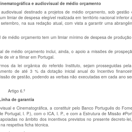
cinematográfica e audiovisual de médio orçamento
e audiovisual destinado a projetos de médio orçamento, sob gestão d
um limiar de despesa elegível realizada em território nacional inferior a
 setembro, na sua redação atual, com vista a garantir uma abrangê
ual de médio orçamento tem um limiar mínimo de despesa de produção e
ual de médio orçamento inclui, ainda, o apoio a missões de prospeçã
 de vir a filmar em Portugal.
rmos da lei orgânica do referido Instituto, sejam prosseguidas pela
ento de até 3 % da dotação inicial anual do Incentivo financei
omissão de gestão, podendo as verbas não executadas em cada ano se
Artigo 6.º
Linha de garantia
isual e Cinematográfica, a constituir pelo Banco Português do Fome
 de Portugal, I. P.), com o ICA, I. P., e com a Estrutura de Missão #P
apoiadas no âmbito dos incentivos previstos no presente decreto-lei
 na respetiva ficha técnica.