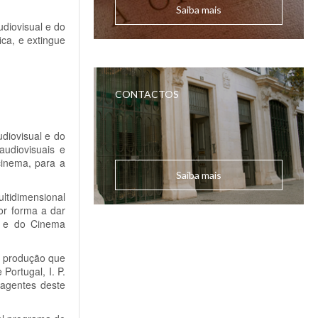
Saiba mais
udiovisual e do
ica, e extingue
CONTACTOS
diovisual e do
audiovisuais e
cinema, para a
Saiba mais
ltidimensional
or forma a dar
l e do Cinema
à produção que
Portugal, I. P.
 agentes deste