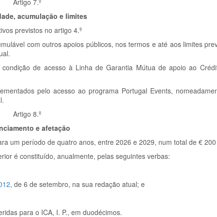
Artigo 7.º
dade, acumulação e limites
vos previstos no artigo 4.º
umulável com outros apoios públicos, nos termos e até aos limites prev
ual.
 é condição de acesso à Linha de Garantia Mútua de apoio ao Créd
lementados pelo acesso ao programa Portugal Events, nomeadamen
l.
Artigo 8.º
nciamento e afetação
ra um período de quatro anos, entre 2026 e 2029, num total de € 200
ior é constituído, anualmente, pelas seguintes verbas:
2012
, de 6 de setembro, na sua redação atual; e
eridas para o ICA, I. P., em duodécimos.