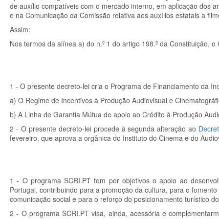
de auxílio compatíveis com o mercado interno, em aplicação dos artig
e na Comunicação da Comissão relativa aos auxílios estatais a fil
Assim:
Nos termos da alínea a) do n.º 1 do artigo 198.º da Constituição, o
1 - O presente decreto-lei cria o Programa de Financiamento da Ind
a) O Regime de Incentivos à Produção Audiovisual e Cinematográfi
b) A Linha de Garantia Mútua de apoio ao Crédito à Produção Audi
2 - O presente decreto-lei procede à segunda alteração ao
Decret
fevereiro, que aprova a orgânica do Instituto do Cinema e do Audiovi
1 - O programa SCRI.PT tem por objetivos o apoio ao desenvolv
Portugal, contribuindo para a promoção da cultura, para o fomento 
comunicação social e para o reforço do posicionamento turístico do
2 - O programa SCRI.PT visa, ainda, acessória e complementarmente