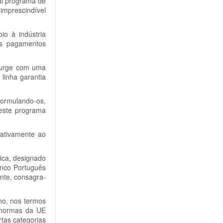
al programa de
imprescindível
o à indústria
eus pagamentos
 surge com uma
linha garantia
formulando-os,
deste programa
lativamente ao
ica, designado
anco Português
nte, consagra-
no, nos termos
s normas da UE
tas categorias