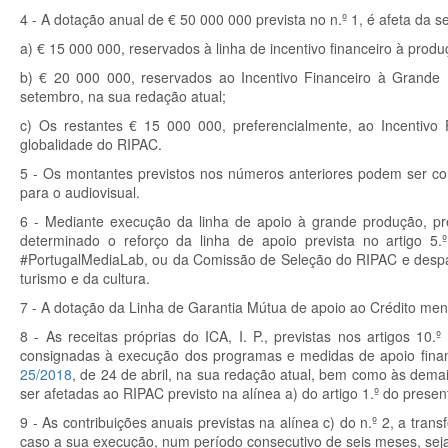
4 - A dotação anual de € 50 000 000 prevista no n.º 1, é afeta da s
a) € 15 000 000, reservados à linha de incentivo financeiro à produ
b) € 20 000 000, reservados ao Incentivo Financeiro à Grande
setembro, na sua redação atual;
c) Os restantes € 15 000 000, preferencialmente, ao Incentivo
globalidade do RIPAC.
5 - Os montantes previstos nos números anteriores podem ser co
para o audiovisual.
6 - Mediante execução da linha de apoio à grande produção, previ
determinado o reforço da linha de apoio prevista no artigo 5.
#PortugalMediaLab, ou da Comissão de Seleção do RIPAC e despa
turismo e da cultura.
7 - A dotação da Linha de Garantia Mútua de apoio ao Crédito menc
8 - As receitas próprias do ICA, I. P., previstas nos artigos 10.
consignadas à execução dos programas e medidas de apoio finance
25/2018
, de 24 de abril, na sua redação atual, bem como às demai
ser afetadas ao RIPAC previsto na alínea a) do artigo 1.º do present
9 - As contribuições anuais previstas na alínea c) do n.º 2, a trans
caso a sua execução, num período consecutivo de seis meses, seja i