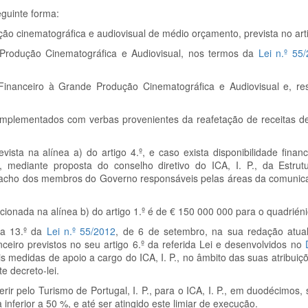
eguinte forma:
ção cinematográfica e audiovisual de médio orçamento, prevista no arti
 Produção Cinematográfica e Audiovisual, nos termos da
Lei n.º 55
 Financeiro à Grande Produção Cinematográfica e Audiovisual e, re
mplementados com verbas provenientes da reafetação de receitas de
sta na alínea a) do artigo 4.º, e caso exista disponibilidade financ
º, mediante proposta do conselho diretivo do ICA, I. P., da Estru
cho dos membros do Governo responsáveis pelas áreas da comunica
ionada na alínea b) do artigo 1.º é de € 150 000 000 para o quadrién
º a 13.º da
Lei n.º 55/2012
, de 6 de setembro, na sua redação atua
iro previstos no seu artigo 6.º da referida Lei e desenvolvidos no
s medidas de apoio a cargo do ICA, I. P., no âmbito das suas atribui
e decreto-lei.
ferir pelo Turismo de Portugal, I. P., para o ICA, I. P., em duodécimos
nferior a 50 %, e até ser atingido este limiar de execução.