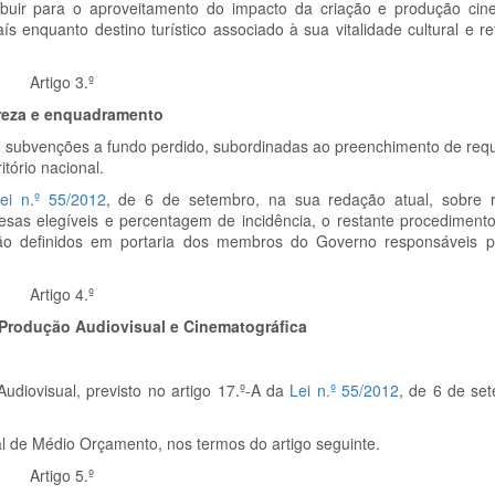
tribuir para o aproveitamento do impacto da criação e produção cin
s enquanto destino turístico associado à sua vitalidade cultural e re
Artigo 3.º
reza e enquadramento
são subvenções a fundo perdido, subordinadas ao preenchimento de requi
tório nacional.
ei n.º 55/2012
, de 6 de setembro, na sua redação atual, sobre r
spesas elegíveis e percentagem de incidência, o restante procedimen
são definidos em portaria dos membros do Governo responsáveis p
Artigo 4.º
 Produção Audiovisual e Cinematográfica
udiovisual, previsto no artigo 17.º-A da
Lei n.º 55/2012
, de 6 de se
al de Médio Orçamento, nos termos do artigo seguinte.
Artigo 5.º