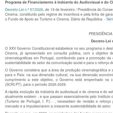
Programa de Financiamento à Indústria do Audiovisual e do 
Decreto-Lei n.º 57/2026
, de 19 de fevereiro / Presidência do Conse
Cinema, constituído pelo regime de incentivos e pela linha de gar
o Fundo de Apoio ao Turismo e Cinema. Diário da República. -
Séri
PRESIDÊNCIA
Decreto-Lei n
O XXV Governo Constitucional estabelece no seu programa o desí
Cinema, já apresentado em consulta pública, com o objetivo de
cinematográficas em Portugal, contribuindo para a promoção da c
sustentabilidade do setor da comunicação social e para o reforço d
O Governo considera que a área da produção cinematográfica e 
para o País: na sua dimensão cultural, na sua dimensão económic
cumprimento a este objetivo, o Governo está empenhado na c
(SCRI.PT), para o período 2026-2029.
A rápida evolução da indústria do audiovisual e do cinema e do s
atualmente existem - e que passam essencialmente pelo Instituto do C
(Turismo de Portugal, I. P.) - , necessitam de revisão e refor
mercado e a impulsionarem a crescente sustentabilidade do setor.