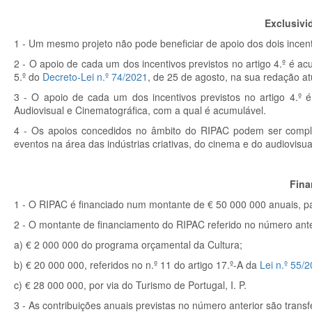
Exclusivi
1 - Um mesmo projeto não pode beneficiar de apoio dos dois incenti
2 - O apoio de cada um dos incentivos previstos no artigo 4.º é ac
5.º do
Decreto-Lei n.º 74/2021
, de 25 de agosto, na sua redação at
3 - O apoio de cada um dos incentivos previstos no artigo 4.º
Audiovisual e Cinematográfica, com a qual é acumulável.
4 - Os apoios concedidos no âmbito do RIPAC podem ser comp
eventos na área das indústrias criativas, do cinema e do audiovisua
Fina
1 - O RIPAC é financiado num montante de € 50 000 000 anuais, pa
2 - O montante de financiamento do RIPAC referido no número anter
a) € 2 000 000 do programa orçamental da Cultura;
b) € 20 000 000, referidos no n.º 11 do artigo 17.º-A da
Lei n.º 55/
c) € 28 000 000, por via do Turismo de Portugal, I. P.
3 - As contribuições anuais previstas no número anterior são transf