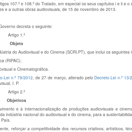
os 107.º e 108.º do Tratado, em especial os seus capítulos i e ii e o s
mes e a outras obras audiovisuais, de 15 de novembro de 2013.
 Governo decreta o seguinte:
Artigo 1.º
Objeto
ústria do Audiovisual e do Cinema (SCRI.PT), que inclui os seguintes 
ca (RIPAC);
ovisual e Cinematográfica.
o-Lei n.º 79/2012
, de 27 de março, alterado pelo
Decreto-Lei n.º 13/
sual, I. P.
Artigo 2.º
Objetivos
imento e à internacionalização de produções audiovisuais e cinem
da indústria nacional do audiovisual e do cinema, para a sustentabilid
 País.
, reforçar a competitividade dos recursos criativos, artísticos, téc