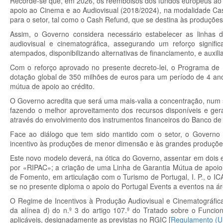
Recorde-se que, em 2026, os reembolsos dos fundos europeus ao a
apoio ao Cinema e ao Audiovisual (2018/2024), na modalidade Cash
para o setor, tal como o Cash Refund, que se destina às produçõe
Assim, o Governo considera necessário estabelecer as linhas
audiovisual e cinematográfica, assegurando um reforço signifi
atempados, disponibilizando alternativas de financiamento, e auxilia
Com o reforço aprovado no presente decreto-lei, o Programa de
dotação global de 350 milhões de euros para um período de 4 ano
mútua de apoio ao crédito.
O Governo acredita que será uma mais-valia a concentração, num
fazendo o melhor aproveitamento dos recursos disponíveis e ger
através do envolvimento dos instrumentos financeiros do Banco d
Face ao diálogo que tem sido mantido com o setor, o Governo c
incentivo às produções de menor dimensão e às grandes produções,
Este novo modelo deverá, na ótica do Governo, assentar em dois 
por «RIPAC»; a criação de uma Linha de Garantia Mútua de apoio 
de Fomento, em articulação com o Turismo de Portugal, I. P., o I
se no presente diploma o apoio do Portugal Events a eventos na áre
O Regime de Incentivos à Produção Audiovisual e Cinematográfic
da alínea d) do n.º 3 do artigo 107.º do Tratado sobre o Func
aplicáveis, designadamente as previstas no RGIC [
Regulamento (UE