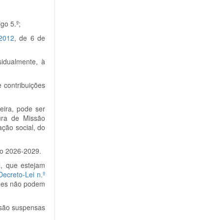
go 5.º;
/2012
, de 6 de
sidualmente, à
 contribuições
eira, pode ser
tura de Missão
ção social, do
io 2026-2029.
l, que estejam
Decreto-Lei n.º
ções não podem
, são suspensas