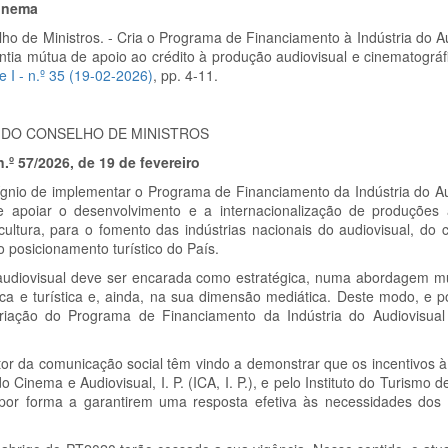
Cinema
lho de Ministros. - Cria o Programa de Financiamento à Indústria do A
antia mútua de apoio ao crédito à produção audiovisual e cinematográf
e I - n.º 35 (19-02-2026)
, pp. 4-11.
 DO CONSELHO DE MINISTROS
.º 57/2026, de 19 de fevereiro
gnio de implementar o Programa de Financiamento da Indústria do Au
 apoiar o desenvolvimento e a internacionalização de produções 
ultura, para o fomento das indústrias nacionais do audiovisual, do 
o posicionamento turístico do País.
audiovisual deve ser encarada como estratégica, numa abordagem mu
a e turística e, ainda, na sua dimensão mediática. Deste modo, e p
riação do Programa de Financiamento da Indústria do Audiovisua
etor da comunicação social têm vindo a demonstrar que os incentivos 
inema e Audiovisual, I. P. (ICA, I. P.), e pelo Instituto do Turismo de 
ço por forma a garantirem uma resposta efetiva às necessidades dos