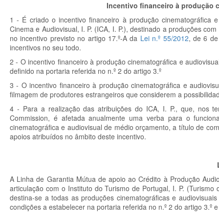
Incentivo financeiro à produção 
1 - É criado o incentivo financeiro à produção cinematográfica 
Cinema e Audiovisual, I. P. (ICA, I. P.), destinado a produções com 
no incentivo previsto no artigo 17.º-A da
Lei n.º 55/2012
, de 6 de
incentivos no seu todo.
2 - O incentivo financeiro à produção cinematográfica e audiovis
definido na portaria referida no n.º 2 do artigo 3.º
3 - O incentivo financeiro à produção cinematográfica e audiovis
filmagem de produtores estrangeiros que considerem a possibilidade
4 - Para a realização das atribuições do ICA, I. P., que, nos te
Commission, é afetada anualmente uma verba para o funcionam
cinematográfica e audiovisual de médio orçamento, a título de c
apoios atribuídos no âmbito deste incentivo.
A Linha de Garantia Mútua de apoio ao Crédito à Produção Audiov
articulação com o Instituto do Turismo de Portugal, I. P. (Turismo
destina-se a todas as produções cinematográficas e audiovisuais 
condições a estabelecer na portaria referida no n.º 2 do artigo 3.º e