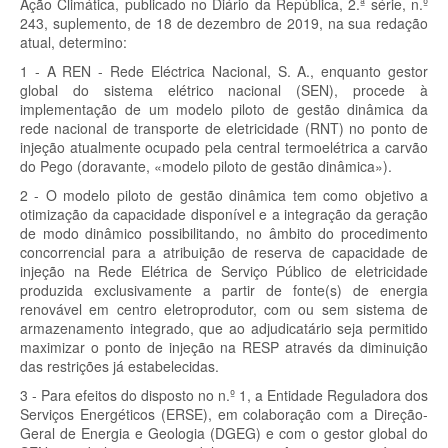
Ação Climática, publicado no Diário da República, 2.ª série, n.º
243, suplemento, de 18 de dezembro de 2019, na sua redação
atual, determino:
1 - A REN - Rede Eléctrica Nacional, S. A., enquanto gestor
global do sistema elétrico nacional (SEN), procede à
implementação de um modelo piloto de gestão dinâmica da
rede nacional de transporte de eletricidade (RNT) no ponto de
injeção atualmente ocupado pela central termoelétrica a carvão
do Pego (doravante, «modelo piloto de gestão dinâmica»).
2 - O modelo piloto de gestão dinâmica tem como objetivo a
otimização da capacidade disponível e a integração da geração
de modo dinâmico possibilitando, no âmbito do procedimento
concorrencial para a atribuição de reserva de capacidade de
injeção na Rede Elétrica de Serviço Público de eletricidade
produzida exclusivamente a partir de fonte(s) de energia
renovável em centro eletroprodutor, com ou sem sistema de
armazenamento integrado, que ao adjudicatário seja permitido
maximizar o ponto de injeção na RESP através da diminuição
das restrições já estabelecidas.
3 - Para efeitos do disposto no n.º 1, a Entidade Reguladora dos
Serviços Energéticos (ERSE), em colaboração com a Direção-
Geral de Energia e Geologia (DGEG) e com o gestor global do