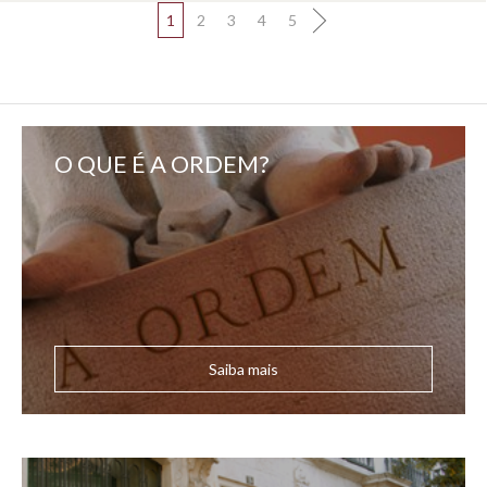
1
2
3
4
5
O QUE É A ORDEM?
Saiba mais