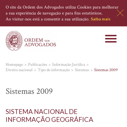
O site da Ordem dos Advogados utiliza Cookies para melhorar
a sua experiência de navegação e para fins estatísticos.
Ao visitar-nos está a consentir a sua utilização.
Saiba mais
Toggle
navigati
Homepage
Publicações
Informação Jurídica
Direito nacional
Tipo de informação
Sistemas
Sistemas 2009
Sistemas 2009
SISTEMA NACIONAL DE
INFORMAÇÃO GEOGRÁFICA