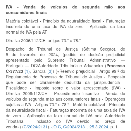
IVA - Venda de veículos de segunda mão aos
consumidores finais
Matéria coletável - Princípio da neutralidade fiscal - Faturação
incorreta de uma taxa de IVA de zero - Aplicação da taxa
normal de IVA pela AT
Diretiva 2006/112/CE: artigos 73.º
e 78.º
Despacho do Tribunal de Justiça (Sétima Secção), de
5 de fevereiro de 2024, (pedido de decisão prejudicial
apresentado pelo Supremo Tribunal Administrativo —
Portugal) — DC/Autoridade Tributária e Aduaneira (
Processo
C-377/23
(
1
)
, Sancra
(
2
)
) («Reenvio prejudicial - Artigo 99.º
do
Regulamento de Processo do Tribunal de Justiça - Resposta
que pode ser claramente deduzida da jurisprudência -
Fiscalidade - Imposto sobre o valor acrescentado (IVA) -
Diretiva 2006/112/CE - Procedimento inspetivo - Venda de
veículos de segunda mão aos consumidores finais - Operações
sujeitas a IVA - Artigos 73.º
e 78.º
- Matéria coletável - Princípio
da neutralidade fiscal - Faturação incorreta de uma taxa de IVA
de zero - Aplicação da taxa normal de IVA pela Autoridade
Tributária - Inclusão do IVA devido no preço de
venda») (
C/2024/2131
).
JO C, C/2024/2131, 25.3.2024
, p. 1.