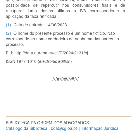
possibilidade de repercutir nos consumidores finais e de
recuperar junto destes últimos o IVA correspondente à
aplicação da taxa retificada.
(
1
)
Data de entrada: 14/06/2023
(
2
)
O nome do presente processo é um nome fictício. Não
corresponde ao nome verdadeiro de nenhuma das partes no
processo.
ELI: http://data.europa.eu/eli/C/2024/2131/oj
ISSN 1977-1010 (
electronic edition
)
///#///#///#///
_____________________________________________________
BIBLIOTECA DA ORDEM DOS ADVOGADOS
Catálogo da Biblioteca
|
boa@cg.oa.pt
|
Informação Jurídica