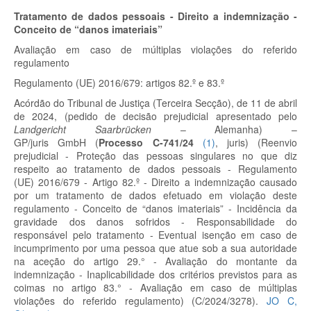
Tratamento de dados pessoais - Direito a indemnização -
Conceito de “danos imateriais”
Avaliação em caso de múltiplas violações do referido
regulamento
Regulamento (UE) 2016/679: artigos 82.º e 83.º
Acórdão do Tribunal de Justiça (Terceira Secção), de 11 de abril
de 2024, (pedido de decisão prejudicial apresentado pelo
Landgericht Saarbrücken
– Alemanha) –
GP/juris GmbH
(
Processo C-741/24
(
1
)
, juris)
(Reenvio
prejudicial - Proteção das pessoas singulares no que diz
respeito ao tratamento de dados pessoais - Regulamento
(UE) 2016/679 - Artigo 82.º
- Direito a indemnização causado
por um tratamento de dados efetuado em violação deste
regulamento - Conceito de “danos imateriais” - Incidência da
gravidade dos danos sofridos - Responsabilidade do
responsável pelo tratamento - Eventual isenção em caso de
incumprimento por uma pessoa que atue sob a sua autoridade
na aceção do artigo 29.° - Avaliação do montante da
indemnização - Inaplicabilidade dos critérios previstos para as
coimas no artigo 83.° - Avaliação em caso de múltiplas
violações do referido regulamento) (C/2024/3278).
JO C,