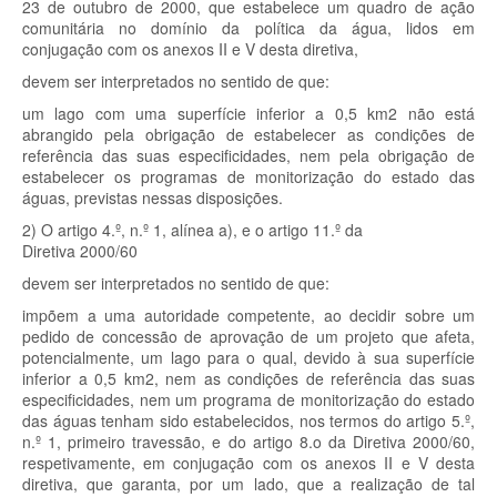
23 de outubro de 2000, que estabelece um quadro de ação
comunitária no domínio da política da água, lidos em
conjugação com os anexos II e V desta diretiva,
devem ser interpretados no sentido de que:
um lago com uma superfície inferior a 0,5 km
2
não está
abrangido pela obrigação de estabelecer as condições de
referência das suas especificidades, nem pela obrigação de
estabelecer os programas de monitorização do estado das
águas, previstas nessas disposições.
2) O artigo 4.º, n.º 1, alínea a), e o artigo 11.º
da
Diretiva 2000/60
devem ser interpretados no sentido de que:
impõem a uma autoridade competente, ao decidir sobre um
pedido de concessão de aprovação de um projeto que afeta,
potencialmente, um lago para o qual, devido à sua superfície
inferior a 0,5 km
2
, nem as condições de referência das suas
especificidades, nem um programa de monitorização do estado
das águas tenham sido estabelecidos, nos termos do artigo 5.º,
n.º 1, primeiro travessão, e do artigo 8.
o
da Diretiva 2000/60,
respetivamente, em conjugação com os anexos II e V desta
diretiva, que garanta, por um lado, que a realização de tal