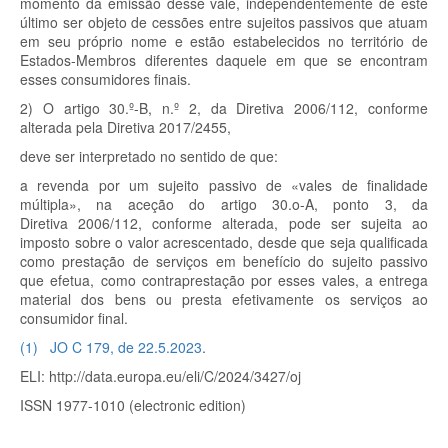
momento da emissão desse vale, independentemente de este
último ser objeto de cessões entre sujeitos passivos que atuam
em seu próprio nome e estão estabelecidos no território de
Estados-Membros diferentes daquele em que se encontram
esses consumidores finais.
2)
O artigo 30.º-B, n.º 2, da Diretiva 2006/112, conforme
alterada pela Diretiva 2017/2455,
deve ser interpretado no sentido de que:
a revenda por um sujeito passivo de «vales de finalidade
múltipla», na aceção do artigo 30.
o
-A, ponto 3, da
Diretiva 2006/112, conforme alterada, pode ser sujeita ao
imposto sobre o valor acrescentado, desde que seja qualificada
como prestação de serviços em benefício do sujeito passivo
que efetua, como contraprestação por esses vales, a entrega
material dos bens ou presta efetivamente os serviços ao
consumidor final.
(
1
)
JO C 179, de 22.5.2023
.
ELI: http://data.europa.eu/eli/C/2024/3427/oj
ISSN 1977-1010 (electronic edition)