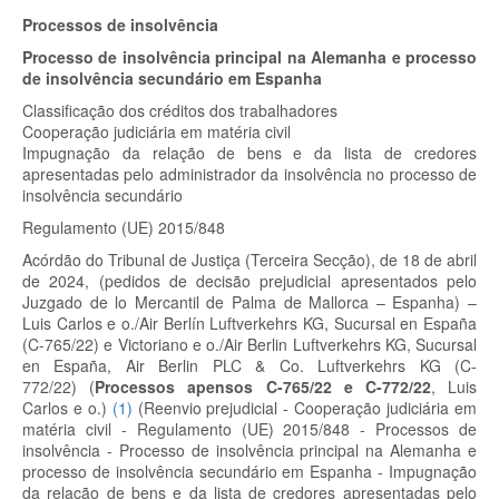
Processos de insolvência
Processo de insolvência principal na Alemanha e processo
de insolvência secundário em Espanha
Classificação dos créditos dos trabalhadores
Cooperação judiciária em matéria civil
Impugnação da relação de bens e da lista de credores
apresentadas pelo administrador da insolvência no processo de
insolvência secundário
Regulamento (UE) 2015/848
Acórdão do Tribunal de Justiça (Terceira Secção), de 18 de abril
de 2024, (pedidos de decisão prejudicial apresentados pelo
Juzgado de lo Mercantil de Palma de Mallorca – Espanha) –
Luis Carlos e o./Air Berlín Luftverkehrs KG, Sucursal en España
(C-765/22) e Victoriano e o./Air Berlin Luftverkehrs KG, Sucursal
en España, Air Berlin PLC & Co. Luftverkehrs KG (C-
772/22)
(
Processos apensos C-765/22 e C-772/22
, Luis
Carlos e o.)
(
1
)
(Reenvio prejudicial - Cooperação judiciária em
matéria civil - Regulamento (UE) 2015/848 - Processos de
insolvência - Processo de insolvência principal na Alemanha e
processo de insolvência secundário em Espanha - Impugnação
da relação de bens e da lista de credores apresentadas pelo