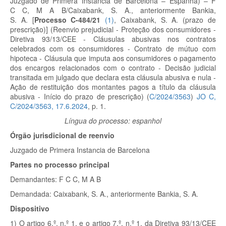
Juzgado de Primera Instancia de Barcelona – Espanha) – F
C C, M A B/Caixabank, S. A., anteriormente Bankia,
S. A.
[
Processo C-484/21
(
1
)
, Caixabank, S. A. (prazo de
prescrição)]
(Reenvio prejudicial - Proteção dos consumidores -
Diretiva 93/13/CEE - Cláusulas abusivas nos contratos
celebrados com os consumidores - Contrato de mútuo com
hipoteca - Cláusula que imputa aos consumidores o pagamento
dos encargos relacionados com o contrato - Decisão judicial
transitada em julgado que declara esta cláusula abusiva e nula -
Ação de restituição dos montantes pagos a título da cláusula
abusiva - Início do prazo de prescrição) (
C/2024/3563
)
JO C,
C/2024/3563, 17.6.2024
, p. 1.
Língua do processo: espanhol
Órgão jurisdicional de reenvio
Juzgado de Primera Instancia de Barcelona
Partes no processo principal
Demandantes:
F C C, M A B
Demandada:
Caixabank, S. A., anteriormente Bankia, S. A.
Dispositivo
1)
O artigo 6.º, n.º 1, e o artigo 7.º, n.º 1, da Diretiva 93/13/CEE