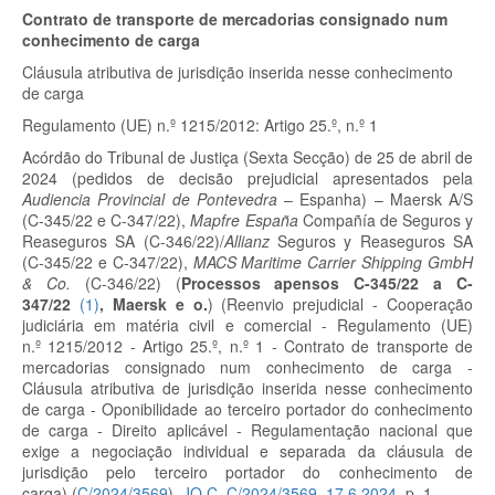
Contrato de transporte de mercadorias consignado num
conhecimento de carga
Cláusula atributiva de jurisdição inserida nesse conhecimento
de carga
Regulamento (UE) n.º 1215/2012: Artigo 25.º, n.º 1
Acórdão do Tribunal de Justiça (Sexta Secção) de 25 de abril de
2024 (pedidos de decisão prejudicial apresentados pela
Audiencia Provincial de Pontevedra
– Espanha) – Maersk A/S
(C-345/22 e C-347/22),
Mapfre España
Compañía de Seguros y
Reaseguros SA (C-346/22)/
Allianz
Seguros y Reaseguros SA
(C-345/22 e C-347/22),
MACS Maritime Carrier Shipping GmbH
& Co.
(C-346/22)
(
Processos apensos
C-345/22 a C-
347/22
(
1
)
, Maersk e o.
)
(Reenvio prejudicial - Cooperação
judiciária em matéria civil e comercial - Regulamento (UE)
n.º 1215/2012 - Artigo 25.º, n.º 1 - Contrato de transporte de
mercadorias consignado num conhecimento de carga -
Cláusula atributiva de jurisdição inserida nesse conhecimento
de carga - Oponibilidade ao terceiro portador do conhecimento
de carga - Direito aplicável - Regulamentação nacional que
exige a negociação individual e separada da cláusula de
jurisdição pelo terceiro portador do conhecimento de
carga) (
C/2024/3569
).
JO C, C/2024/3569, 17.6.2024
, p. 1.