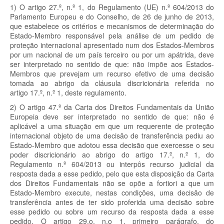
1) O artigo 27.º, n.º 1, do Regulamento (UE) n.º 604/2013 do
Parlamento Europeu e do Conselho, de 26 de junho de 2013,
que estabelece os critérios e mecanismos de determinação do
Estado-Membro responsável pela análise de um pedido de
proteção internacional apresentado num dos Estados-Membros
por um nacional de um país terceiro ou por um apátrida, deve
ser interpretado no sentido de que: não impõe aos Estados-
Membros que prevejam um recurso efetivo de uma decisão
tomada ao abrigo da cláusula discricionária referida no
artigo 17.º, n.º 1, deste regulamento.
2)
O artigo 47.º da Carta dos Direitos Fundamentais da União
Europeia deve ser interpretado no sentido de que: não é
aplicável a uma situação em que um requerente de proteção
internacional objeto de uma decisão de transferência pediu ao
Estado-Membro que adotou essa decisão que exercesse o seu
poder discricionário ao abrigo do artigo 17.º, n.º 1, do
Regulamento n.º 604/2013 ou interpôs recurso judicial da
resposta dada a esse pedido, pelo que esta disposição da Carta
dos Direitos Fundamentais não se opõe
a fortiori
a que um
Estado-Membro execute, nestas condições, uma decisão de
transferência antes de ter sido proferida uma decisão sobre
esse pedido ou sobre um recurso da resposta dada a esse
pedido. O artigo 29.
o
, n.
o
1, primeiro parágrafo, do