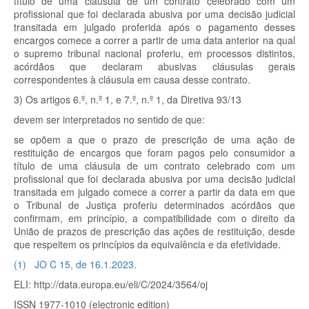
título de uma cláusula de um contrato celebrado com um
profissional que foi declarada abusiva por uma decisão judicial
transitada em julgado proferida após o pagamento desses
encargos comece a correr a partir de uma data anterior na qual
o supremo tribunal nacional proferiu, em processos distintos,
acórdãos que declaram abusivas cláusulas gerais
correspondentes à cláusula em causa desse contrato.
3) Os artigos 6.º, n.º 1, e 7.º, n.º 1, da Diretiva 93/13
devem ser interpretados no sentido de que:
se opõem a que o prazo de prescrição de uma ação de
restituição de encargos que foram pagos pelo consumidor a
título de uma cláusula de um contrato celebrado com um
profissional que foi declarada abusiva por uma decisão judicial
transitada em julgado comece a correr a partir da data em que
o Tribunal de Justiça proferiu determinados acórdãos que
confirmam, em princípio, a compatibilidade com o direito da
União de prazos de prescrição das ações de restituição, desde
que respeitem os princípios da equivalência e da efetividade.
(
1
)
JO C 15, de 16.1.2023
.
ELI: http://data.europa.eu/eli/C/2024/3564/oj
ISSN 1977-1010 (electronic edition)