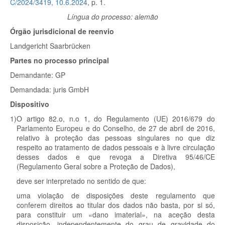
C/2024/3419, 10.6.2024
, p. 1.
Língua do processo: alemão
Órgão jurisdicional de reenvio
Landgericht Saarbrücken
Partes no processo principal
Demandante:
GP
Demandada:
juris GmbH
Dispositivo
1)
O artigo 82.
o
, n.
o
1, do Regulamento (UE) 2016/679 do
Parlamento Europeu e do Conselho, de 27 de abril de 2016,
relativo à proteção das pessoas singulares no que diz
respeito ao tratamento de dados pessoais e à livre circulação
desses dados e que revoga a Diretiva 95/46/CE
(Regulamento Geral sobre a Proteção de Dados),
deve ser interpretado no sentido de que:
uma violação de disposições deste regulamento que
conferem direitos ao titular dos dados não basta, por si só,
para constituir um «dano imaterial», na aceção desta
disposição, independentemente do grau de gravidade do