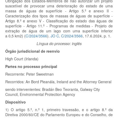
Obrigação dos Estados-Membros de não autorizar um projeto
suscetível de provocar uma deterioração do estado de uma
massa de águas de superfície - Artigo 5.º
e anexo II -
Caracterização dos tipos de massas de águas de superfície -
Artigo 8.º
e anexo V - Classificação do estado das águas de
superfície - Artigo 11.º
- Programas de medidas - Projeto de
extração de água de um lago com uma superfície inferior
a 0,5 km
2
) (
C/2024/3566
).
JO C, C/2024/3566
, 17.6.2024, p. 1.
Língua do processo: inglês
Órgão jurisdicional de reenvio
High Court (Irlanda)
Partes no processo principal
Recorrente:
Peter Sweetman
Recorridos:
An Bord Pleanála, Ireland and the Attorney General
sendo intervenientes
: Bradán Beo Teoranta, Galway City
Council, Environmental Protection Agency
Dispositivo
1)
O artigo 5.º, n.º 1, primeiro travessão, e o artigo 8.º
da
Diretiva 2000/60/CE do Parlamento Europeu e do Conselho, de