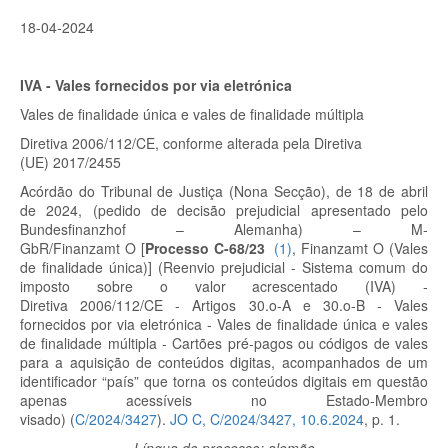
18-04-2024
IVA - Vales fornecidos por via eletrónica
Vales de finalidade única e vales de finalidade múltipla
Diretiva 2006/112/CE, conforme alterada pela Diretiva
(UE) 2017/2455
Acórdão do Tribunal de Justiça (Nona Secção), de 18 de abril
de 2024, (pedido de decisão prejudicial apresentado pelo
Bundesfinanzhof – Alemanha) – M-
GbR/Finanzamt O
[
Processo C-68/23
(
1
)
, Finanzamt O (Vales
de finalidade única)]
(Reenvio prejudicial - Sistema comum do
imposto sobre o valor acrescentado (IVA) -
Diretiva 2006/112/CE - Artigos 30.
o
-A e 30.
o
-B - Vales
fornecidos por via eletrónica - Vales de finalidade única e vales
de finalidade múltipla - Cartões pré-pagos ou códigos de vales
para a aquisição de conteúdos digitas, acompanhados de um
identificador “país” que torna os conteúdos digitais em questão
apenas acessíveis no Estado-Membro
visado) (
C/2024/3427
).
JO C, C/2024/3427, 10.6.2024
, p. 1.