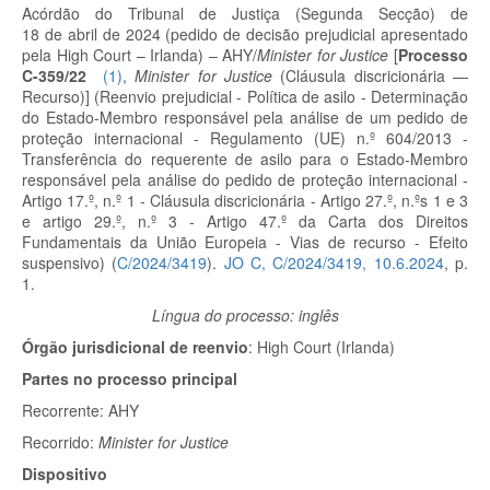
Acórdão do Tribunal de Justiça (Segunda Secção) de
18 de abril de 2024 (pedido de decisão prejudicial apresentado
pela High Court – Irlanda) – AHY/
Minister for Justice
[
Processo
C-359/22
(
1
)
,
Minister for Justice
(Cláusula discricionária —
Recurso)]
(Reenvio prejudicial - Política de asilo - Determinação
do Estado-Membro responsável pela análise de um pedido de
proteção internacional - Regulamento (UE) n.º 604/2013 -
Transferência do requerente de asilo para o Estado-Membro
responsável pela análise do pedido de proteção internacional -
Artigo 17.º, n.º 1 - Cláusula discricionária - Artigo 27.º, n.º
s
1 e 3
e artigo 29.º, n.º 3 - Artigo 47.º
da Carta dos Direitos
Fundamentais da União Europeia - Vias de recurso - Efeito
suspensivo) (
C/2024/3419
).
JO C, C/2024/3419, 10.6.2024
, p.
1.
Língua do processo: inglês
Órgão jurisdicional de reenvio
:
High Court (Irlanda)
Partes no processo principal
Recorrente:
AHY
Recorrido:
Minister for Justice
Dispositivo