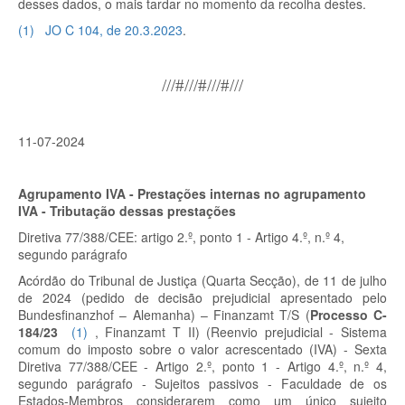
desses dados, o mais tardar no momento da recolha destes.
(
1
)
JO C 104, de 20.3.2023
.
///#///#///#///
11-07-2024
Agrupamento IVA
- Prestações internas no agrupamento
IVA - Tributação dessas prestações
Diretiva 77/388/CEE: artigo 2.º, ponto 1 - Artigo 4.º, n.º 4,
segundo parágrafo
Acórdão do Tribunal de Justiça (Quarta Secção), de 11 de julho
de 2024 (pedido de decisão prejudicial apresentado pelo
Bundesfinanzhof – Alemanha) – Finanzamt T/S
(
Processo C-
184/23
(
1
)
, Finanzamt T II)
(Reenvio prejudicial - Sistema
comum do imposto sobre o valor acrescentado (IVA) - Sexta
Diretiva 77/388/CEE - Artigo 2.º, ponto 1 - Artigo 4.º, n.º 4,
segundo parágrafo - Sujeitos passivos - Faculdade de os
Estados-Membros considerarem como um único sujeito