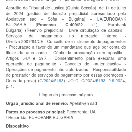
Acórdão do Tribunal de Justiça (Quinta Secção), de 11 de julho
de 2024 (pedido de decisão prejudicial apresentado pelo
Apelativen sad – Sófia – Bulgária) – UA/EUROBANK
BULGARIA
(
Processo C-409/22
(
1
)
, Eurobank
Bulgaria)
(Reenvio prejudicial - Livre circulação de capitais -
Serviços de pagamento no mercado interno -
Diretiva 2007/64/CE - Conceito de «instrumento de pagamento»
- Procuração a favor de um mandatário que age por conta do
titular de uma conta - Cópia da procuração com apostila -
Artigos 54.º
e 59.º
- Consentimento para executar uma
operação de pagamento - Conceito de «autenticação» -
Operações de pagamento não autorizadas - Responsabilidade
do prestador de serviços de pagamento por essas operações -
Ónus da prova) (
C/2024/5193
).
JO C, C/2024/5193, 2.9.2024,
p. 1.
Língua do processo: búlgaro
Órgão jurisdicional de reenvio:
Apelativen sad
Partes no processo principal:
Recorrente:
UA
/
Recorrida:
EUROBANK BULGARIA
Dispositivo