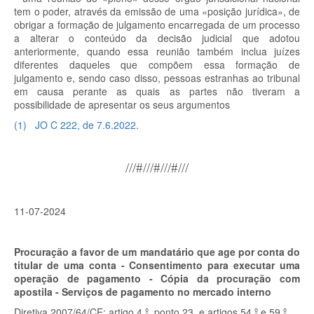
tem o poder, através da emissão de uma «posição jurídica», de
obrigar a formação de julgamento encarregada de um processo
a alterar o conteúdo da decisão judicial que adotou
anteriormente, quando essa reunião também inclua juízes
diferentes daqueles que compõem essa formação de
julgamento e, sendo caso disso, pessoas estranhas ao tribunal
em causa perante as quais as partes não tiveram a
possibilidade de apresentar os seus argumentos
(
1
)
JO C 222, de 7.6.2022
.
///#///#///#///
11-07-2024
Procuração a favor de um mandatário que age por conta do
titular de uma conta - Consentimento para executar uma
operação de pagamento - Cópia da procuração com
apostila - Serviços de pagamento no mercado interno
Diretiva 2007/64/CE: artigo 4.º, ponto 23, e artigos 54.º
e 59.º