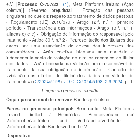
e.V.
[
Processo C-757/22
(
1
)
, Meta Platforms Ireland (Ação
coletiva)]
(Reenvio prejudicial - Proteção das pessoas
singulares no que diz respeito ao tratamento de dados pessoais
- Regulamento (UE) 2016/679 - Artigo 12.º, n.º 1, primeiro
período - Transparência das informações - Artigo 13.º, n.º 1,
alíneas c) e e) - Obrigação de informação do responsável pelo
tratamento - Artigo 80.º, n.º 2 - Representação dos titulares dos
dados por uma associação de defesa dos interesses dos
consumidores - Ação coletiva intentada sem mandato e
independentemente da violação de direitos concretos do titular
dos dados - Ação baseada na violação pelo responsável do
tratamento da sua obrigação de informação - Conceito de
«violação dos direitos do titular dos dados em virtude do
tratamento») (
C/2024/5198
).
JO C, C/2024/5198, 2.9.2024
, p. 1.
Língua do processo: alemão
Órgão jurisdicional de reenvio:
Bundesgerichtshof
Partes no processo principal:
Recorrente:
Meta Platforms
Ireland Limited /
Recorridas:
Bundesverband der
Verbraucherzentralen und Verbraucherverbände –
Verbraucherzentrale Bundesverband e.V.
Dispositivo