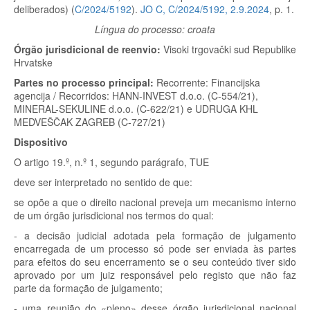
deliberados) (
C/2024/5192
).
JO C, C/2024/5192, 2.9.2024
, p. 1.
Língua do processo: croata
Órgão jurisdicional de reenvio:
Visoki trgovački sud Republike
Hrvatske
Partes no processo principal:
Recorrente:
Financijska
agencija /
Recorridos:
HANN-INVEST d.o.o. (C-554/21),
MINERAL-SEKULINE d.o.o. (C-622/21) e UDRUGA KHL
MEDVEŠČAK ZAGREB (C-727/21)
Dispositivo
O artigo 19.º, n.º 1, segundo parágrafo, TUE
deve ser interpretado no sentido de que:
se opõe a que o direito nacional preveja um mecanismo interno
de um órgão jurisdicional nos termos do qual:
- a decisão judicial adotada pela formação de julgamento
encarregada de um processo só pode ser enviada às partes
para efeitos do seu encerramento se o seu conteúdo tiver sido
aprovado por um juiz responsável pelo registo que não faz
parte da formação de julgamento;
- uma reunião do «pleno» desse órgão jurisdicional nacional