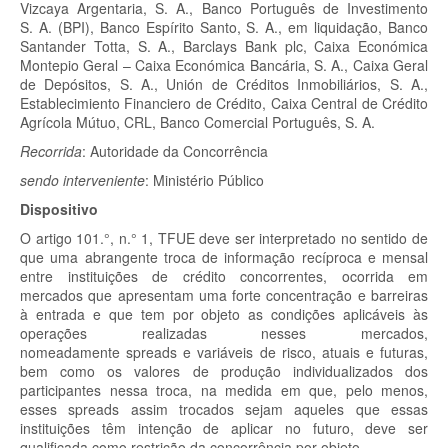
Vizcaya Argentaria, S. A., Banco Português de Investimento
S. A. (BPI), Banco Espírito Santo, S. A., em liquidação, Banco
Santander Totta, S. A., Barclays Bank plc, Caixa Económica
Montepio Geral – Caixa Económica Bancária, S. A., Caixa Geral
de Depósitos, S. A., Unión de Créditos Inmobiliários, S. A.,
Establecimiento Financiero de Crédito, Caixa Central de Crédito
Agrícola Mútuo, CRL, Banco Comercial Português, S. A.
Recorrida
:
Autoridade da Concorrência
sendo interveniente
:
Ministério Público
Dispositivo
O artigo 101.°, n.° 1, TFUE deve ser interpretado no sentido de
que uma abrangente troca de informação recíproca e mensal
entre instituições de crédito concorrentes, ocorrida em
mercados que apresentam uma forte concentração e barreiras
à entrada e que tem por objeto as condições aplicáveis às
operações realizadas nesses mercados,
nomeadamente
spreads
e variáveis de risco, atuais e futuras,
bem como os valores de produção individualizados dos
participantes nessa troca, na medida em que, pelo menos,
esses
spreads
assim trocados sejam aqueles que essas
instituições têm intenção de aplicar no futuro, deve ser
qualificada como restrição da concorrência por objeto.