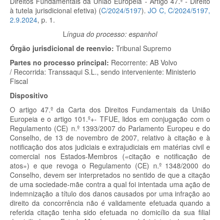
Direitos Fundamentais da União Europeia - Artigo 47.º
- Direito
à tutela jurisdicional efetiva) (
C/2024/5197
).
JO C, C/2024/5197,
2.9.2024
, p. 1.
L
íngua do processo: espanhol
Órgão jurisdicional de reenvio:
Tribunal Supremo
Partes no processo principal:
Recorrente:
AB Volvo
/
Recorrida:
Transsaqui S.L.,
sendo interveniente:
Ministerio
Fiscal
Dispositivo
O artigo 47.º
da Carta dos Direitos Fundamentais da União
Europeia e o artigo 101.º+- TFUE, lidos em conjugação com o
Regulamento (CE) n.º 1393/2007 do Parlamento Europeu e do
Conselho, de 13 de novembro de 2007, relativo à citação e à
notificação dos atos judiciais e extrajudiciais em matérias civil e
comercial nos Estados-Membros («citação e notificação de
atos») e que revoga o Regulamento (CE) n.º 1348/2000 do
Conselho, devem ser interpretados no sentido de que a citação
de uma sociedade-mãe contra a qual foi intentada uma ação de
indemnização a título dos danos causados por uma infração ao
direito da concorrência não é validamente efetuada quando a
referida citação tenha sido efetuada no domicílio da sua filial