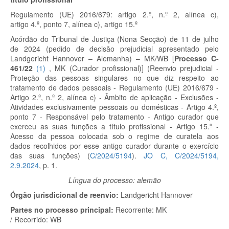
Regulamento (UE) 2016/679: artigo 2.º, n.º 2, alínea c),
artigo 4.º, ponto 7, alínea c), artigo 15.º
Acórdão do Tribunal de Justiça (Nona Secção) de 11 de julho
de 2024 (pedido de decisão prejudicial apresentado pelo
Landgericht Hannover – Alemanha) – MK/WB
[
Processo C-
461/22
(
1
)
, MK (Curador profissional)]
(Reenvio prejudicial -
Proteção das pessoas singulares no que diz respeito ao
tratamento de dados pessoais - Regulamento (UE) 2016/679 -
Artigo 2.º, n.º 2, alínea c) - Âmbito de aplicação - Exclusões -
Atividades exclusivamente pessoais ou domésticas - Artigo 4.º,
ponto 7 - Responsável pelo tratamento - Antigo curador que
exerceu as suas funções a título profissional - Artigo 15.º
-
Acesso da pessoa colocada sob o regime de curatela aos
dados recolhidos por esse antigo curador durante o exercício
das suas funções) (
C/2024/5194
).
JO C, C/2024/5194,
2.9.2024
, p. 1.
Língua do processo: alemão
Órgão jurisdicional de reenvio:
Landgericht Hannover
Partes no processo principal:
Recorrente:
MK
/
Recorrido:
WB