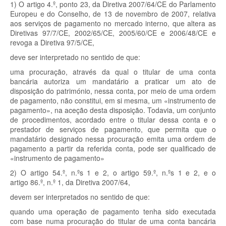
1) O artigo 4.º, ponto 23, da Diretiva 2007/64/CE do Parlamento
Europeu e do Conselho, de 13 de novembro de 2007, relativa
aos serviços de pagamento no mercado interno, que altera as
Diretivas 97/7/CE, 2002/65/CE, 2005/60/CE e 2006/48/CE e
revoga a Diretiva 97/5/CE,
deve ser interpretado no sentido de que:
uma procuração, através da qual o titular de uma conta
bancária autoriza um mandatário a praticar um ato de
disposição do património, nessa conta, por meio de uma ordem
de pagamento, não constitui, em si mesma, um «instrumento de
pagamento», na aceção desta disposição. Todavia, um conjunto
de procedimentos, acordado entre o titular dessa conta e o
prestador de serviços de pagamento, que permita que o
mandatário designado nessa procuração emita uma ordem de
pagamento a partir da referida conta, pode ser qualificado de
«instrumento de pagamento»
2) O artigo 54.º, n.º
s
1 e 2, o artigo 59.º, n.º
s
1 e 2, e o
artigo 86.º, n.º 1, da Diretiva 2007/64,
devem ser interpretados no sentido de que:
quando uma operação de pagamento tenha sido executada
com base numa procuração do titular de uma conta bancária