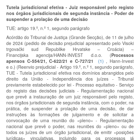
T
utela jurisdicional efetiva
- Juiz responsável pelo registo
nos órgãos jurisdicionais de segunda instância - Poder de
suspender a prolação de uma decisão
TUE: artigo 19.º, n.º 1, segundo parágrafo
Acórdão do Tribunal de Justiça (Grande Secção), de 11 de julho
de 2024 (pedido de decisão prejudicial apresentado pelo Visoki
trgovački sud Republike Hrvatske – Croácia) –
Financijska agencija/HANN-INVEST d.o.o.
(
Processos
apensos C-554/21, C-622/21 e C-727/21
(
1
)
, Hann-Invest
e o.)
(Reenvio prejudicial - Artigo 19.º, n.º 1, segundo parágrafo,
TUE - Tutela jurisdicional efetiva nos domínios abrangidos pelo
direito da União - Independência dos juízes - Tribunal
previamente estabelecido por lei - Processo equitativo - Serviço
do registo das decisões judiciais - Regulamentação nacional
que prevê a instauração de um juiz responsável pelo registo,
nos órgãos jurisdicionais de segunda instância, com o poder, na
prática, de suspender a prolação de uma decisão, de dar
instruções às formações de julgamento e de solicitar a
convocação de uma reunião do «pleno» - Regulamentação
nacional que prevê o poder, nas reuniões do «pleno» ou de
todos os juízes de um órgão jurisdicional, de emitir «posições
jurídicas» vinculativas, incluindo para os processos já