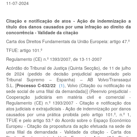
11-07-2024
Citação e notificação de atos - Ação de indemnização a
título dos danos causados por uma infração ao direito da
concorrência - Validade da citação
Carta dos Direitos Fundamentais da União Europeia: artigo 47.º
TFUE: artigo 101.º
Regulamento (CE) n.º
1393/2007, de 13-11-2007
Acórdão do Tribunal de Justiça (Quinta Secção), de 11 de julho
de 2024 (pedido de decisão prejudicial apresentado pelo
Tribunal Supremo – Espanha) – AB Volvo/Transsaqui
S.L.
[
Processo C-632/22
(
1
)
, Volvo (Citação ou notificação na
sede social de uma filial da demandada)]
(Reenvio prejudicial -
Cooperação judiciária em matéria civil e comercial -
Regulamento (CE) n.º 1393/2007 - Citação e notificação dos
atos judiciais e extrajudiciais - Ação de indemnização por danos
causados por uma prática proibida pelo artigo 101.º, n.º 1,
TFUE e pelo artigo 53.º
do Acordo sobre o Espaço Económico
Europeu - Citação da propositura da ação efetuada na sede de
uma filial da demandada - Validade da citação - Carta dos