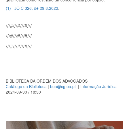
(
1
)
JO C 326, de 29.8.2022
.
///#///#///#///
///#///#///#///
///#///#///#///
_____________________________________________________
BIBLIOTECA DA ORDEM DOS ADVOGADOS
Catálogo da Biblioteca
|
boa@cg.oa.pt
|
Informação Jurídica
2024-09-30 / 18:30