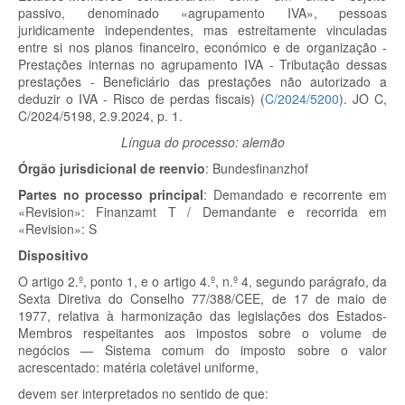
passivo, denominado «agrupamento IVA», pessoas
juridicamente independentes, mas estreitamente vinculadas
entre si nos planos financeiro, económico e de organização -
Prestações internas no agrupamento IVA - Tributação dessas
prestações - Beneficiário das prestações não autorizado a
deduzir o IVA - Risco de perdas fiscais) (
C/2024/5200
). JO C,
C/2024/5198, 2.9.2024, p. 1.
Língua do processo: alemão
Órgão jurisdicional de reenvio
:
Bundesfinanzhof
Partes no processo principal
:
Demandado e recorrente em
«Revision»:
Finanzamt T /
Demandante e recorrida em
«Revision»:
S
Dispositivo
O artigo 2.º, ponto 1, e o artigo 4.º, n.º 4, segundo parágrafo, da
Sexta Diretiva do Conselho 77/388/CEE, de 17 de maio de
1977, relativa à harmonização das legislações dos Estados-
Membros respeitantes aos impostos sobre o volume de
negócios — Sistema comum do imposto sobre o valor
acrescentado: matéria coletável uniforme,
devem ser interpretados no sentido de que: