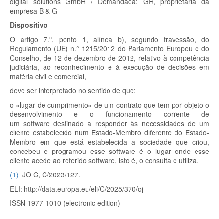
digital solutions GmbH /
Demandada:
GR, proprietária da
empresa B & G
Dispositivo
O artigo 7.º, ponto 1, alínea b), segundo travessão, do
Regulamento (UE) n.° 1215/2012 do Parlamento Europeu e do
Conselho, de 12 de dezembro de 2012, relativo à competência
judiciária, ao reconhecimento e à execução de decisões em
matéria civil e comercial,
deve ser interpretado no sentido de que:
o «lugar de cumprimento» de um contrato que tem por objeto o
desenvolvimento e o funcionamento corrente de
um
software
destinado a responder às necessidades de um
cliente estabelecido num Estado-Membro diferente do Estado-
Membro em que está estabelecida a sociedade que criou,
concebeu e programou esse
software
é o lugar onde esse
cliente acede ao referido
software
, isto é, o consulta e utiliza.
(
1
)
JO C, C/2023/127.
ELI: http://data.europa.eu/eli/C/2025/370/oj
ISSN 1977-1010 (electronic edition)