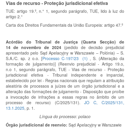
Vias de recurso - Proteção jurisdicional efetiva
TUE: artigo 19.º, n.° 1, segundo parágrafo, TUE, lido à luz do
artigo 2.°
Carta dos Direitos Fundamentais da União Europeia: artigo 47.º
Acórdão do Tribunal de Justiça (Quarta Secção) de
14 de novembro de 2024
(pedido de decisão prejudicial
apresentado pelo Sąd Apelacyjny w Warszawie – Polónia) – S.
S.A./C. sp. z o.o.
[
Processo C-197/23
(
1
)
, S. (Alteração da
formação de julgamento)]
(Reenvio prejudicial - Artigo 19.
o
,
n.
o
1, segundo parágrafo, TUE - Vias de recurso - Proteção
jurisdicional efetiva - Tribunal independente e imparcial,
estabelecido por lei - Regras nacionais que regulam a atribuição
aleatória de processos a juízes de um órgão jurisdicional e a
alteração das formações de julgamento - Disposição que proíbe
a invocação de infrações a essas regras no âmbito de um
processo de recurso) (C/2025/131).
JO C, C/2025/131,
13.1.2025
, p. 1.
Língua do processo: polaco
Órgão jurisdicional de reenvio:
Sąd Apelacyjny w Warszawie