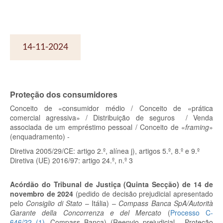
14-11-2024
Proteção dos consumidores
Conceito de «consumidor médio / Conceito de «prática
comercial agressiva» / Distribuição de seguros / Venda
associada de um empréstimo pessoal / Conceito de «
framing
»
(enquadramento) -
Diretiva 2005/29/CE: artigo 2.º, alínea j), artigos 5.º, 8.º e 9.º
Diretiva (UE) 2016/97: artigo 24.º, n.º 3
Acórdão do Tribunal de Justiça (Quinta Secção) de 14 de
novembro de 2024
(pedido de decisão prejudicial apresentado
pelo
Consiglio di Stato
– Itália) –
Compass Banca SpA/Autorità
Garante della Concorrenza e del Mercato
(
Processo C-
646/22
(
1
)
, Compass Banca) (Reenvio prejudicial - Proteção