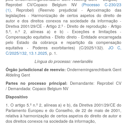
Reprobel CV/Copaco Belgium NV
(Processo C-230/23
(
1
)
,
Reprobel) (Reenvio prejudicial - Aproximação das
legislações - Harmonização de certos aspetos do direito de
autor e dos direitos conexos na sociedade da informação -
Diretiva 2001/29/CE - Artigo 2.º - Direito de reprodução - Artigo
5.º, n.º 2, alíneas a) e b) - Exceções e limitações -
Compensação equitativa - Efeito direto - Entidade encarregada
pelo Estado da cobrança e repartição da compensação
equitativa - Poderes exorbitantes) (C/2025/132).
JO C,
C/2025/132, 13.1.2025
, p. 1.
Língua do processo: neerlandês
Órgão jurisdicional de reenvio:
Ondernemingsrechtbank Gent
Afdeling Gent
Partes no processo principal:
Demandante: Reprobel CV
/ Demandada: Copaco Belgium NV
Dispositivo
1. O artigo 5.º n.º 2, alíneas a) e b), da Diretiva 2001/29/CE do
Parlamento Europeu e do Conselho, de 22 de maio de 2001,
relativa à harmonização de certos aspetos do direito de autor e
dos direitos conexos na sociedade da informação,