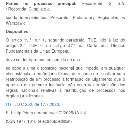
Partes no processo principal:
Recorrente:
S. S.A.
/
Recorrida:
C. sp. z o.o.
sendo intervenientes:
Prokurator Prokuratury Regionalnej w
Warszawie
Dispositivo
O artigo 19.º, n.° 1, segundo parágrafo, TUE, lido à luz do
artigo 2.° TUE e do artigo 47.º
da Carta dos Direitos
Fundamentais da União Europeia,
deve ser interpretado no sentido de que:
se opõe a uma disposição nacional que impede, em qualquer
circunstância, o órgão jurisdicional de recurso de fiscalizar se a
reatribuição de um processo à formação de julgamento que o
apreciou em primeira instância não ocorreu em violação das
regras nacionais relativas à reatribuição de processos nos
órgãos jurisdicionais.
(
1
)
JO C 252, de 17.7.2023
.
ELI: http://data.europa.eu/eli/C/2025/131/oj
ISSN 1977-1010 (electronic edition)