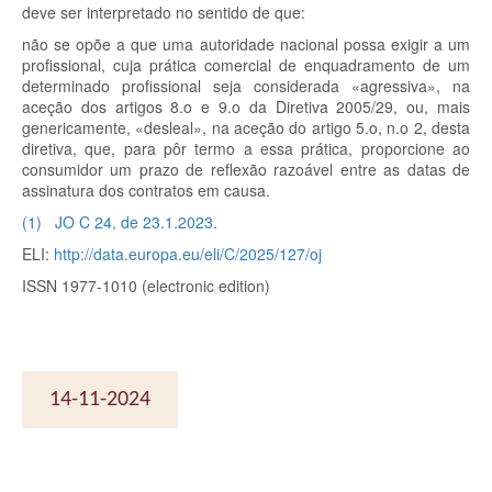
deve ser interpretado no sentido de que:
não se opõe a que uma autoridade nacional possa exigir a um
profissional, cuja prática comercial de enquadramento de um
determinado profissional seja considerada «agressiva», na
aceção dos artigos 8.o e 9.o da Diretiva 2005/29, ou, mais
genericamente, «desleal», na aceção do artigo 5.o, n.o 2, desta
diretiva, que, para pôr termo a essa prática, proporcione ao
consumidor um prazo de reflexão razoável entre as datas de
assinatura dos contratos em causa.
(
1
)
JO C 24, de 23.1.2023
.
ELI:
http://data.europa.eu/eli/C/2025/127/oj
ISSN 1977-1010 (electronic edition)
14-11-2024