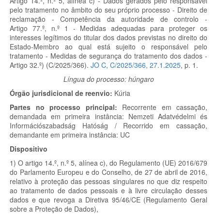
Artigo 14.º, n.º 5, alínea c) - Dados gerados pelo responsável
pelo tratamento no âmbito do seu próprio processo - Direito de
reclamação - Competência da autoridade de controlo -
Artigo 77.º, n.º 1 - Medidas adequadas para proteger os
interesses legítimos do titular dos dados previstas no direito do
Estado-Membro ao qual está sujeito o responsável pelo
tratamento - Medidas de segurança do tratamento dos dados -
Artigo 32.º) (C/2025/366).
JO C, C/2025/366, 27.1.2025
, p. 1.
Língua do processo: húngaro
Órgão jurisdicional de reenvio:
Kúria
Partes no processo principal:
Recorrente em cassação,
demandada em primeira instância:
Nemzeti Adatvédelmi és
Információszabadság Hatóság /
Recorrido em cassação,
demandante em primeira instância:
UC
Dispositivo
1)
O artigo 14.º, n.º 5, alínea c), do Regulamento (UE) 2016/679
do Parlamento Europeu e do Conselho, de 27 de abril de 2016,
relativo à proteção das pessoas singulares no que diz respeito
ao tratamento de dados pessoais e à livre circulação desses
dados e que revoga a Diretiva 95/46/CE (Regulamento Geral
sobre a Proteção de Dados),