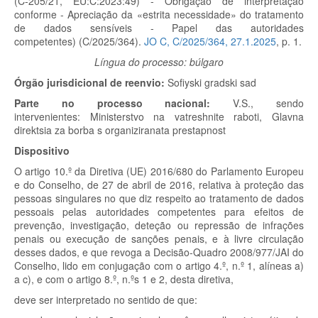
(C-205/21, EU:C:2023:49) - Obrigação de interpretação
conforme - Apreciação da «estrita necessidade» do tratamento
de dados sensíveis - Papel das autoridades
competentes) (C/2025/364).
JO C, C/2025/364, 27.1.2025
, p. 1.
Língua do processo: búlgaro
Órgão jurisdicional de reenvio:
Sofiyski gradski sad
Parte no processo nacional:
V.S.,
sendo
intervenientes:
Ministerstvo na vatreshnite raboti, Glavna
direktsia za borba s organiziranata prestapnost
Dispositivo
O artigo 10.º
da Diretiva (UE) 2016/680 do Parlamento Europeu
e do Conselho, de 27 de abril de 2016, relativa à proteção das
pessoas singulares no que diz respeito ao tratamento de dados
pessoais pelas autoridades competentes para efeitos de
prevenção, investigação, deteção ou repressão de infrações
penais ou execução de sanções penais, e à livre circulação
desses dados, e que revoga a Decisão-Quadro 2008/977/JAI do
Conselho, lido em conjugação com o artigo 4.º, n.º 1, alíneas a)
a c), e com o artigo 8.º, n.º
s
1 e 2, desta diretiva,
deve ser interpretado no sentido de que: