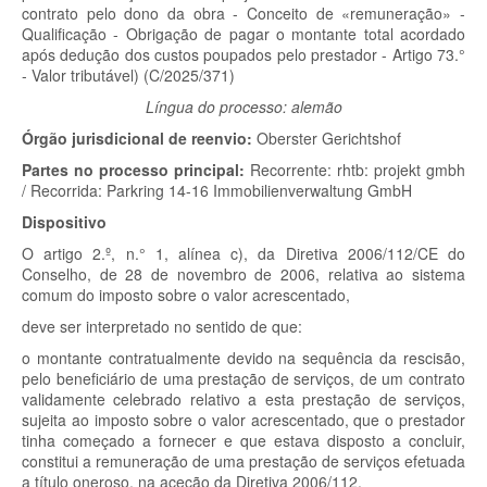
contrato pelo dono da obra - Conceito de «remuneração» -
Qualificação - Obrigação de pagar o montante total acordado
após dedução dos custos poupados pelo prestador - Artigo 73.°
- Valor tributável) (C/2025/371)
Língua do processo: alemão
Órgão jurisdicional de reenvio:
Oberster Gerichtshof
Partes no processo principal:
Recorrente:
rhtb: projekt gmbh
/
Recorrida:
Parkring 14-16 Immobilienverwaltung GmbH
Dispositivo
O artigo 2.º, n.° 1, alínea c), da Diretiva 2006/112/CE do
Conselho, de 28 de novembro de 2006, relativa ao sistema
comum do imposto sobre o valor acrescentado,
deve ser interpretado no sentido de que:
o montante contratualmente devido na sequência da rescisão,
pelo beneficiário de uma prestação de serviços, de um contrato
validamente celebrado relativo a esta prestação de serviços,
sujeita ao imposto sobre o valor acrescentado, que o prestador
tinha começado a fornecer e que estava disposto a concluir,
constitui a remuneração de uma prestação de serviços efetuada
a título oneroso, na aceção da Diretiva 2006/112.