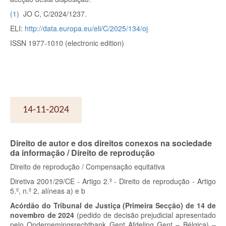
(
1
)
JO C, C/2024/1237.
ELI:
http://data.europa.eu/eli/C/2025/134/oj
ISSN 1977-1010 (electronic edition)
14-11-2024
Direito de autor e dos direitos conexos na sociedade
da informação / Direito de reprodução
Direito de reprodução / Compensação equitativa
Diretiva 2001/29/CE - Artigo 2.º - Direito de reprodução - Artigo
5.º, n.º 2, alíneas a) e b
Acórdão do Tribunal de Justiça (Primeira Secção) de 14 de
novembro de 2024
(pedido de decisão prejudicial apresentado
pelo Ondernemingsrechtbank Gent Afdeling Gent – Bélgica) –