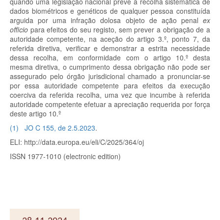
quando uma legislação nacional prevê a recolha sistemática de
dados biométricos e genéticos de qualquer pessoa constituída
arguida por uma infração dolosa objeto de ação penal
ex
officio
para efeitos do seu registo, sem prever a obrigação de a
autoridade competente, na aceção do artigo 3.º, ponto 7, da
referida diretiva, verificar e demonstrar a estrita necessidade
dessa recolha, em conformidade com o artigo 10.º
desta
mesma diretiva, o cumprimento dessa obrigação não pode ser
assegurado pelo órgão jurisdicional chamado a pronunciar-se
por essa autoridade competente para efeitos da execução
coerciva da referida recolha, uma vez que incumbe à referida
autoridade competente efetuar a apreciação requerida por força
deste artigo 10.º
(
1
)
JO C 155, de 2.5.2023
.
ELI: http://data.europa.eu/eli/C/2025/364/oj
ISSN 1977-1010 (electronic edition)