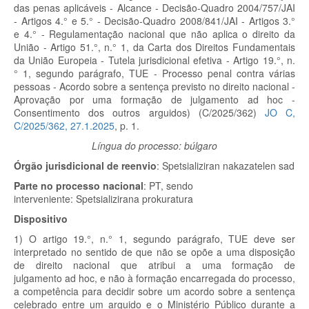
das penas aplicáveis - Alcance - Decisão-Quadro 2004/757/JAI
- Artigos 4.° e 5.° - Decisão-Quadro 2008/841/JAI - Artigos 3.°
e 4.° - Regulamentação nacional que não aplica o direito da
União - Artigo 51.°, n.° 1, da Carta dos Direitos Fundamentais
da União Europeia - Tutela jurisdicional efetiva - Artigo 19.°, n.
° 1, segundo parágrafo, TUE - Processo penal contra várias
pessoas - Acordo sobre a sentença previsto no direito nacional -
Aprovação por uma formação de julgamento ad hoc -
Consentimento dos outros arguidos) (C/2025/362)
JO C,
C/2025/362, 27.1.2025
, p. 1.
Língua do processo: búlgaro
Órgão jurisdicional de reenvio
:
Spetsializiran nakazatelen sad
Parte no processo nacional
:
PT,
sendo
interveniente:
Spetsializirana prokuratura
Dispositivo
1) O artigo 19.°, n.° 1, segundo parágrafo, TUE deve ser
interpretado no sentido de que não se opõe a uma disposição
de direito nacional que atribui a uma formação de
julgamento
ad hoc
, e não à formação encarregada do processo,
a competência para decidir sobre um acordo sobre a sentença
celebrado entre um arguido e o Ministério Público durante a