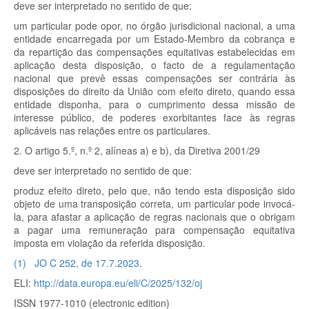
deve ser interpretado no sentido de que:
um particular pode opor, no órgão jurisdicional nacional, a uma
entidade encarregada por um Estado-Membro da cobrança e
da repartição das compensações equitativas estabelecidas em
aplicação desta disposição, o facto de a regulamentação
nacional que prevê essas compensações ser contrária às
disposições do direito da União com efeito direto, quando essa
entidade disponha, para o cumprimento dessa missão de
interesse público, de poderes exorbitantes face às regras
aplicáveis nas relações entre os particulares.
2. O artigo 5.º, n.º 2, alíneas a) e b), da Diretiva 2001/29
deve ser interpretado no sentido de que:
produz efeito direto, pelo que, não tendo esta disposição sido
objeto de uma transposição correta, um particular pode invocá-
la, para afastar a aplicação de regras nacionais que o obrigam
a pagar uma remuneração para compensação equitativa
imposta em violação da referida disposição.
(
1
)
JO C 252, de 17.7.2023
.
ELI:
http://data.europa.eu/eli/C/2025/132/oj
ISSN 1977-1010 (electronic edition)