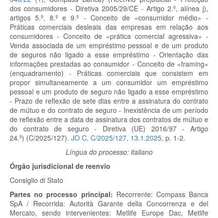
dos consumidores - Diretiva 2005/29/CE - Artigo 2.º, alínea j),
artigos 5.º, 8.º e 9.º - Conceito de «consumidor médio» -
Práticas comerciais desleais das empresas em relação aos
consumidores - Conceito de «prática comercial agressiva» -
Venda associada de um empréstimo pessoal e de um produto
de seguros não ligado a esse empréstimo - Orientação das
informações prestadas ao consumidor - Conceito de «framing»
(enquadramento) - Práticas comerciais que consistem em
propor simultaneamente a um consumidor um empréstimo
pessoal e um produto de seguro não ligado a esse empréstimo
- Prazo de reflexão de sete dias entre a assinatura do contrato
de mútuo e do contrato de seguro - Inexistência de um período
de reflexão entre a data de assinatura dos contratos de mútuo e
do contrato de seguro - Diretiva (UE) 2016/97 - Artigo
24.º) (C/2025/127).
JO C, C/2025/127, 13.1.2025
, p. 1-2.
Língua do processo: italiano
Órgão jurisdicional de reenvio
Consiglio di Stato
Partes no processo principal:
Recorrente: Compass Banca
SpA / Recorrida: Autorità Garante della Concorrenza e del
Mercato, sendo intervenientes: Metlife Europe Dac, Metlife