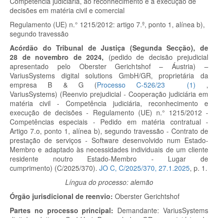
Competência judiciária, ao reconhecimento e à execução de
decisões em matéria civil e comercial
Regulamento (UE) n.° 1215/2012: artigo 7.º, ponto 1, alínea b),
segundo travessão
Acórdão do Tribunal de Justiça (Segunda Secção), de
28 de novembro de 2024,
(pedido de decisão prejudicial
apresentado pelo Oberster Gerichtshof – Áustria) –
VariusSystems digital solutions GmbH/GR, proprietária da
empresa B & G
(
Processo C-526/23
(
1
)
,
VariusSystems)
(Reenvio prejudicial - Cooperação judiciária em
matéria civil - Competência judiciária, reconhecimento e
execução de decisões - Regulamento (UE) n.° 1215/2012 -
Competências especiais - Pedido em matéria contratual -
Artigo 7.
o
, ponto 1, alínea b), segundo travessão - Contrato de
prestação de serviços - Software desenvolvido num Estado-
Membro e adaptado às necessidades individuais de um cliente
residente noutro Estado-Membro - Lugar de
cumprimento) (C/2025/370).
JO C, C/2025/370, 27.1.2025
, p. 1.
Língua do processo: alemão
Órgão jurisdicional de reenvio:
Oberster Gerichtshof
Partes no processo principal:
Demandante:
VariusSystems