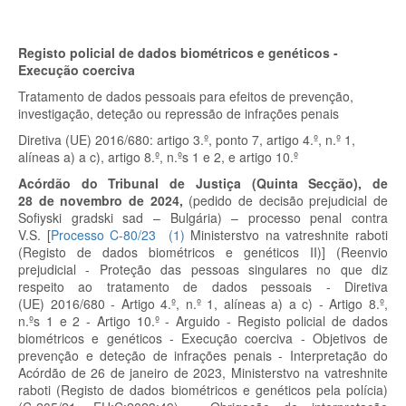
Registo policial de dados biométricos e genéticos -
Execução coerciva
Tratamento de dados pessoais para efeitos de prevenção,
investigação, deteção ou repressão de infrações penais
Diretiva (UE) 2016/680: artigo 3.º, ponto 7, artigo 4.º, n.º 1,
alíneas a) a c), artigo 8.º, n.º
s
1 e 2, e artigo 10.º
Acórdão do Tribunal de Justiça (Quinta Secção), de
28 de novembro de 2024,
(pedido de decisão prejudicial de
Sofiyski gradski sad – Bulgária) – processo penal contra
V.S.
[
Processo C-80/23
(
1
)
Ministerstvo na vatreshnite raboti
(Registo de dados biométricos e genéticos II)]
(Reenvio
prejudicial - Proteção das pessoas singulares no que diz
respeito ao tratamento de dados pessoais - Diretiva
(UE) 2016/680 - Artigo 4.º, n.º 1, alíneas a) a c) - Artigo 8.º,
n.º
s
1 e 2 - Artigo 10.º
- Arguido - Registo policial de dados
biométricos e genéticos - Execução coerciva - Objetivos de
prevenção e deteção de infrações penais - Interpretação do
Acórdão de 26 de janeiro de 2023, Ministerstvo na vatreshnite
raboti (Registo de dados biométricos e genéticos pela polícia)