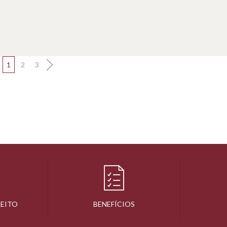
1
2
3
REITO
BENEFÍCIOS