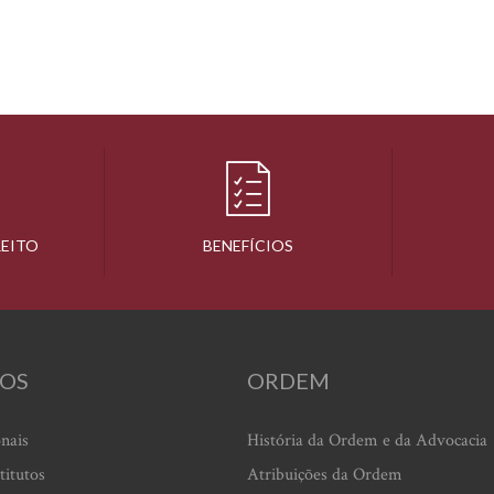
REITO
BENEFÍCIOS
OS
ORDEM
onais
História da Ordem e da Advocacia
titutos
Atribuições da Ordem