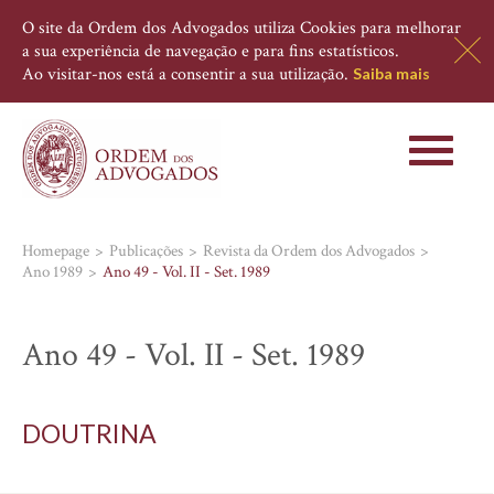
O site da Ordem dos Advogados utiliza Cookies para melhorar
a sua experiência de navegação e para fins estatísticos.
Ao visitar-nos está a consentir a sua utilização.
Saiba mais
Toggle
navigati
Homepage
Publicações
Revista da Ordem dos Advogados
Ano 1989
Ano 49 - Vol. II - Set. 1989
Ano 49 - Vol. II - Set. 1989
DOUTRINA