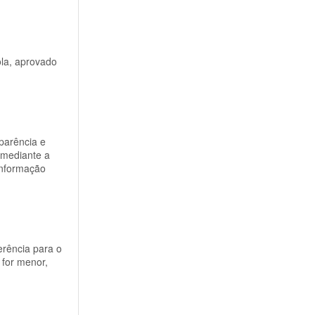
ola, aprovado
parência e
 mediante a
informação
erência para o
 for menor,