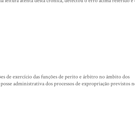
 leitura atenta desta crónica, detectou o erro acima referido e 
es de exercício das funções de perito e árbitro no âmbito dos
a posse administrativa dos processos de expropriação previstos 