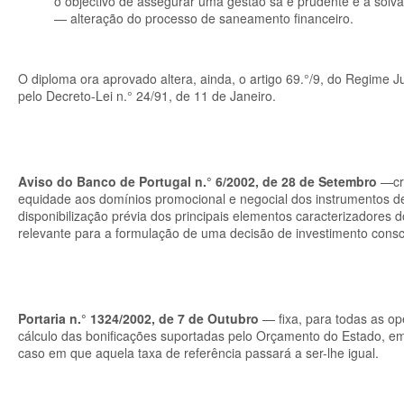
o objectivo de assegurar uma gestão sã e prudente e a solvab
— alteração do processo de saneamento financeiro.
O diploma ora aprovado altera, ainda, o artigo 69.°/9, do Regime J
pelo Decreto-Lei n.° 24/91, de 11 de Janeiro.
Aviso do Banco de Portugal n.° 6/2002, de 28 de Setembro
—cri
equidade aos domínios promocional e negocial dos instrumentos de
disponibilização prévia dos principais elementos caracterizadores
relevante para a formulação de uma decisão de investimento consci
Portaria n.° 1324/2002, de 7 de Outubro
— fixa, para todas as ope
cálculo das bonificações suportadas pelo Orçamento do Estado, em 6%
caso em que aquela taxa de referência passará a ser-lhe igual.