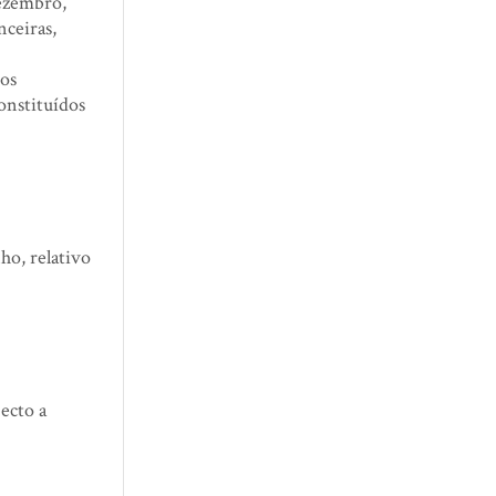
Dezembro,
nceiras,
os
onstituídos
ho, relativo
jecto a