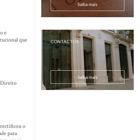
Saiba mais
o e
itucional que
CONTACTOS
Saiba mais
 Direito
rectificou o
ade para