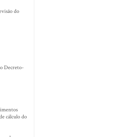
evisão do
 o Decreto-
edimentos
de cálculo do