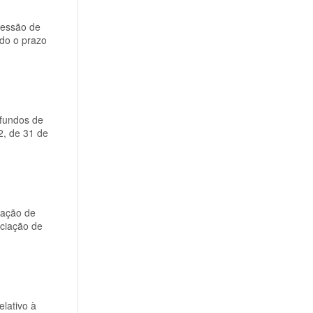
cessão de
ndo o prazo
 fundos de
2, de 31 de
tação de
iciação de
lativo à