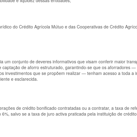
ilidade e liquidez dessas entidades;
urídico do Crédito Agrícola Mútuo e das Cooperativas de Crédito Agríc
a um conjunto de deveres informativos que visam conferir maior trans
 captação de aforro estruturado, garantindo-se que os aforradores —
 dos investimentos que se propõem realizar — tenham acesso a toda a 
ente e esclarecida.
rações de crédito bonificado contratadas ou a contratar, a taxa de ref
, salvo se a taxa de juro activa praticada pela instituição de crédito