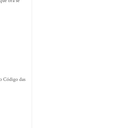
que ora se
no Código das