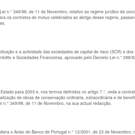
Lei n.° 349/98, de 11 de Novembro, relativo ao regime jurídico da con
s para os contratos de mútuo celebrados ao abrigo desse regime, passa
es.
tituição e a actividade das sociedades de capital de risco (SCR) e dos
 Crédito e Sociedades Financeiras, aprovado pelo Decreto-Lei n.° 298/9
tado para 2003 e, nos termos definidos no artigo 7.°, veda a contra
alização de obras de conservação ordinária, extraordinária e de benef
ei n.° 349/98, de 11 de Novembro, na sua actual redacção.
tera o Aviso do Banco de Portugal n.° 12/2001, de 23 de Novembro, re