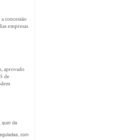
 a concessão
dias empresas
s, aprovado
 5 de
podem
, quer da
reguladas, com