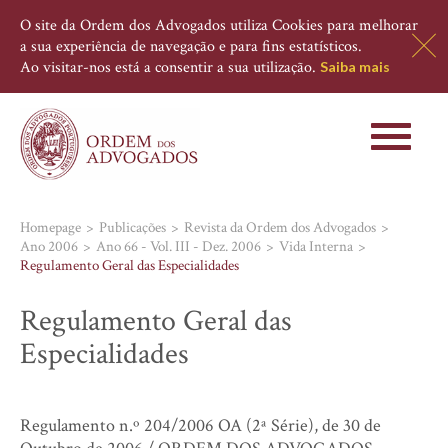
O site da Ordem dos Advogados utiliza Cookies para melhorar
a sua experiência de navegação e para fins estatísticos.
Ao visitar-nos está a consentir a sua utilização.
Saiba mais
Toggle
navigati
Homepage
Publicações
Revista da Ordem dos Advogados
Ano 2006
Ano 66 - Vol. III - Dez. 2006
Vida Interna
Regulamento Geral das Especialidades
Regulamento Geral das
Especialidades
Regulamento n.º 204/2006 OA (2ª Série), de 30 de