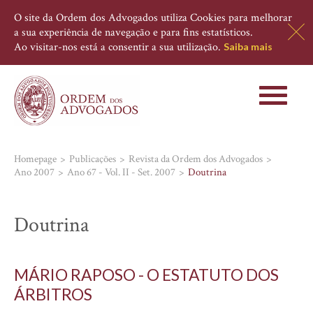
O site da Ordem dos Advogados utiliza Cookies para melhorar
a sua experiência de navegação e para fins estatísticos.
Ao visitar-nos está a consentir a sua utilização.
Saiba mais
Toggle
navigati
Homepage
Publicações
Revista da Ordem dos Advogados
Ano 2007
Ano 67 - Vol. II - Set. 2007
Doutrina
Doutrina
MÁRIO RAPOSO - O ESTATUTO DOS
ÁRBITROS