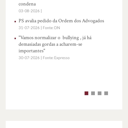
30-07
condena
Orde
03-08-2026 |
cons
PS avalia pedido da Ordem dos Advogados
Pena
31-07-2026 | Fonte: DN
28-07
"Vamos normalizar o bullying , já há
Orde
demasiadas gordas a acharem-se
cons
importantes"
de P
30-07-2026 | Fonte: Expresso
28-07
Just
rotin
27-07